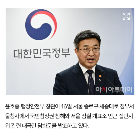
마
운
대
켓
세
학
파
동
워
문
골
프
윤호중 행정안전부 장관이 16일 서울 종로구 세종대로 정부서
울청사에서 국민참정권 침해와 서울 잠실 개표소 인근 집단시
위 관련 대국민 담화문을 발표하고 있다.