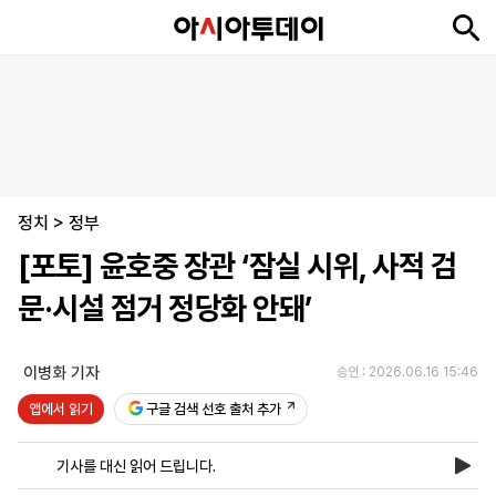
뉴
최
속
정
사
경
국
오
피
아
문
포
스
신
보
치
회
제
제
피
플
투
화
토
니
시
·
정치
언
티
스
>
정부
포
[포토] 윤호중 장관 ‘잠실 시위, 사적 검
츠
문·시설 점거 정당화 안돼’
ENGLISH
中
Tiếng
文
Việt
이병화 기자
승인 : 2026.06.16 15:46
앱에서 읽기
구글 검색 선호 출처 추가
지
신
후
제
회
앱
면
문
원
보
사
설
기사를 대신 읽어 드립니다.
보
구
하
24
소
치
기
독
기
시
개