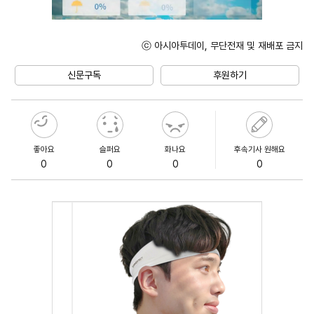
ⓒ 아시아투데이, 무단전재 및 재배포 금지
Mute
신문구독
후원하기
좋아요
슬퍼요
화나요
후속기사 원해요
0
0
0
0