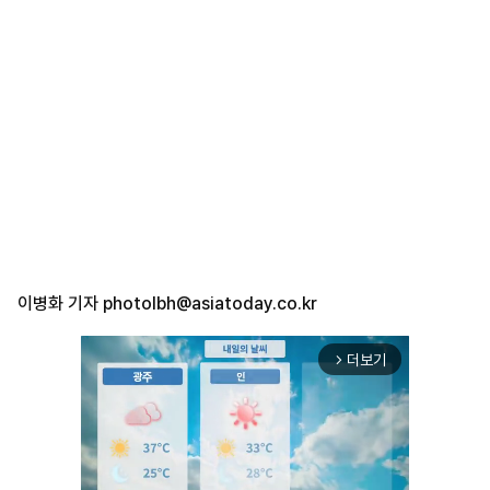
이병화 기자
photolbh@asiatoday.co.kr
더보기
arrow_forward_ios