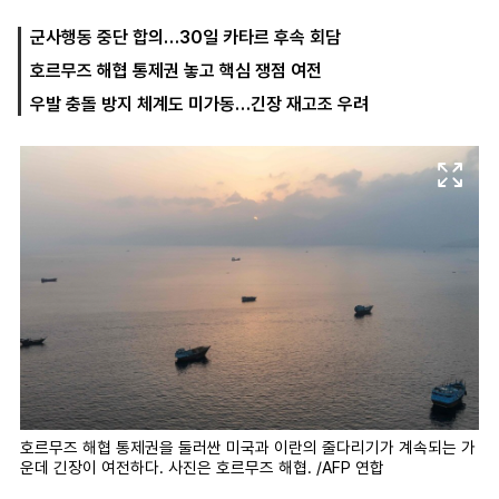
군사행동 중단 합의…30일 카타르 후속 회담
호르무즈 해협 통제권 놓고 핵심 쟁점 여전
마
운
대
켓
세
학
우발 충돌 방지 체계도 미가동…긴장 재고조 우려
파
동
워
문
골
프
호르무즈 해협 통제권을 둘러싼 미국과 이란의 줄다리기가 계속되는 가
운데 긴장이 여전하다. 사진은 호르무즈 해협. /AFP 연합