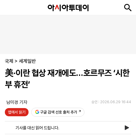
뉴
최
속
정
사
경
국
오
피
아
문
포
스
신
보
치
회
제
제
피
플
투
화
토
니
시
·
국제
언
티
스
>
세계일반
포
美·이란 협상 재개에도…호르무즈 ‘시한
츠
부 휴전’
ENGLISH
中
Tiếng
文
Việt
남미경 기자
승인 : 2026.06.29 16:44
앱에서 읽기
구글 검색 선호 출처 추가
지
신
후
제
회
앱
면
문
원
보
사
설
기사를 대신 읽어 드립니다.
보
구
하
24
소
치
기
독
기
시
개