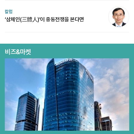
칼럼
‘삼체인(三體人)’이 중동전쟁을 본다면
비즈&마켓