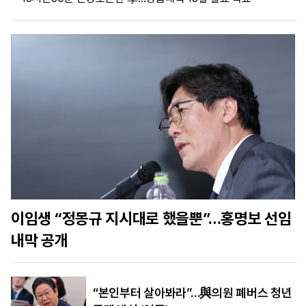
마
운
대
켓
세
학
파
동
워
문
골
프
이임생 “정몽규 지시대로 했을뿐”…홍명보 선임
내막 공개
“본인부터 살아봐라”…與의원 폐버스 청년