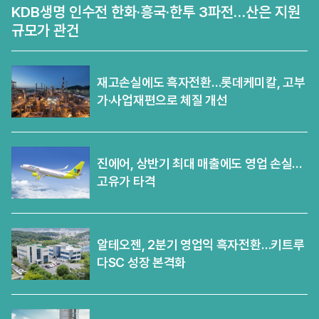
KDB생명 인수전 한화·흥국·한투 3파전…산은 지원
규모가 관건
재고손실에도 흑자전환…롯데케미칼, 고부
가·사업재편으로 체질 개선
진에어, 상반기 최대 매출에도 영업 손실…
고유가 타격
알테오젠, 2분기 영업익 흑자전환…키트루
다SC 성장 본격화