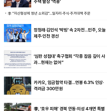
주택 발상 ‘역풍’
李 "자산형성에 청년 소외감"…일자리·주식·주거대책 주문
정청래·김민석 ‘박빙’ 속 2차전…민주, 오늘
제주·인천 경선
‘심판 성접대’ 축구협회 “각종 잡음 깊이 사
과…현재는 없어”
카카오, 임금협약 타결…연봉 6.3% 인상·
격려금 300만원
李, ‘호우 피해’ 경북 안동·의성 4개면 특별