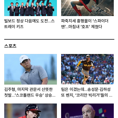
빌보드 정상 다음에도 도전…스
파죽지세 흥행몰이 ‘스파이더
트레이 키즈
맨’…마침내 ‘호프’ 제쳤다
스포츠
김주형, 마지막 관문서 산뜻한
팀은 이겼는데…송성문·김하성
첫발…‘스코틀랜드 우승’ 상승세
또 벤치, ‘코리안 빅리거’들의 고
이어간다
민