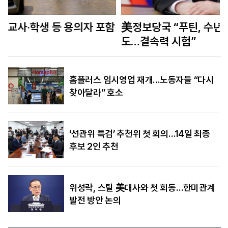
함
美정보당국 “푸틴, 수년 내 나토 회원국 공격할 수
도…결속력 시험”
홈플러스 임시영업 재개…노동자들 “다시
찾아달라” 호소
‘선관위 특검’ 추천위 첫 회의…14일 최종
후보 2인 추천
위성락, 스틸 美대사와 첫 회동…한미관계
발전 방안 논의