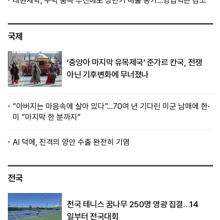
대원제약, 주력 품목 부진에도 상반기 매출 증가…영업익은 감소
국제
‘중앙아 마지막 유목제국’ 준가르 칸국, 전쟁
아닌 기후변화에 무너졌나
“아버지는 마음속에 살아 있다”…70여 년 기다린 미군 남매에 한·
미 “마지막 한 분까지”
AI 덕에, 진격의 양안 수출 완전히 기염
전국
전국 테니스 꿈나무 250명 영광 집결…14
일부터 전국대회