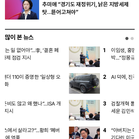
추미애 “경기도 재정위기, 낡은 지방세제
탓…뜯어고쳐야”
많이 본 뉴스
1
이임생, 홍명보 발탁 독박 의혹에 정면 반
박…“정몽규 지시대로 했을뿐”
2
AI 덕에, 진격의 양안 수출 완전히 기염
3
검찰개혁 뽐내는 정청래 vs 당정협력 내
세운 김민석…오늘 민주 전대 2라운드
4
“아버지는 마음속에 살아 있다”…70여 년
기다린 미군 남매에 한·미 “마지막 한 분까