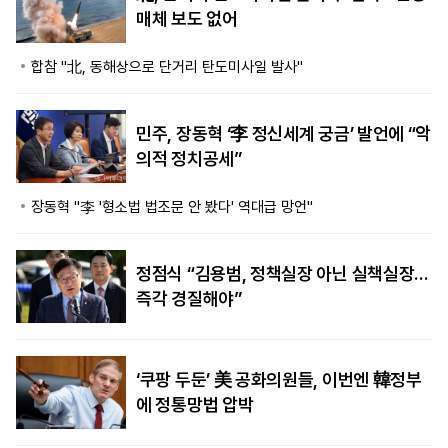
매체 보도 없어
합참 "北, 동해상으로 단거리 탄도미사일 발사"
민주, 장동혁 ‘李 정신세계 궁금’ 발언에 “악
의적 정치공세”
장동혁 "李 '형소법 법조문 안 봤다' 역대급 망언"
정점식 “김용범, 정책실장 아닌 실책실장…
즉각 경질해야”
‘쿠팡 두둔’ 美 공화의원들, 이번엔 韓정부
에 정통망법 압박