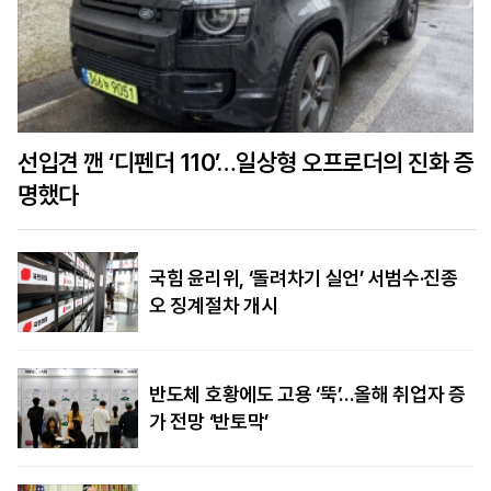
선입견 깬 ‘디펜더 110’…일상형 오프로더의 진화 증
명했다
국힘 윤리위, ‘돌려차기 실언’ 서범수·진종
오 징계절차 개시
반도체 호황에도 고용 ‘뚝’…올해 취업자 증
가 전망 ‘반토막’