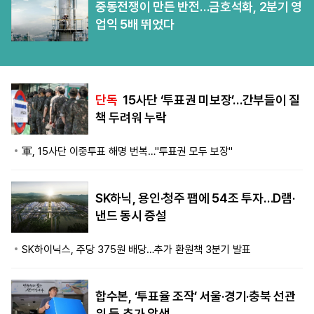
중동전쟁이 만든 반전…금호석화, 2분기 영
업익 5배 뛰었다
단독
15사단 ‘투표권 미보장’…간부들이 질
책 두려워 누락
軍, 15사단 이중투표 해명 번복…"투표권 모두 보장"
SK하닉, 용인·청주 팹에 54조 투자…D램·
낸드 동시 증설
SK하이닉스, 주당 375원 배당…추가 환원책 3분기 발표
합수본, ‘투표율 조작’ 서울·경기·충북 선관
위 등 추가 압색