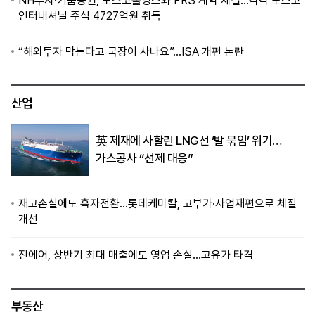
NH투자·키움증권, 포스코홀딩스와 PRS 계약 체결…각각 포스코
인터내셔널 주식 4727억원 취득
“해외투자 막는다고 국장이 사나요”…ISA 개편 논란
산업
英 제재에 사할린 LNG선 ‘발 묶임’ 위기…
가스공사 “선제 대응”
재고손실에도 흑자전환…롯데케미칼, 고부가·사업재편으로 체질
개선
진에어, 상반기 최대 매출에도 영업 손실…고유가 타격
부동산