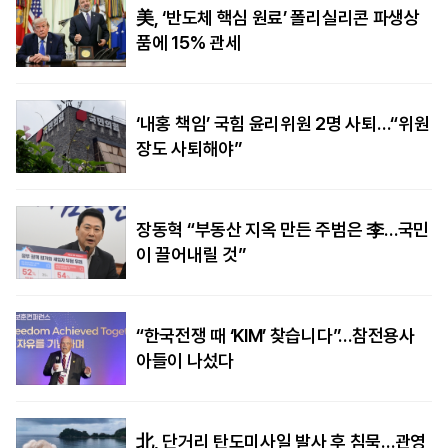
美, ‘반도체 핵심 원료’ 폴리실리콘 파생상
품에 15% 관세
‘내홍 책임’ 국힘 윤리위원 2명 사퇴…“위원
장도 사퇴해야”
장동혁 “부동산 지옥 만든 주범은 李…국민
이 끌어내릴 것”
“한국전쟁 때 ‘KIM’ 찾습니다”…참전용사
아들이 나섰다
北, 단거리 탄도미사일 발사 후 침묵…관영