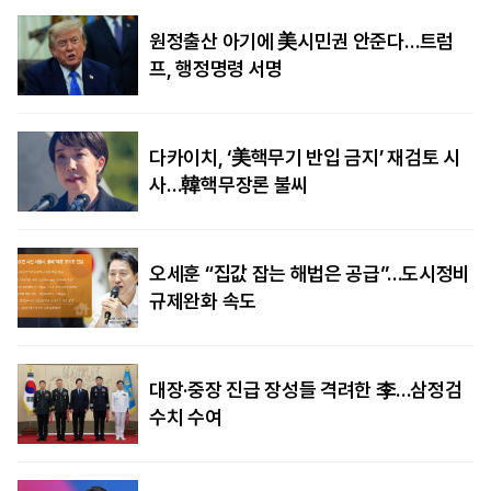
원정출산 아기에 美시민권 안준다…트럼
프, 행정명령 서명
다카이치, ‘美핵무기 반입 금지’ 재검토 시
사…韓핵무장론 불씨
오세훈 “집값 잡는 해법은 공급”…도시정비
규제완화 속도
대장·중장 진급 장성들 격려한 李…삼정검
수치 수여