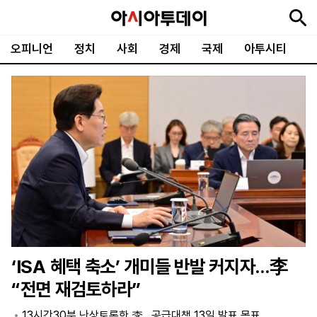
오피니언
정치
사회
경제
국제
아투시티
뉴
최
속
정
사
경
국
오
피
아
문
포
스
신
보
치
회
제
제
피
플
투
화
토
니
시
·
언
티
스
포
츠
ENGLISH
中
Tiếng
文
Việt
‘ISA 혜택 축소’ 개미들 반발 커지자…李
지
신
후
제
회
앱
“전면 재검토하라”
면
문
원
보
사
설
보
구
하
24
소
치
13시간30분 난상토론한 李…공급대책 13일 발표 목표
기
독
기
시
개