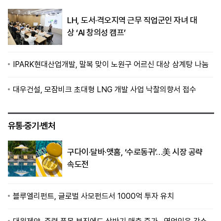
LH, 도서·격오지역 근무 직업군인 자녀 대
상 ‘AI 창의성 캠프’
IPARK현대산업개발, 말복 맞이 노원구 어르신 대상 삼계탕 나눔
대우건설, 모잠비크 초대형 LNG 개발 사업 낙찰의향서 접수
유통·중기·벤처
구다이·달바·앳홈, ‘수로동귀’…美 시장 공략
속도전
블루엘리펀트, 글로벌 사모펀드서 1000억 투자 유치