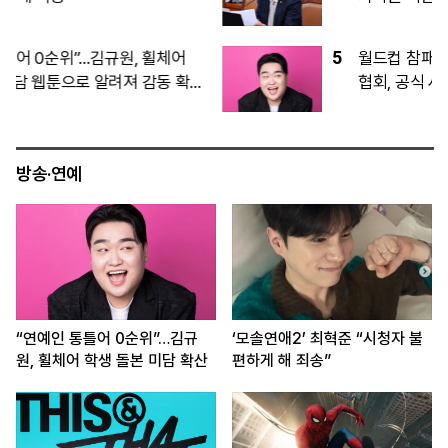
지”
5
월드컵 참패·압수수색·성접대까지…축구
협회, 공식 사과문 발표
방송·연예
“연예인 통틀어 0순위”…김규
‘모솔연애2’ 최혁준 “시청자 불
원, 휠체어 학생 돌본 미담 확산
편하게 해 죄송”