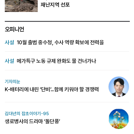
재난지역 선포
오피니언
사설
10월 출범 중수청, 수사 역량 확보에 전력을
사설
메가특구 노동 규제 완화도 물 건너가나
기자의눈
K-배터리에 내린 ‘단비’…함께 키워야 할 경쟁력
김대년의 잡초이야기-95
생로병사의 드라마 ‘돌단풍’