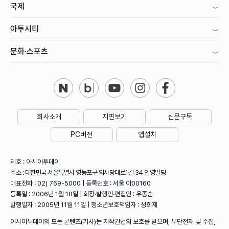
국제
아투시티
문화·스포츠
회사소개
지면보기
신문구독
PC버전
앱설치
제호 : 아시아투데이
주소 : 대한민국 서울특별시 영등포구 의사당대로1길 34 인영빌딩
대표전화 : 02) 769-5000 | 등록번호 : 서울 아00160
등록일 : 2006년 1월 18일 | 회장·발행인·편집인 : 우종순
발행일자 : 2005년 11월 11일 | 청소년보호책임자 : 성희제
아시아투데이의 모든 콘텐츠(기사)는 저작권법의 보호를 받으며, 무단전재 및 수집,