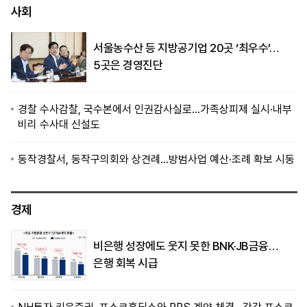
사회
서울농수산 등 지방공기업 20곳 ‘최우수’…
5곳은 경영진단
경찰 수사감찰, 국수본에서 인권감사실로…가족상피제 실시·내부
비리 수사대 신설도
동작경찰서, 동작구의회와 상견례…방범사업 예산·조례 확보 시동
경제
비은행 성장에도 웃지 못한 BNK·JB금융…
은행 회복 시급