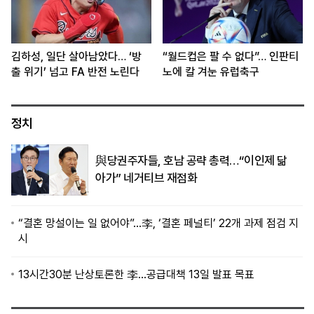
김하성, 일단 살아남았다… ‘방
“월드컵은 팔 수 없다”… 인판티
출 위기’ 넘고 FA 반전 노린다
노에 칼 겨눈 유럽축구
정치
與당권주자들, 호남 공략 총력…“이인제 닮
아가” 네거티브 재점화
“결혼 망설이는 일 없어야”…李, ‘결혼 페널티’ 22개 과제 점검 지
시
13시간30분 난상토론한 李…공급대책 13일 발표 목표