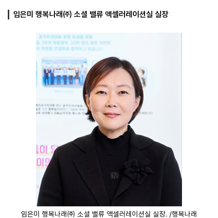
임은미 행복나래㈜ 소셜 밸류 액셀러레이션실 실장
마
운
대
켓
세
학
파
동
워
문
골
프
임은미 행복나래㈜ 소셜 밸류 액셀러레이션실 실장. /행복나래