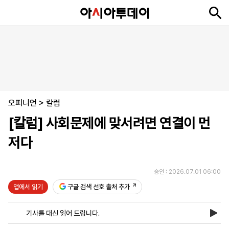
뉴
최
속
정
사
경
국
오
피
아
문
포
스
신
보
치
회
제
제
피
플
투
화
토
니
시
·
오피니언
언
티
스
>
칼럼
포
[칼럼] 사회문제에 맞서려면 연결이 먼
츠
저다
ENGLISH
中
Tiếng
文
Việt
승인 : 2026.07.01 06:00
앱에서 읽기
구글 검색 선호 출처 추가
지
신
후
제
회
앱
면
문
원
보
사
설
기사를 대신 읽어 드립니다.
보
구
하
24
소
치
기
독
기
시
개