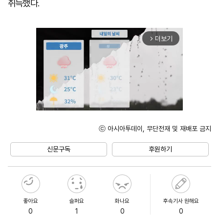
취득했다.
더보기
arrow_forward_ios
ⓒ 아시아투데이, 무단전재 및 재배포 금지
Unmute
신문구독
후원하기
좋아요
슬퍼요
화나요
후속기사 원해요
0
1
0
0