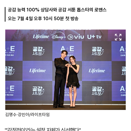
공감 능력 100% 상담사와 공감 서툰 톱스타의 로맨스
오는 7월 4일 오후 10시 50분 첫 방송
마
운
대
켓
세
학
파
동
워
문
골
프
김명수·강민아/라이프타임
"'감정전이'라는 설정 자체가 신선했다."