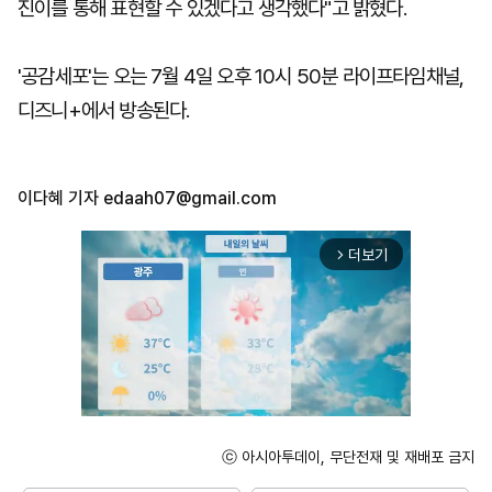
진이를 통해 표현할 수 있겠다고 생각했다"고 밝혔다.
'공감세포'는 오는 7월 4일 오후 10시 50분 라이프타임채널,
디즈니+에서 방송된다.
이다혜 기자
edaah07@gmail.com
더보기
arrow_forward_ios
ⓒ 아시아투데이, 무단전재 및 재배포 금지
Mute