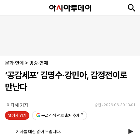
뉴
최
속
정
사
경
국
오
피
아
문
포
스
신
보
치
회
제
제
피
플
투
화
토
니
시
·
문화·연예
언
티
스
>
방송·연예
포
‘공감세포’ 김명수·강민아, 감정전이로
츠
만난다
ENGLISH
中
Tiếng
文
Việt
이다혜 기자
승인 : 2026.06.30 13:01
앱에서 읽기
구글 검색 선호 출처 추가
지
신
후
제
회
앱
면
문
원
보
사
설
기사를 대신 읽어 드립니다.
보
구
하
24
소
치
기
독
기
시
개