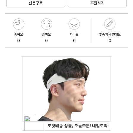
신문구독
후원하기
좋아요
슬퍼요
화나요
후속기사 원해요
0
0
0
0