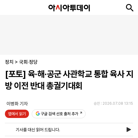
뉴
최
속
정
사
경
국
오
피
아
문
포
스
신
보
치
회
제
제
피
플
투
화
토
니
시
·
정치
언
티
스
>
국회·정당
포
[포토] 육·해·공군 사관학교 통합 육사 지
츠
방 이전 반대 총궐기대회
ENGLISH
中
Tiếng
文
Việt
이병화 기자
승인 : 2026.07.08 13:15
앱에서 읽기
구글 검색 선호 출처 추가
지
신
후
제
회
앱
면
문
원
보
사
설
기사를 대신 읽어 드립니다.
보
구
하
24
소
치
기
독
기
시
개