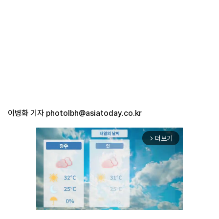
이병화 기자
photolbh@asiatoday.co.kr
더보기
arrow_forward_ios