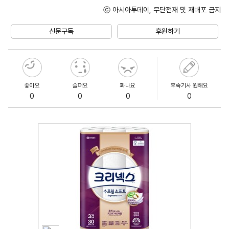
ⓒ 아시아투데이, 무단전재 및 재배포 금지
Unmute
신문구독
후원하기
좋아요
슬퍼요
화나요
후속기사 원해요
0
0
0
0