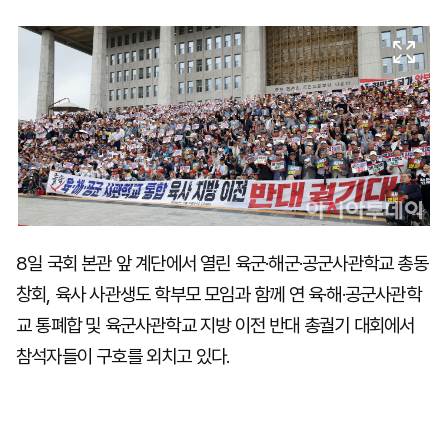
마
운
대
켓
세
학
파
동
워
문
골
프
8일 국회 본관 앞 계단에서 열린 육군·해군·공군사관학교 총동
창회, 육사 사관생도 학부모 모임과 함께 연 육·해·공군사관학
교 통폐합 및 육군사관학교 지방 이전 반대 총궐기 대회에서
참석자들이 구호를 외치고 있다.