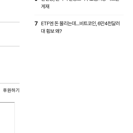
게재
7
ETF엔 돈 몰리는데…비트코인, 6만4천달러
대 횡보 왜?
후원하기