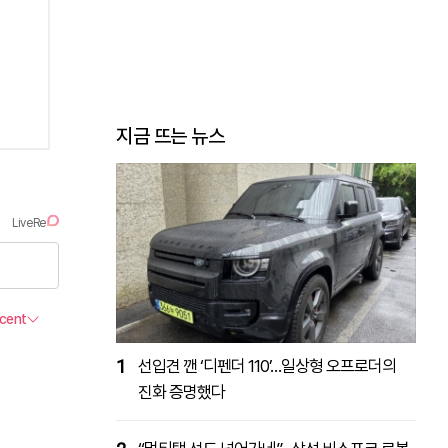
지금 뜨는 뉴스
1
선입견 깬 ‘디펜더 110’…일상형 오프로더의
진화 증명했다