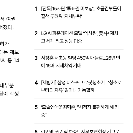
1
[단독]15사단 ‘투표권 미보장’…초급간부들이
패밀리사이트
마켓파워
아투TV
대학동문골프최강전
질책 두려워 ‘자체누락’
에서 여권
혀졌다.
2
LG AI 파운데이션 모델 ‘엑사원’, 美·中 제치
고 세계 최고 성능 입증
업허가
있다는 제보
3
서장훈 서초동 빌딩 450억 매물로…26년 만
씨 등 14
에 16배 시세차익 기대
4
[체험기] 삼성 비스포크 로봇청소기…‘청소로
 대부분
부터의 자유’ 얼마나 가능할까
원이 학생
5
‘모솔연애2’ 최혁준, “시청자 불편하게 해 죄
송”
6
런민망, 권기식 한중도시우호협회장 기고문