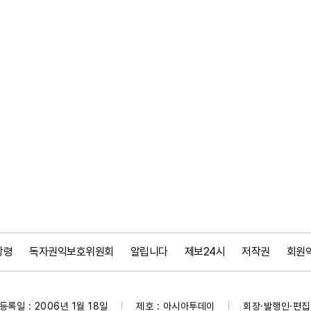
강령
독자권익보호위원회
알립니다
제보24시
저작권
회원
등록일 : 2006년 1월 18일
제호 : 아시아투데이
회장·발행인·편집인
|
|