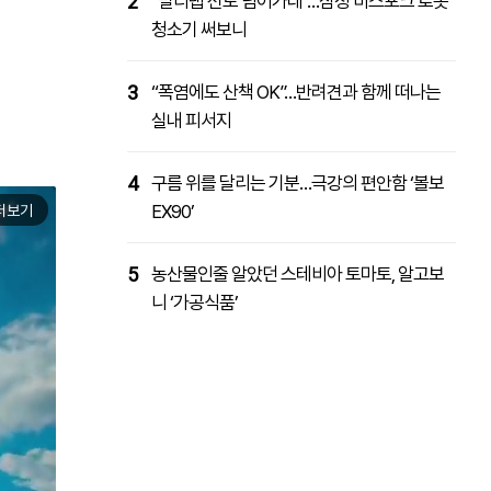
2
“멀티탭 선도 넘어가네”…삼성 비스포크 로봇
청소기 써보니
3
“폭염에도 산책 OK”…반려견과 함께 떠나는
실내 피서지
4
구름 위를 달리는 기분…극강의 편안함 ‘볼보
EX90’
더보기
5
농산물인줄 알았던 스테비아 토마토, 알고보
니 ‘가공식품’