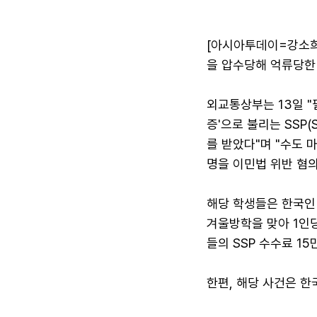
다국어뉴스
ENGLISH
Tiếng Việt
中文
[아시아투데이=강소희
을 압수당해 억류당한
외교통상부는 13일 "
증'으로 불리는 SSP(S
를 받았다"며 "수도 
명을 이민법 위반 혐
해당 학생들은 한국인
겨울방학을 맞아 1인
들의 SSP 수수료 1
한편, 해당 사건은 한