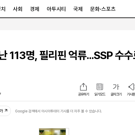
정치
사회
경제
아투시티
국제
문화·스포츠
경제
아투시티
국제
경제일반
종합
세계일반
113명, 필리핀 억류...SSP 수수
정책
메트로
아시아·호주
금융·증권
경기·인천
북미
산업
세종·충청
중남미
IT·과학
영남
유럽
부동산
호남
중동·아프리
7
공유하기
읽기모드
글자크기
기사듣
유통
강원
중기·벤처
제주
추가
Google 검색에서 아시아투데이 기사를 더 자주 볼 수 있습니다.
인스타그램