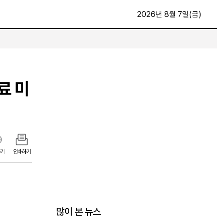
2026년 8월 7일(금)
문화·스포츠
최신
전체
료 미
방송
지면보기
가요
구독신청
영화
First Edition
문화
후원하기
카
종교
제보24시
기
인쇄하기
스포츠
알립니다
여행
많이 본 뉴스