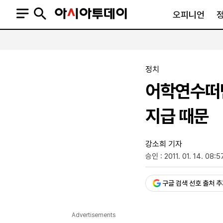
오피니언
오피니언
정치
사회
정치
사설
정치일반
사회일반
어학연수떠난 
칼럼·기고
청와대
사건·사고
기자의 눈
국회·정당
법원·검찰
지급 때문
피플
북한
교육·행정
외교
노동·복지·환경
강소희 기자
국방
보건·의학
승인 : 2011. 01. 14. 08:5
정부
구글 검색 선호 출처 
SNS
뉴스스탠드
네이버블로그
아투TV(유튜브)
페이스북
Advertisements