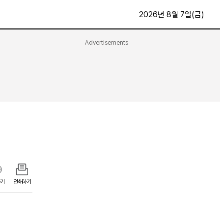
2026년 8월 7일(금)
Advertisements
문화·스포츠
최신
전체
방송
지면보기
가요
구독신청
영화
First Edition
문화
후원하기
카
종교
제보24시
스포츠
알립니다
여행
기
인쇄하기