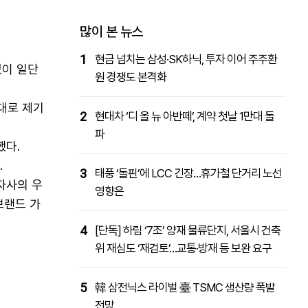
패밀리사이트
마켓파워
아투TV
대학동문골프최강전
많이 본 뉴스
1
현금 넘치는 삼성·SK하닉, 투자 이어 주주환
없이 일단
원 경쟁도 본격화
대로 제기
2
현대차 ‘디 올 뉴 아반떼’, 계약 첫날 1만대 돌
파
했다.
.
3
태풍 ‘돌핀’에 LCC 긴장…휴가철 단거리 노선
자사의 우
영향은
브랜드 가
4
[단독] 하림 ‘7조’ 양재 물류단지, 서울시 건축
위 재심도 ‘재검토’…교통·방재 등 보완 요구
5
韓 삼전닉스 라이벌 臺 TSMC 생산량 폭발
전망