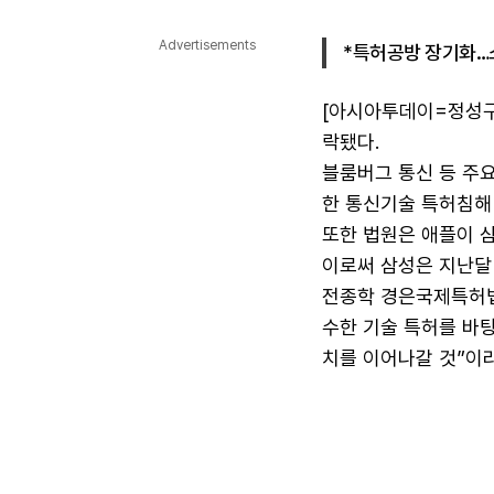
다국어뉴스
ENGLISH
Tiếng Việt
中文
Advertisements
*특허공방 장기화…
[아시아투데이=정성구 
락됐다.
블룸버그 통신 등 주
한 통신기술 특허침해
또한 법원은 애플이 
이로써 삼성은 지난달
전종학 경은국제특허법
수한 기술 특허를 바
치를 이어나갈 것”이