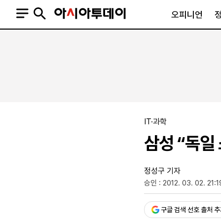
오피니언
오피니언
정치
사회
사설
정치일반
사회일반
칼럼·기고
청와대
사건·사고
기자의 눈
국회·정당
법원·검찰
피플
북한
교육·행정
IT·과학
외교
노동·복지·환경
삼성 “독일
국방
보건·의학
정부
정성구 기자
승인 : 2012. 03. 02. 21:1
구글 검색 선호 출처 
SNS
뉴스스탠드
네이버블로그
아투TV(유튜브)
페이스북