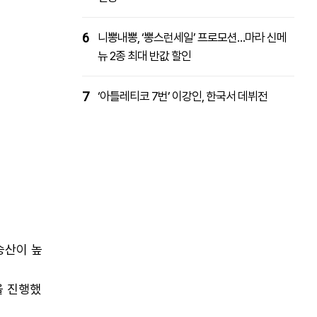
6
니뽕내뽕, ‘뽕스런세일’ 프로모션…마라 신메
뉴 2종 최대 반값 할인
7
‘아틀레티코 7번’ 이강인, 한국서 데뷔전
승산이 높
을 진행했