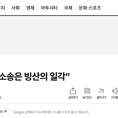
정치
사회
경제
아투시티
국제
문화·스포츠
경제
아투시티
국제
경제일반
종합
세계일반
정책
메트로
아시아·호주
금융·증권
경기·인천
북미
산업
세종·충청
중남미
IT·과학
영남
유럽
 소송은 빙산의 일각”
부동산
호남
중동·아프리
유통
강원
중기·벤처
제주
9
공유하기
읽기모드
글자크기
기사듣
추가
Google 검색에서 아시아투데이 기사를 더 자주 볼 수 있습니다.
인스타그램