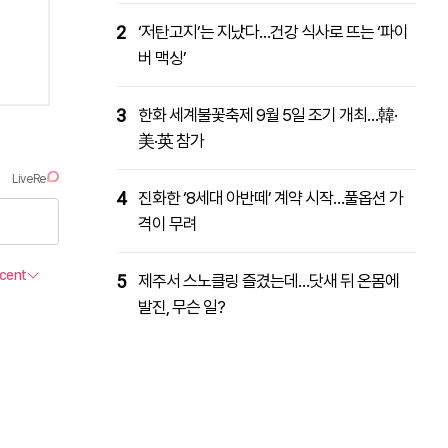
2
‘저탄고지’는 지났다…건강 식사로 뜨는 ‘파이
버 맥싱’
3
한화 세계불꽃축제 9월 5일 조기 개최…韓·
美·英 참가
4
진화한 ‘8세대 아반떼’ 계약 시작…풀옵션 가
격이 무려
5
제주서 스노클링 즐겼는데…닷새 뒤 온몸에
발진, 무슨 일?