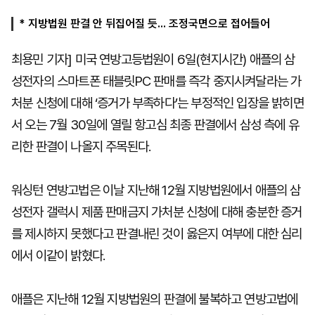
* 지방법원 판결 안 뒤집어질 듯... 조정국면으로 접어들어
마
운
대
최용민 기자] 미국 연방고등법원이 6일(현지시간) 애플의 삼
켓
세
학
파
동
성전자의 스마트폰 태블릿PC 판매를 즉각 중지시켜달라는 가
워
문
골
처분 신청에 대해 ‘증거가 부족하다’는 부정적인 입장을 밝히면
프
서 오는 7월 30일에 열릴 항고심 최종 판결에서 삼성 측에 유
리한 판결이 나올지 주목된다.
워싱턴 연방고법은 이날 지난해 12월 지방법원에서 애플의 삼
성전자 갤럭시 제품 판매금지 가처분 신청에 대해 충분한 증거
를 제시하지 못했다고 판결내린 것이 옳은지 여부에 대한 심리
에서 이같이 밝혔다.
애플은 지난해 12월 지방법원의 판결에 불복하고 연방고법에