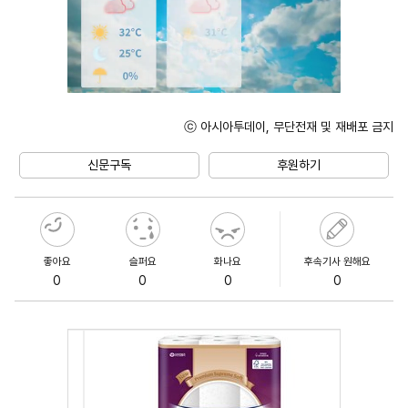
ⓒ 아시아투데이, 무단전재 및 재배포 금지
Unmute
신문구독
후원하기
좋아요
슬퍼요
화나요
후속기사 원해요
0
0
0
0