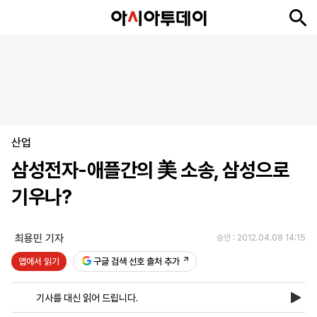
뉴
최
속
정
사
경
국
오
피
아
문
포
스
신
보
치
회
제
제
피
플
투
화
토
니
시
·
산업
언
티
스
포
삼성전자-애플간의 美 소송, 삼성으로
츠
기우나?
ENGLISH
中
Tiếng
文
Việt
최용민 기자
승인 : 2012.04.08 14:15
앱에서 읽기
구글 검색 선호 출처 추가
지
신
후
제
회
앱
면
문
원
보
사
설
기사를 대신 읽어 드립니다.
보
구
하
24
소
치
기
독
기
시
개