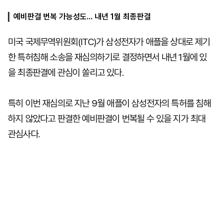
예비판결 번복 가능성도... 내년 1월 최종판결
마
운
대
미국 국제무역위원회(ITC)가 삼성전자가 애플을 상대로 제기
켓
세
학
파
동
한 특허침해 소송을 재심의하기로 결정하면서 내년 1월에 있
워
문
골
을 최종판결에 관심이 쏠리고 있다.
프
특히 이번 재심의로 지난 9월 애플이 삼성전자의 특허를 침해
하지 않았다고 판결한 예비판결이 번복될 수 있을 지가 최대
관심사다.