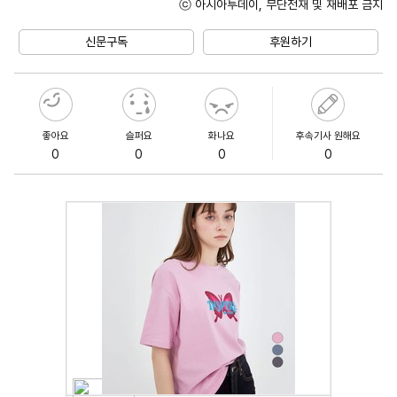
ⓒ 아시아투데이, 무단전재 및 재배포 금지
Unmute
신문구독
후원하기
좋아요
슬퍼요
화나요
후속기사 원해요
0
0
0
0