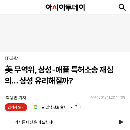
뉴
최
속
정
사
경
국
오
피
아
문
포
스
신
보
치
회
제
제
피
플
투
화
토
니
시
·
IT·과학
언
티
스
포
美 무역위, 삼성-애플 특허소송 재심
츠
의... 삼성 유리해질까?
ENGLISH
中
Tiếng
文
Việt
최용민 기자
승인 : 2012.11.20 14:38
앱에서 읽기
구글 검색 선호 출처 추가
지
신
후
제
회
앱
면
문
원
보
사
설
기사를 대신 읽어 드립니다.
보
구
하
24
소
치
기
독
기
시
개