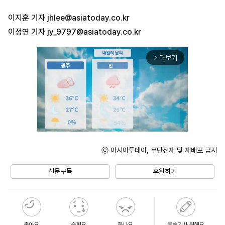
이지훈 기자
jhlee@asiatoday.co.kr
이정연 기자
jy_9797@asiatoday.co.kr
더보기
arrow_forward_ios
ⓒ 아시아투데이, 무단전재 및 재배포 금지
Unmute
신문구독
후원하기
좋아요
슬퍼요
화나요
후속기사 원해요