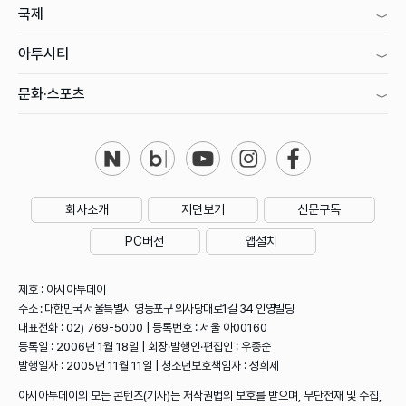
국제
아투시티
문화·스포츠
회사소개
지면보기
신문구독
PC버전
앱설치
제호 : 아시아투데이
주소 : 대한민국 서울특별시 영등포구 의사당대로1길 34 인영빌딩
대표전화 : 02) 769-5000 | 등록번호 : 서울 아00160
등록일 : 2006년 1월 18일 | 회장·발행인·편집인 : 우종순
발행일자 : 2005년 11월 11일 | 청소년보호책임자 : 성희제
아시아투데이의 모든 콘텐츠(기사)는 저작권법의 보호를 받으며, 무단전재 및 수집,