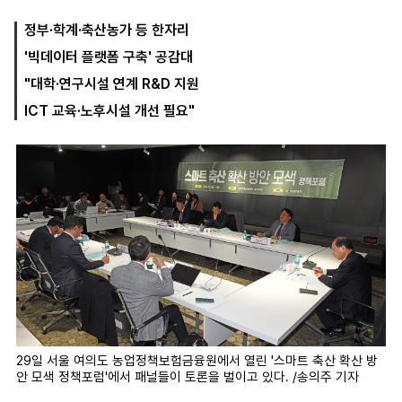
정부·학계·축산농가 등 한자리
'빅데이터 플랫폼 구축' 공감대
마
운
대
켓
세
학
"대학·연구시설 연계 R&D 지원
파
동
워
문
ICT 교육·노후시설 개선 필요"
골
프
29일 서울 여의도 농업정책보험금융원에서 열린 '스마트 축산 확산 방
안 모색 정책포럼'에서 패널들이 토론을 벌이고 있다. /송의주 기자