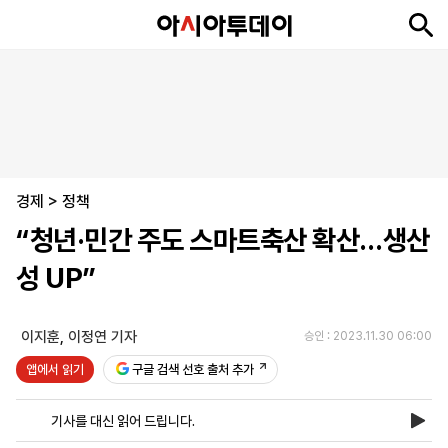
뉴
최
속
정
사
경
국
오
피
아
문
포
스
신
보
치
회
제
제
피
플
투
화
토
니
시
·
경제
언
티
스
>
정책
포
“청년·민간 주도 스마트축산 확산…생산
츠
성 UP”
ENGLISH
中
Tiếng
文
Việt
이지훈
,
이정연 기자
승인 : 2023.11.30 06:00
앱에서 읽기
구글 검색 선호 출처 추가
지
신
후
제
회
앱
면
문
원
보
사
설
기사를 대신 읽어 드립니다.
보
구
하
24
소
치
기
독
기
시
개