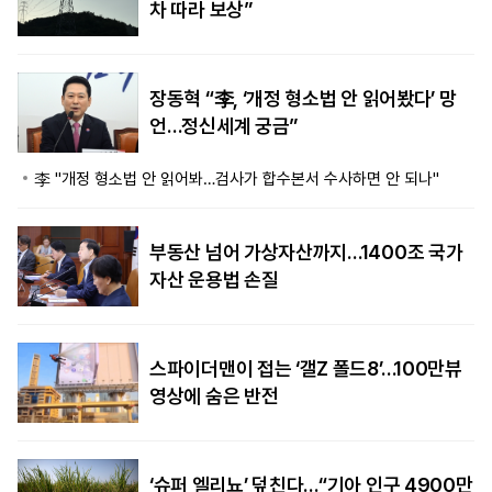
차 따라 보상”
장동혁 “李, ‘개정 형소법 안 읽어봤다’ 망
언…정신세계 궁금”
李 "개정 형소법 안 읽어봐…검사가 합수본서 수사하면 안 되나"
부동산 넘어 가상자산까지…1400조 국가
자산 운용법 손질
스파이더맨이 접는 ‘갤Z 폴드8’…100만뷰
영상에 숨은 반전
‘슈퍼 엘리뇨’ 덮친다…“기아 인구 4900만