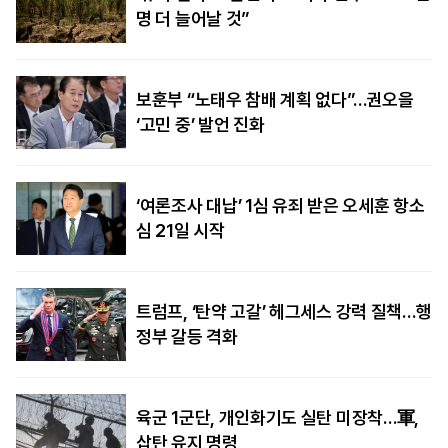
명 더 늘어날 것”
보훈부 “노태우 참배 계획 없다”…권오을
‘고민 중’ 발언 진화
‘여론조사 대납’ 1심 유죄 받은 오세훈 항소
심 21일 시작
트럼프, ‘탄약 고갈’ 헤그세스 강력 질책…행
정부 갈등 격화
육군 1군단, 개인화기도 실탄 미장착…軍,
삽탄 유지 명령