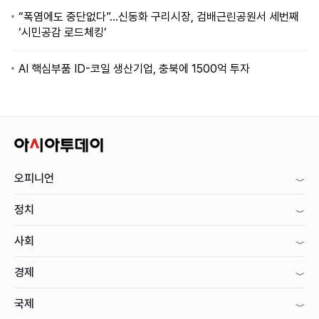
“폭염에도 중단없다”…신동화 구리시장, 검배근린공원서 세번째
‘시민공감 로드체킹’
AI 핵심부품 ID-코일 생산기업, 충북에 1500억 투자
오피니언
정치
사회
경제
국제