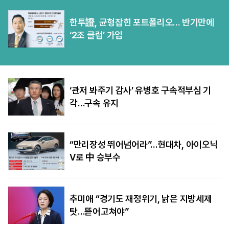
한투證, 균형잡힌 포트폴리오… 반기만에
‘2조 클럽’ 가입
‘관저 봐주기 감사’ 유병호 구속적부심 기
각…구속 유지
“만리장성 뛰어넘어라”…현대차, 아이오닉
V로 中 승부수
추미애 “경기도 재정위기, 낡은 지방세제
탓…뜯어고쳐야”