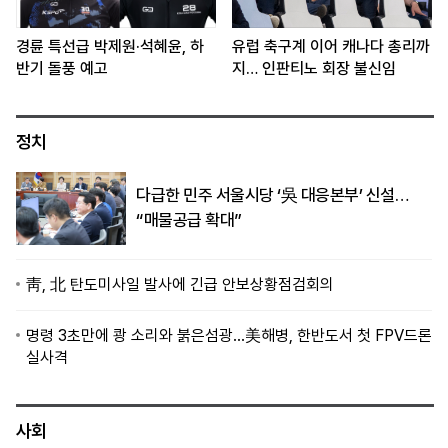
경륜 특선급 박제원·석혜윤, 하
유럽 축구계 이어 캐나다 총리까
반기 돌풍 예고
지… 인판티노 회장 불신임
정치
다급한 민주 서울시당 ‘吳 대응본부’ 신설…
“매물공급 확대”
靑, 北 탄도미사일 발사에 긴급 안보상황점검회의
명령 3초만에 쾅 소리와 붉은섬광…美해병, 한반도서 첫 FPV드론
실사격
사회