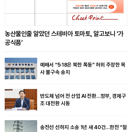
농산물인줄 알았던 스테비아 토마토, 알고보니 ‘가
공식품’
예배서 “5·18은 북한 폭동” 허위 주장한 목
사 불구속 송치
반도체 넘어 전 산업 AI 전환…정부, 경제구
조 대전환 시동
송전선 선하지 소송 1년 새 40건…한전 “절