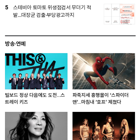
5
스테비아 토마토 위생점검서 무더기 적
발…대장균 검출·부당광고까지
방송·연예
빌보드 정상 다음에도 도전…스
파죽지세 흥행몰이 ‘스파이더
트레이 키즈
맨’…마침내 ‘호프’ 제쳤다