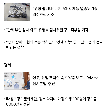
“인형 팝니다”…코브라·악어 등 멸종위기종
밀수조직 기소
‘관저 부실 감사 의혹’ 유병호 감사위원 구속적부심 기각
“증거 잡아도 혐의 적용 막히면”…‘경제·지능’ 등 고난도 법리 검토
떠안는 경찰
경제
정부, 산업 초혁신 속 취약층 보호… ‘국가자
산기본법’ 추진
iM뱅크장학문화재단, 경북 다자녀 가정 학생 100명에 장학금
8000만원 전달