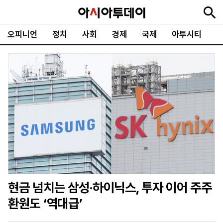
오피니언
정치
사회
경제
국제
아투시티
뉴
최
속
정
사
경
국
오
피
아
문
포
스
신
보
치
회
제
제
피
플
투
화
토
니
시
·
언
티
스
포
츠
ENGLISH
中
Tiếng
文
Việt
현금 넘치는 삼성·하이닉스, 투자 이어 주주
지
신
후
제
회
앱
환원도 ‘역대급’
면
문
원
보
사
설
보
구
하
24
소
치
기
독
기
시
개