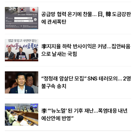
공급망 협력 온기에 찬물… 日, 韓 도금강판
에 관세폭탄
李지지율 하락 반사이익은 커녕…집안싸움
으로 날새는 국힘
“정청래 암살단 모집” SNS 테러모의… 2명
불구속 송치
李 “‘뉴노멀’ 된 기후 재난…폭염대응 내년
예산안에 반영”