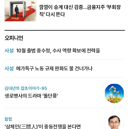
깜깜이 승계 대신 검증…금융지주 ‘부회장
직’ 다시 뜬다
오피니언
사설
10월 출범 중수청, 수사 역량 확보에 전력을
사설
메가특구 노동 규제 완화도 물 건너가나
김대년의 잡초이야기-95
생로병사의 드라마 ‘돌단풍’
칼럼
‘삼체인(三體人)’이 중동전쟁을 본다면