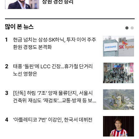
상원 경선 승리
많이 본 뉴스
1
현금 넘치는 삼성·SK하닉, 투자 이어 주주
환원 경쟁도 본격화
2
태풍 ‘돌핀’에 LCC 긴장…휴가철 단거리
노선 영향은
3
[단독] 하림 ‘7조’ 양재 물류단지, 서울시
건축위 재심도 ‘재검토’…교통·방재 등 보
완 요구
4
‘아틀레티코 7번’ 이강인, 한국서 데뷔전