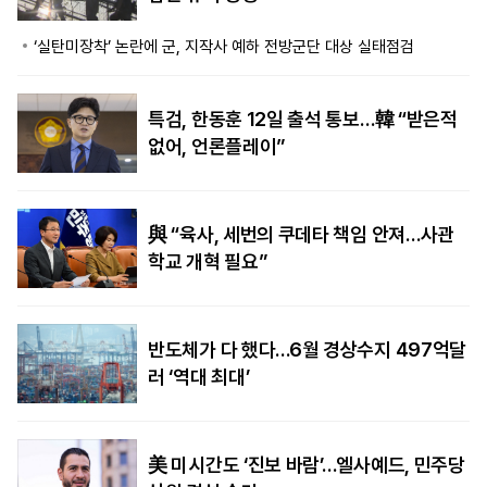
‘실탄미장착’ 논란에 군, 지작사 예하 전방군단 대상 실태점검
특검, 한동훈 12일 출석 통보…韓 “받은적
없어, 언론플레이”
與 “육사, 세번의 쿠데타 책임 안져…사관
학교 개혁 필요”
반도체가 다 했다…6월 경상수지 497억달
러 ‘역대 최대’
美 미시간도 ‘진보 바람’…엘사예드, 민주당