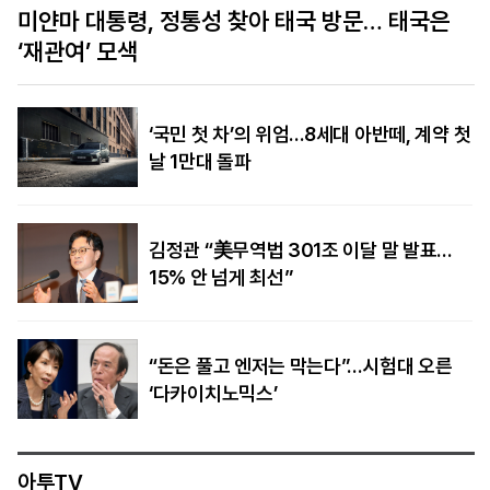
미얀마 대통령, 정통성 찾아 태국 방문… 태국은
‘재관여’ 모색
‘국민 첫 차’의 위엄…8세대 아반떼, 계약 첫
날 1만대 돌파
김정관 “美무역법 301조 이달 말 발표…
15% 안 넘게 최선”
“돈은 풀고 엔저는 막는다”…시험대 오른
‘다카이치노믹스’
아투TV