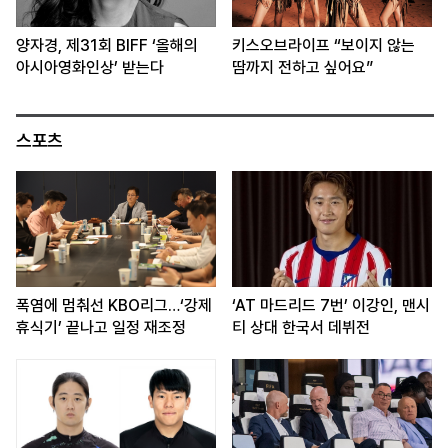
양자경, 제31회 BIFF ‘올해의
키스오브라이프 “보이지 않는
아시아영화인상’ 받는다
땀까지 전하고 싶어요”
스포츠
폭염에 멈춰선 KBO리그…‘강제
‘AT 마드리드 7번’ 이강인, 맨시
휴식기’ 끝나고 일정 재조정
티 상대 한국서 데뷔전