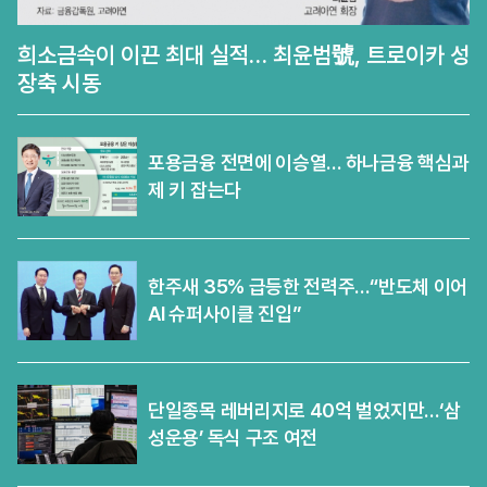
희소금속이 이끈 최대 실적… 최윤범號, 트로이카 성
장축 시동
포용금융 전면에 이승열… 하나금융 핵심과
제 키 잡는다
한주새 35% 급등한 전력주…“반도체 이어
AI 슈퍼사이클 진입”
단일종목 레버리지로 40억 벌었지만…‘삼
성운용’ 독식 구조 여전