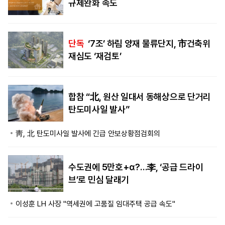
규제완화 속도
단독
‘7조’ 하림 양재 물류단지, 市건축위
재심도 ‘재검토’
합참 “北, 원산 일대서 동해상으로 단거리
탄도미사일 발사”
靑, 北 탄도미사일 발사에 긴급 안보상황점검회의
수도권에 5만호+α?…李, ‘공급 드라이
브’로 민심 달래기
이성훈 LH 사장 "역세권에 고품질 임대주택 공급 속도"