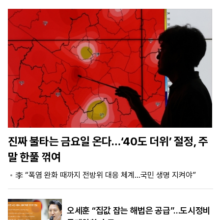
마
운
대
켓
세
학
파
동
워
문
골
프
진짜 불타는 금요일 온다…‘40도 더위’ 절정, 주
말 한풀 꺾여
李 “폭염 완화 때까지 전방위 대응 체계…국민 생명 지켜야”
오세훈 “집값 잡는 해법은 공급”…도시정비