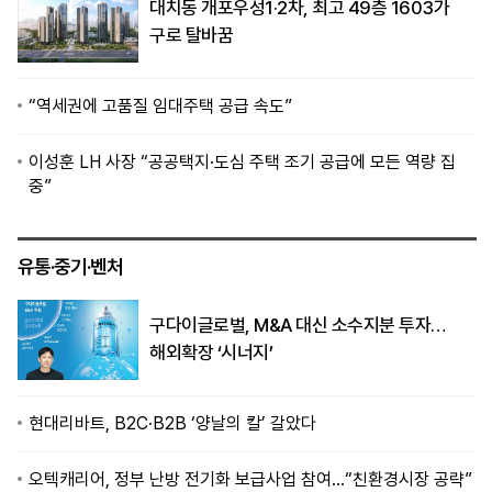
대치동 개포우성1·2차, 최고 49층 1603가
구로 탈바꿈
“역세권에 고품질 임대주택 공급 속도”
이성훈 LH 사장 “공공택지·도심 주택 조기 공급에 모든 역량 집
중”
유통·중기·벤처
구다이글로벌, M&A 대신 소수지분 투자…
해외확장 ‘시너지’
현대리바트, B2C·B2B ‘양날의 칼’ 갈았다
오텍캐리어, 정부 난방 전기화 보급사업 참여…“친환경시장 공략”