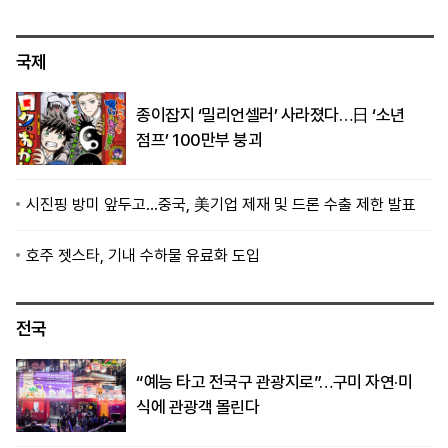
국제
종이잡지 ‘밀리언셀러’ 사라졌다…日 ‘소년
점프’ 100만부 붕괴
시진핑 방미 앞두고…중국, 美기업 제재 및 드론 수출 제한 발표
호주 젯스타, 기내 수하물 유료화 도입
전국
“예능 타고 전국구 관광지로”…구미 자연·미
식에 관광객 몰린다