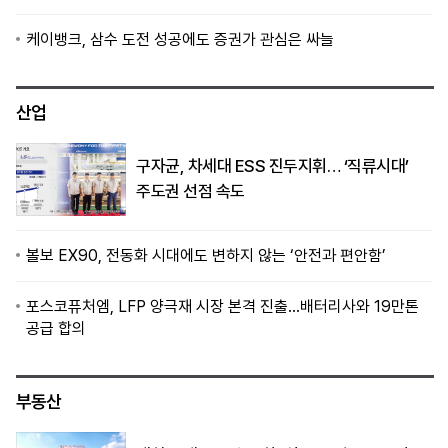
케이뱅크, 삼수 도전 성공에도 증권가 관심은 싸늘
산업
구자균, 차세대 ESS 진두지휘… ‘직류시대’
주도권 선점 속도
볼보 EX90, 전동화 시대에도 변하지 않는 ‘안전과 편안함’
포스코퓨처엠, LFP 양극재 시장 본격 진출…배터리사와 19만톤
공급 합의
부동산