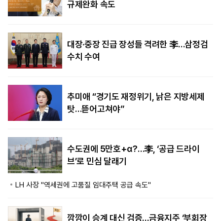
규제완화 속도
대장·중장 진급 장성들 격려한 李…삼정검
수치 수여
추미애 “경기도 재정위기, 낡은 지방세제
탓…뜯어고쳐야”
수도권에 5만호+α?…李, ‘공급 드라이
브’로 민심 달래기
LH 사장 "역세권에 고품질 임대주택 공급 속도"
깜깜이 승계 대신 검증…금융지주 ‘부회장