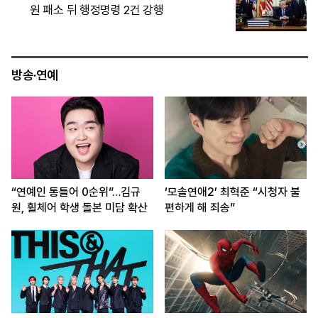
치고 세계 최고 성능 입증
방송·연예
“연예인 통틀어 0순위”…김규
‘모솔연애2’ 최혁준 “시청자 불
원, 휠체어 학생 돌본 미담 확산
편하게 해 죄송”