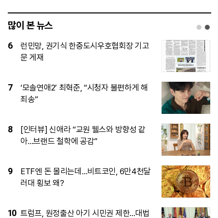
많이 본 뉴스
1
[단독]15사단 ‘투표권 미보장’…초급간부
들이 질책 두려워 ‘자체누락’
2
국내 범죄·수사정보 손에 쥔 행안부…‘대검
범죄정보’ 중수청 승계
3
미 하원 공화당, 한국 정통망법 집행 브리
핑 요구…쿠팡 이어 디지털 규제 압박
4
[체험기] 삼성 비스포크 로봇청소기…‘청
소로부터의 자유’ 얼마나 가능할까
5
LG AI 파운데이션 모델 ‘엑사원’, 美·中 제