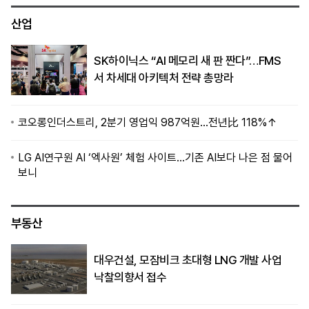
산업
SK하이닉스 “AI 메모리 새 판 짠다”…FMS
서 차세대 아키텍처 전략 총망라
코오롱인더스트리, 2분기 영업익 987억원…전년比 118%↑
LG AI연구원 AI ‘엑사원’ 체험 사이트…기존 AI보다 나은 점 물어
보니
부동산
대우건설, 모잠비크 초대형 LNG 개발 사업
낙찰의향서 접수