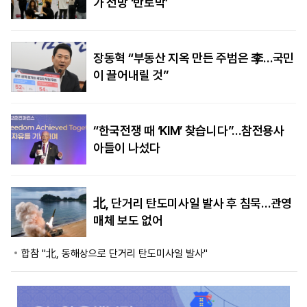
가 전망 ‘반토막’
장동혁 “부동산 지옥 만든 주범은 李…국민
이 끌어내릴 것”
“한국전쟁 때 ‘KIM’ 찾습니다”…참전용사
아들이 나섰다
北, 단거리 탄도미사일 발사 후 침묵…관영
매체 보도 없어
합참 "北, 동해상으로 단거리 탄도미사일 발사"