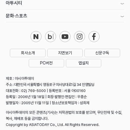
아투시티
문화·스포츠
회사소개
지면보기
신문구독
PC버전
앱설치
제호 : 아시아투데이
주소 : 대한민국 서울특별시 영등포구 의사당대로1길 34 인영빌딩
대표전화 : 02) 769-5000 | 등록번호 : 서울 아00160
등록일 : 2006년 1월 18일 | 회장·발행인·편집인 : 우종순
발행일자 : 2005년 11월 11일 | 청소년보호책임자 : 성희제
아시아투데이의 모든 콘텐츠(기사)는 저작권법의 보호를 받으며, 무단전재 및 수집,
복사, 재배포 등을 금지합니다.
Copyright by ASIATODAY Co., Ltd. All Rights Reserved.