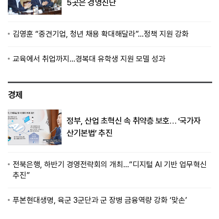
5곳은 경영진단
김영훈 “중견기업, 청년 채용 확대해달라”…정책 지원 강화
교육에서 취업까지…경복대 유학생 지원 모델 성과
경제
정부, 산업 초혁신 속 취약층 보호… ‘국가자
산기본법’ 추진
전북은행, 하반기 경영전략회의 개최…“디지털 AI 기반 업무혁신
추진”
푸본현대생명, 육군 3군단과 군 장병 금융역량 강화 ‘맞손’