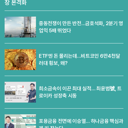
장 본격화
중동전쟁이 만든 반전…금호석화, 2분기 영
업익 5배 뛰었다
ETF엔 돈 몰리는데…비트코인 6만4천달
러대 횡보, 왜?
희소금속이 이끈 최대 실적… 최윤범號, 트
로이카 성장축 시동
포용금융 전면에 이승열… 하나금융 핵심과