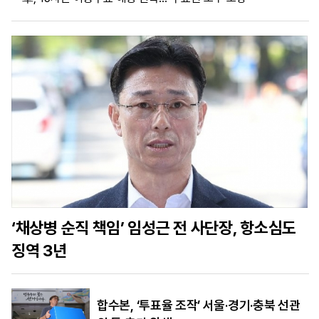
마
운
대
켓
세
학
파
동
워
문
골
프
‘채상병 순직 책임’ 임성근 전 사단장, 항소심도
징역 3년
합수본, ‘투표율 조작’ 서울·경기·충북 선관