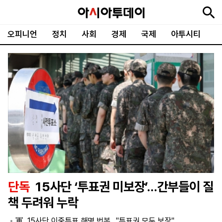
오피니언
정치
사회
경제
국제
아투시티
뉴
최
속
정
사
경
국
오
피
아
문
포
스
신
보
치
회
제
제
피
플
투
화
토
니
시
·
언
티
스
포
츠
ENGLISH
中
Tiếng
文
Việt
단독
15사단 ‘투표권 미보장’…간부들이 질
지
신
후
제
회
앱
책 두려워 누락
면
문
원
보
사
설
보
구
하
24
소
치
軍, 15사단 이중투표 해명 번복…"투표권 모두 보장"
기
독
기
시
개