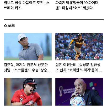
빌보드 정상 다음에도 도전…스
파죽지세 흥행몰이 ‘스파이더
트레이 키즈
맨’…마침내 ‘호프’ 제쳤다
스포츠
김주형, 마지막 관문서 산뜻한
팀은 이겼는데…송성문·김하성
첫발…‘스코틀랜드 우승’ 상승세
또 벤치, ‘코리안 빅리거’들의 고
이어간다
민