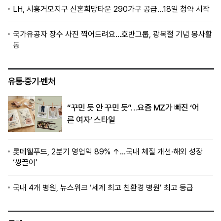
LH, 시흥거모지구 신혼희망타운 290가구 공급…18일 청약 시작
국가유공자 장수 사진 찍어드려요…호반그룹, 광복절 기념 봉사활
동
유통·중기·벤처
“꾸민 듯 안 꾸민 듯”…요즘 MZ가 빠진 ‘어
른 여자’ 스타일
롯데웰푸드, 2분기 영업익 89% ↑…국내 체질 개선·해외 성장
‘쌍끌이’
국내 4개 병원, 뉴스위크 ‘세계 최고 친환경 병원’ 최고 등급