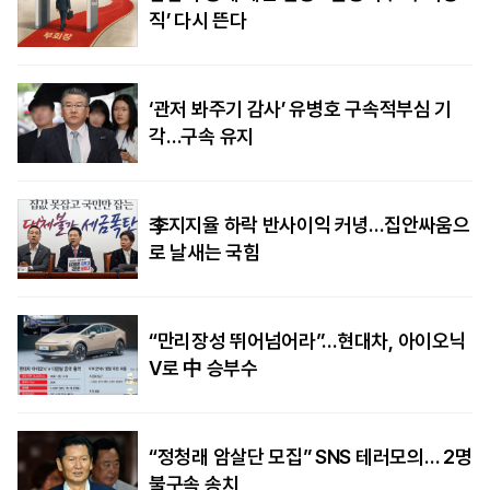
직’ 다시 뜬다
‘관저 봐주기 감사’ 유병호 구속적부심 기
각…구속 유지
李지지율 하락 반사이익 커녕…집안싸움으
로 날새는 국힘
“만리장성 뛰어넘어라”…현대차, 아이오닉
V로 中 승부수
“정청래 암살단 모집” SNS 테러모의… 2명
불구속 송치