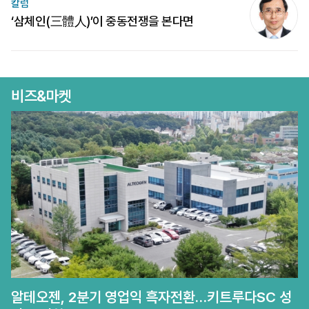
칼럼
‘삼체인(三體人)’이 중동전쟁을 본다면
비즈&마켓
알테오젠, 2분기 영업익 흑자전환…키트루다SC 성