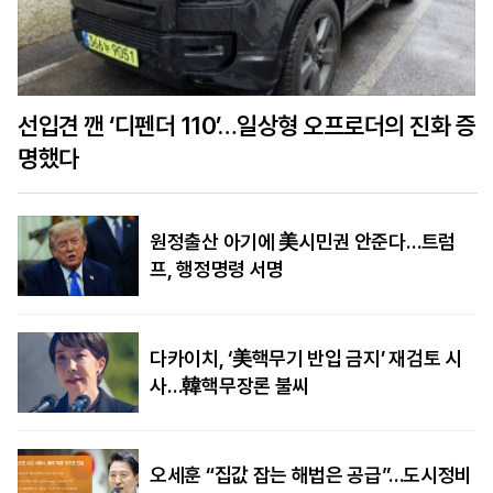
선입견 깬 ‘디펜더 110’…일상형 오프로더의 진화 증
명했다
원정출산 아기에 美시민권 안준다…트럼
프, 행정명령 서명
다카이치, ‘美핵무기 반입 금지’ 재검토 시
사…韓핵무장론 불씨
오세훈 “집값 잡는 해법은 공급”…도시정비