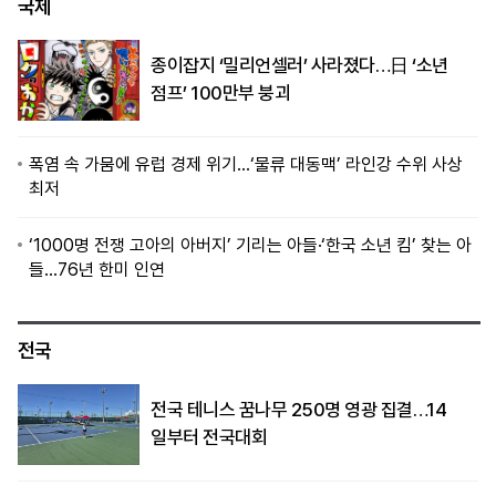
국제
종이잡지 ‘밀리언셀러’ 사라졌다…日 ‘소년
점프’ 100만부 붕괴
폭염 속 가뭄에 유럽 경제 위기…‘물류 대동맥’ 라인강 수위 사상
최저
‘1000명 전쟁 고아의 아버지’ 기리는 아들·‘한국 소년 킴’ 찾는 아
들…76년 한미 인연
전국
전국 테니스 꿈나무 250명 영광 집결…14
일부터 전국대회