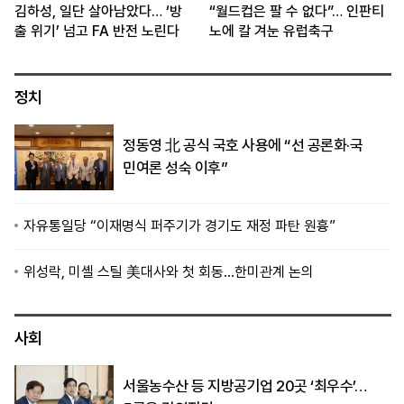
김하성, 일단 살아남았다… ‘방
“월드컵은 팔 수 없다”… 인판티
출 위기’ 넘고 FA 반전 노린다
노에 칼 겨눈 유럽축구
정치
정동영 北 공식 국호 사용에 “선 공론화·국
민여론 성숙 이후”
자유통일당 “이재명식 퍼주기가 경기도 재정 파탄 원흉”
위성락, 미셸 스틸 美대사와 첫 회동…한미관계 논의
사회
서울농수산 등 지방공기업 20곳 ‘최우수’…