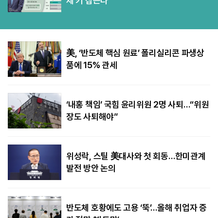
제 키 잡는다
美, ‘반도체 핵심 원료’ 폴리실리콘 파생상
품에 15% 관세
‘내홍 책임’ 국힘 윤리위원 2명 사퇴…“위원
장도 사퇴해야”
위성락, 스틸 美대사와 첫 회동…한미관계
발전 방안 논의
반도체 호황에도 고용 ‘뚝’…올해 취업자 증