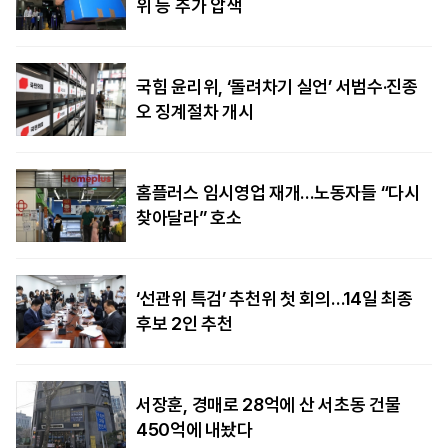
위 등 추가 압색
국힘 윤리위, ‘돌려차기 실언’ 서범수·진종
오 징계절차 개시
홈플러스 임시영업 재개…노동자들 “다시
찾아달라” 호소
‘선관위 특검’ 추천위 첫 회의…14일 최종
후보 2인 추천
서장훈, 경매로 28억에 산 서초동 건물
450억에 내놨다