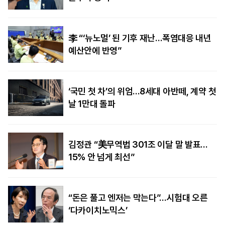
李 “‘뉴노멀’ 된 기후 재난…폭염대응 내년
예산안에 반영”
‘국민 첫 차’의 위엄…8세대 아반떼, 계약 첫
날 1만대 돌파
김정관 “美무역법 301조 이달 말 발표…
15% 안 넘게 최선”
“돈은 풀고 엔저는 막는다”…시험대 오른
‘다카이치노믹스’