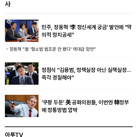
제한 발표
민주, 장동혁 ‘李 정신세계 궁금’ 발언에 “악
의적 정치공세”
장동혁 "李 '형소법 법조문 안 봤다' 역대급 망언"
정점식 “김용범, 정책실장 아닌 실책실장…
즉각 경질해야”
‘쿠팡 두둔’ 美 공화의원들, 이번엔 韓정부
에 정통망법 압박
아투TV