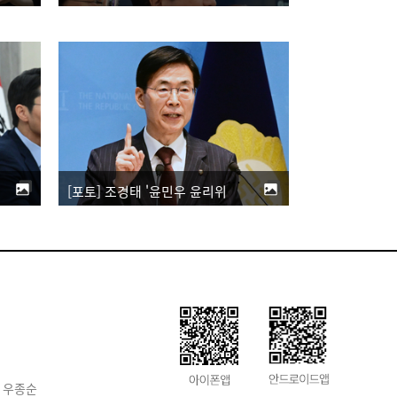
[포토] 조경태 '윤민우 윤리위원장 즉각 사퇴하고 한동훈 제명 철회해야'
 우종순