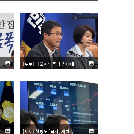
[포토] 더불어민주당 원내대책회의
[포토] 한병도 '육사, 세번 쿠데타 책임 안져...국군사관학교 창설은 시대흐름'