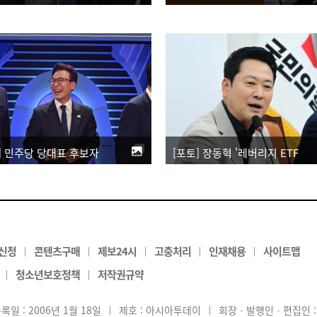
[포토] 민주당 당대표 후보자 제2차 TV토론회
[포토] 장동혁 '레버리지 ETF 출시, 로비 탓 의심…특검해야'
신청
콘텐츠구매
제보24시
고충처리
인재채용
사이트맵
|
|
|
|
|
청소년보호정책
저작권규약
|
|
록일 : 2006년 1월 18일
|
제호 : 아시아투데이
|
회장ㆍ발행인ㆍ편집인 :