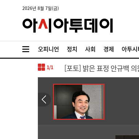
2026년 8월 7일(금)
오피니언
정치
사회
경제
아투시
[포토] 밝은 표정 안규백 의
1
/1