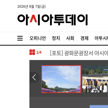
2026년 8월 7일(금)
오피니언
정치
사회
경제
아투시
[포토] 광화문광장서 아시아
1
/4