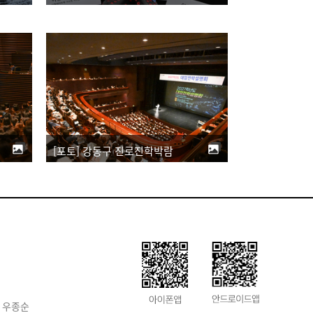
[포토] 강동구 진로진학박람회 '폭염 뚫은 학구열'
 우종순