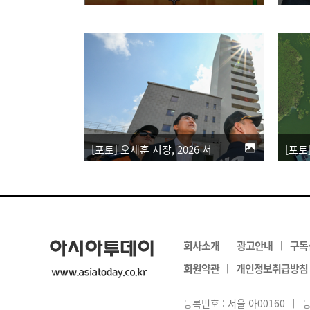
[포토] 오세훈 시장, 2026 서울시 통합방위회의 참석
[포토
회사소개
광고안내
구독
|
|
회원약관
개인정보취급방침
|
등록번호 : 서울 아00160
|
등