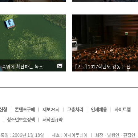
[포토] 2027학년도 강동구 진로진학박람회 개최
] 폭염에 확산하는 녹조
신청
콘텐츠구매
제보24시
고충처리
인재채용
사이트맵
|
|
|
|
|
청소년보호정책
저작권규약
|
|
록일 : 2006년 1월 18일
|
제호 : 아시아투데이
|
회장ㆍ발행인ㆍ편집인 :