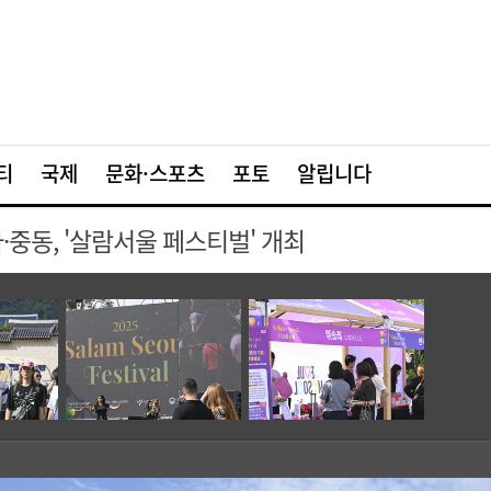
티
국제
문화·스포츠
포토
알립니다
·중동, '살람서울 페스티벌' 개최