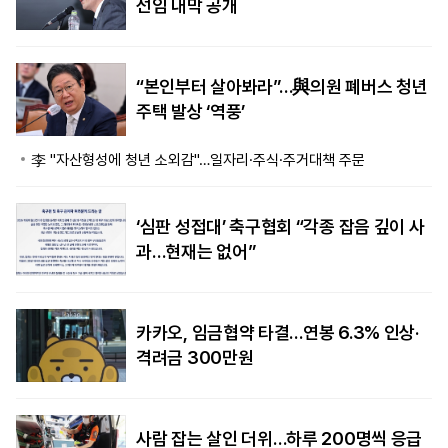
선임 내막 공개
“본인부터 살아봐라”…與의원 폐버스 청년
주택 발상 ‘역풍’
李 "자산형성에 청년 소외감"…일자리·주식·주거대책 주문
‘심판 성접대’ 축구협회 “각종 잡음 깊이 사
과…현재는 없어”
카카오, 임금협약 타결…연봉 6.3% 인상·
격려금 300만원
사람 잡는 살인 더위…하루 200명씩 응급