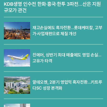
KDB생명 인수전 한화·흥국·한투 3파전…산은 지원
규모가 관건
재고손실에도 흑자전환…롯데케미칼, 고부
가·사업재편으로 체질 개선
진에어, 상반기 최대 매출에도 영업 손실…
고유가 타격
알테오젠, 2분기 영업익 흑자전환…키트루
다SC 성장 본격화