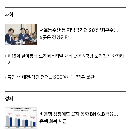
사회
서울농수산 등 지방공기업 20곳 ‘최우수’…
5곳은 경영진단
제15회 한미동맹 도전페스티벌 개최…안보·국방·도전정신 한자리
에
폭염 속 대전·당진 정전…1200여세대 ‘찜통 불편’
경제
비은행 성장에도 웃지 못한 BNK·JB금융…
은행 회복 시급