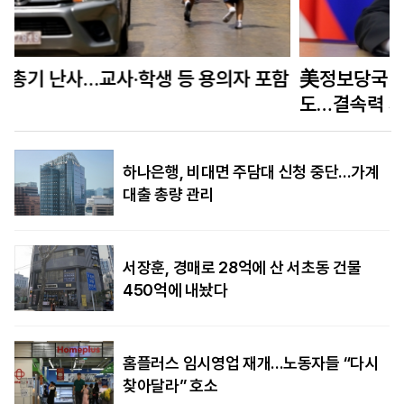
함
美정보당국 “푸틴, 수년 내 나토 회원국 공격할 수
도…결속력 시험”
하나은행, 비대면 주담대 신청 중단…가계
대출 총량 관리
서장훈, 경매로 28억에 산 서초동 건물
450억에 내놨다
홈플러스 임시영업 재개…노동자들 “다시
찾아달라” 호소