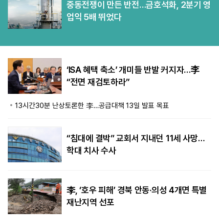
중동전쟁이 만든 반전…금호석화, 2분기 영
업익 5배 뛰었다
‘ISA 혜택 축소’ 개미들 반발 커지자…李
“전면 재검토하라”
13시간30분 난상토론한 李…공급대책 13일 발표 목표
“침대에 결박” 교회서 지내던 11세 사망…
학대 치사 수사
李, ‘호우 피해’ 경북 안동·의성 4개면 특별
재난지역 선포