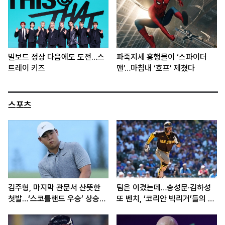
빌보드 정상 다음에도 도전…스
파죽지세 흥행몰이 ‘스파이더
트레이 키즈
맨’…마침내 ‘호프’ 제쳤다
스포츠
김주형, 마지막 관문서 산뜻한
팀은 이겼는데…송성문·김하성
첫발…‘스코틀랜드 우승’ 상승세
또 벤치, ‘코리안 빅리거’들의 고
이어간다
민