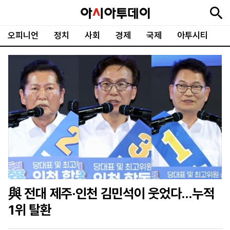
오피니언
정치
사회
경제
국제
아투시티
뉴
최
속
정
사
경
국
오
피
아
문
포
스
신
보
치
회
제
제
피
플
투
화
토
니
시
·
언
티
스
포
츠
ENGLISH
中
Tiếng
文
Việt
與 전대 제주·인천 김민석이 웃었다…누적
지
신
후
제
회
앱
1위 탈환
면
문
원
보
사
설
보
구
하
24
소
치
기
독
기
시
개