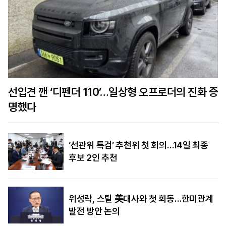
선입견 깬 ‘디펜더 110’…일상형 오프로더의 진화 증
명했다
‘선관위 특검’ 추천위 첫 회의…14일 최종
후보 2인 추천
위성락, 스틸 美대사와 첫 회동…한미관계
발전 방안 논의