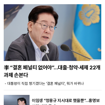
마
운
대
켓
세
학
파
동
워
문
골
프
李 “결혼 페널티 없어야”…대출·청약·세제 22개
과제 손본다
대통령이 직접 챙기겠다는 '결혼 페널티', 뭐가 바뀌나
이임생 “정몽규 지시대로 했을뿐”…홍명보