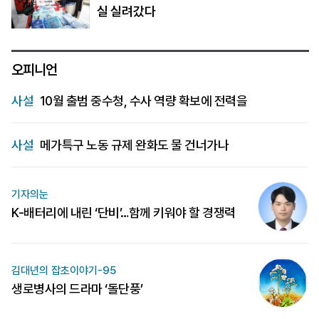
실 실려갔다
오피니언
사설
10월 출범 중수청, 수사 역량 확보에 전력을
사설
메가특구 노동 규제 완화도 물 건너가나
기자의눈
K-배터리에 내린 ‘단비’…함께 키워야 할 경쟁력
김대년의 잡초이야기-95
생로병사의 드라마 ‘돌단풍’