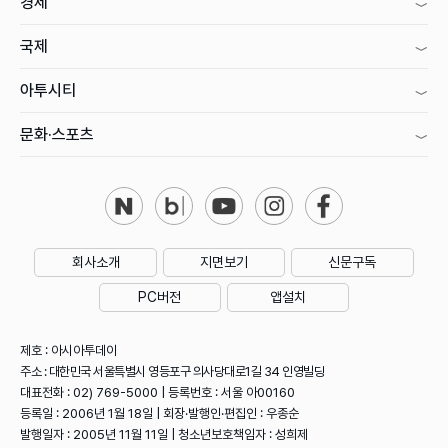
경제
국제
아투시티
문화·스포츠
회사소개
지면보기
신문구독
PC버전
앱설치
제호 : 아시아투데이
주소 : 대한민국 서울특별시 영등포구 의사당대로1길 34 인영빌딩
대표전화 : 02) 769-5000 | 등록번호 : 서울 아00160
등록일 : 2006년 1월 18일 | 회장·발행인·편집인 : 우종순
발행일자 : 2005년 11월 11일 | 청소년보호책임자 : 성희제