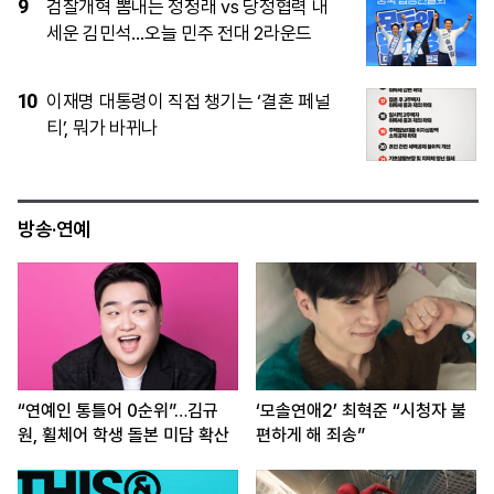
4
폭염 속 대전·당진 정전…1200여세대 ‘찜
통 불편’
5
폭염으로 하루 200명대 응급실행…3명
숨져
방송·연예
“연예인 통틀어 0순위”…김규
‘모솔연애2’ 최혁준 “시청자 불
원, 휠체어 학생 돌본 미담 확산
편하게 해 죄송”