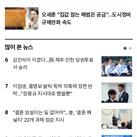
오세훈 “집값 잡는 해법은 공급”…도시정비
규제완화 속도
많이 본 뉴스
1
[속보] 김민석, 與전당대회 제주·인천 당
원투표서 승리
2
제주·인천 당심은 김민석…정청래와 누적
득표 ‘초박빙’
3
[공연 어땠어?] 에스파, 3만 5000명과 연
‘컴플렉시티’