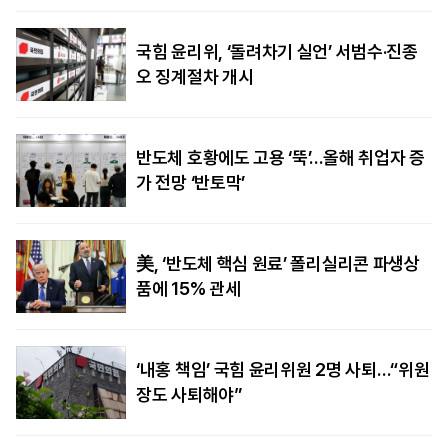
국힘 윤리위, ‘돌려차기 실언’ 서범수·진종
오 징계절차 개시
반도체 호황에도 고용 ‘뚝’…올해 취업자 증
가 전망 ‘반토막’
美, ‘반도체 핵심 원료’ 폴리실리콘 파생상
품에 15% 관세
‘내홍 책임’ 국힘 윤리위원 2명 사퇴…“위원
장도 사퇴해야”