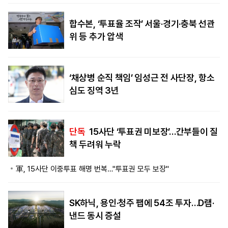
합수본, ‘투표율 조작’ 서울·경기·충북 선관
위 등 추가 압색
‘채상병 순직 책임’ 임성근 전 사단장, 항소
심도 징역 3년
단독
15사단 ‘투표권 미보장’…간부들이 질
책 두려워 누락
軍, 15사단 이중투표 해명 번복…"투표권 모두 보장"
SK하닉, 용인·청주 팹에 54조 투자…D램·
낸드 동시 증설