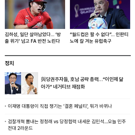
김하성, 일단 살아남았다… ‘방
“월드컵은 팔 수 없다”… 인판티
출 위기’ 넘고 FA 반전 노린다
노에 칼 겨눈 유럽축구
정치
與당권주자들, 호남 공략 총력…“이인제 닮
아가” 네거티브 재점화
이재명 대통령이 직접 챙기는 ‘결혼 페널티’, 뭐가 바뀌나
검찰개혁 뽐내는 정청래 vs 당정협력 내세운 김민석…오늘 민주
전대 2라운드