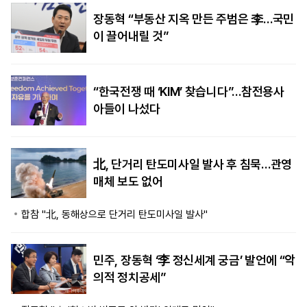
장동혁 “부동산 지옥 만든 주범은 李…국민
이 끌어내릴 것”
“한국전쟁 때 ‘KIM’ 찾습니다”…참전용사
아들이 나섰다
北, 단거리 탄도미사일 발사 후 침묵…관영
매체 보도 없어
합참 "北, 동해상으로 단거리 탄도미사일 발사"
민주, 장동혁 ‘李 정신세계 궁금’ 발언에 “악
의적 정치공세”