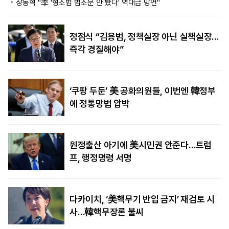
장동혁 "李 '형소법 법조문 안 봤다' 역대급 망언"
정점식 “김용범, 정책실장 아닌 실책실장…
즉각 경질해야”
‘쿠팡 두둔’ 美 공화의원들, 이번엔 韓정부
에 정통망법 압박
원정출산 아기에 美시민권 안준다…트럼
프, 행정명령 서명
다카이치, ‘美핵무기 반입 금지’ 재검토 시
사…韓핵무장론 불씨