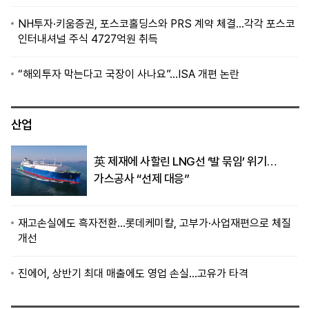
NH투자·키움증권, 포스코홀딩스와 PRS 계약 체결…각각 포스코
인터내셔널 주식 4727억원 취득
“해외투자 막는다고 국장이 사나요”…ISA 개편 논란
산업
英 제재에 사할린 LNG선 ‘발 묶임’ 위기…
가스공사 “선제 대응”
재고손실에도 흑자전환…롯데케미칼, 고부가·사업재편으로 체질
개선
진에어, 상반기 최대 매출에도 영업 손실…고유가 타격