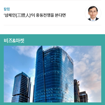
칼럼
‘삼체인(三體人)’이 중동전쟁을 본다면
비즈&마켓