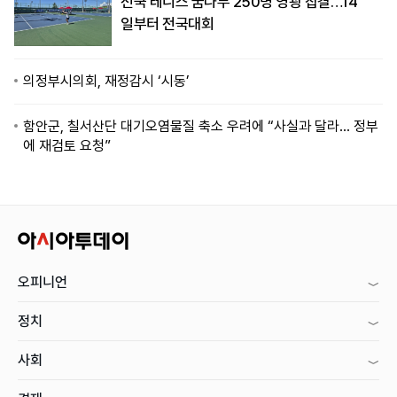
전국 테니스 꿈나무 250명 영광 집결…14
일부터 전국대회
의정부시의회, 재정감시 ‘시동’
함안군, 칠서산단 대기오염물질 축소 우려에 “사실과 달라… 정부
에 재검토 요청”
오피니언
정치
사회