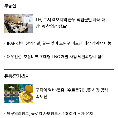
부동산
LH, 도서·격오지역 근무 직업군인 자녀 대
상 ‘AI 창의성 캠프’
IPARK현대산업개발, 말복 맞이 노원구 어르신 대상 삼계탕 나눔
대우건설, 모잠비크 초대형 LNG 개발 사업 낙찰의향서 접수
유통·중기·벤처
구다이·달바·앳홈, ‘수로동귀’…美 시장 공략
속도전
블루엘리펀트, 글로벌 사모펀드서 1000억 투자 유치