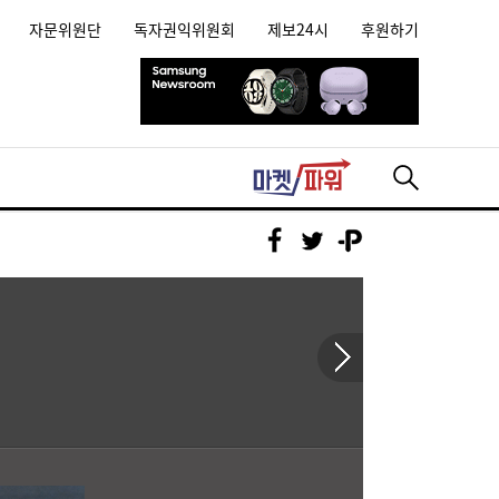
자문위원단
독자권익위원회
제보24시
후원하기