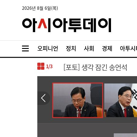
2026년 8월 6일(목)
오피니언
정치
사회
경제
아투시
[포토] 생각 잠긴 송언석
1
/3