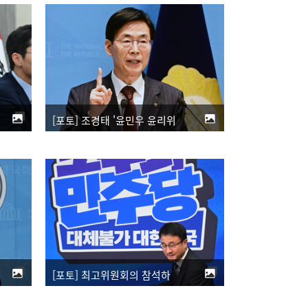
[포토] 조경태 '윤민우 윤리위원장 즉각 사퇴하고 한동훈 제명 철회해야'
[포토] 최고위원회의 참석하는 한병도 대표 직무대행