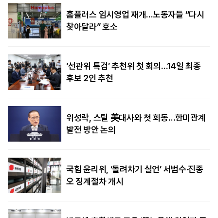
홈플러스 임시영업 재개…노동자들 “다시
찾아달라” 호소
‘선관위 특검’ 추천위 첫 회의…14일 최종
후보 2인 추천
위성락, 스틸 美대사와 첫 회동…한미관계
발전 방안 논의
국힘 윤리위, ‘돌려차기 실언’ 서범수·진종
오 징계절차 개시