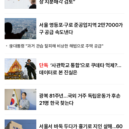
장 지분매각 검토”
서울 영등포·구로 준공업지역 2만7000가
구 공급 속도낸다
李대통령 "과거 관습 탈피해 비상한 해법으로 주택 공급"
단독
‘사관학교 통합’으로 쿠데타 억제?…
데이터로 본 진실은
광복 81주년…국외 거주 독립운동가 후손
21명 한국 찾는다
서울서 바둑 두다가 흉기로 지인 살해…60