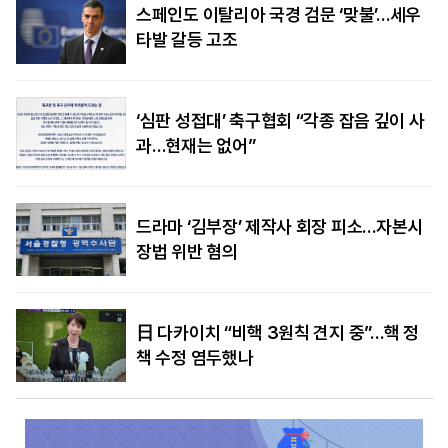
스페인도 이탈리아 국경 검문 ‘맞불’…세우
타발 갈등 고조
‘심판 성접대’ 축구협회 “각종 잡음 깊이 사
과…현재는 없어”
드라마 ‘김부장’ 제작사 회장 피소…자본시
장법 위반 혐의
日 다카이치 “비핵 3원칙 견지 중”…핵 정
책 수정 염두했나