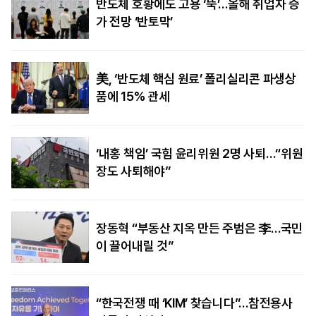
반도체 호황에도 고용 ‘뚝’…올해 취업자 증
가 전망 ‘반토막’
美, ‘반도체 핵심 원료’ 폴리실리콘 파생상
품에 15% 관세
‘내홍 책임’ 국힘 윤리위원 2명 사퇴…“위원
장도 사퇴해야”
장동혁 “부동산 지옥 만든 주범은 李…국민
이 끌어내릴 것”
“한국전쟁 때 ‘KIM’ 찾습니다”…참전용사