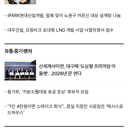
IPARK현대산업개발, 말복 맞이 노원구 어르신 대상 삼계탕 나눔
대우건설, 모잠비크 초대형 LNG 개발 사업 낙찰의향서 접수
유통·중기·벤처
신세계사이먼, 대구에 ‘도심형 프리미엄 아
울렛’…2028년 문 연다
중기부, ‘지방소멸대응 유공 포상’ 후보자 모집
“1인 4만원이면 스테이크 회식”…잠실 직장인 사로잡은 ‘텍사스로
드하우스’