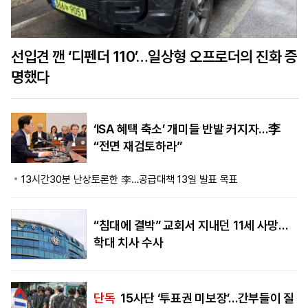
선입견 깬 ‘디펜더 110’…일상형 오프로더의 진화 증
명했다
‘ISA 혜택 축소’ 개미들 반발 커지자…李
“전면 재검토하라”
13시간30분 난상토론한 李…공급대책 13일 발표 목표
“침대에 결박” 교회서 지내던 11세 사망…
학대 치사 수사
단독
15사단 ‘투표권 미보장’…간부들이 질