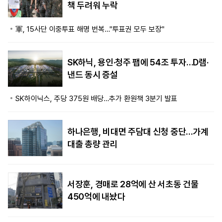
책 두려워 누락
軍, 15사단 이중투표 해명 번복…"투표권 모두 보장"
SK하닉, 용인·청주 팹에 54조 투자…D램·
낸드 동시 증설
SK하이닉스, 주당 375원 배당…추가 환원책 3분기 발표
하나은행, 비대면 주담대 신청 중단…가계
대출 총량 관리
서장훈, 경매로 28억에 산 서초동 건물
450억에 내놨다