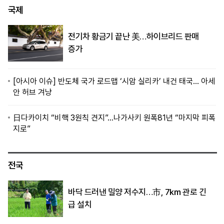
국제
전기차 황금기 끝난 美…하이브리드 판매
증가
[아시아 이슈] 반도체 국가 로드맵 ‘시암 실리카’ 내건 태국… 아세
안 허브 겨냥
日다카이치 “비핵 3원칙 견지”…나가사키 원폭81년 “마지막 피폭
지로”
전국
바닥 드러낸 밀양 저수지…市, 7㎞ 관로 긴
급 설치