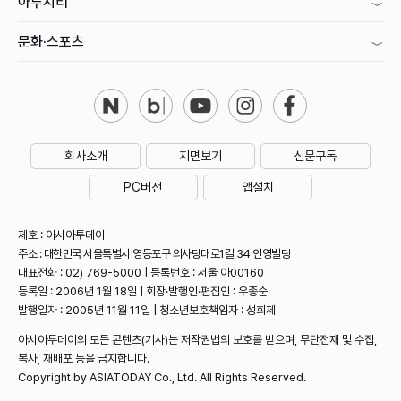
아투시티
문화·스포츠
회사소개
지면보기
신문구독
PC버전
앱설치
제호 : 아시아투데이
주소 : 대한민국 서울특별시 영등포구 의사당대로1길 34 인영빌딩
대표전화 : 02) 769-5000 | 등록번호 : 서울 아00160
등록일 : 2006년 1월 18일 | 회장·발행인·편집인 : 우종순
발행일자 : 2005년 11월 11일 | 청소년보호책임자 : 성희제
아시아투데이의 모든 콘텐츠(기사)는 저작권법의 보호를 받으며, 무단전재 및 수집,
복사, 재배포 등을 금지합니다.
Copyright by ASIATODAY Co., Ltd. All Rights Reserved.