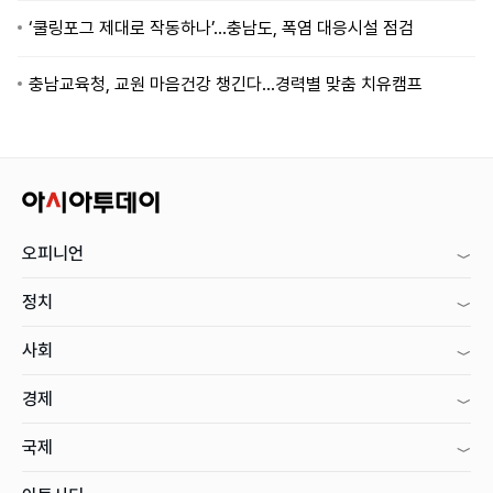
‘쿨링포그 제대로 작동하나’…충남도, 폭염 대응시설 점검
충남교육청, 교원 마음건강 챙긴다…경력별 맞춤 치유캠프
오피니언
정치
사회
경제
국제