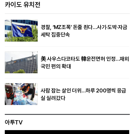
사칭·AI영상까지
경찰, ‘MZ조폭’ 돈줄 죈다…사기·도박·자금
세탁 집중단속
美 사우스다코타도 韓운전면허 인정…재외
국민 편의 확대
사람 잡는 살인 더위…하루 200명씩 응급
실 실려갔다
아투TV