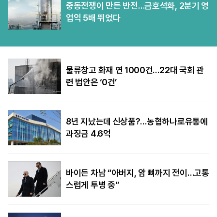
중동전쟁이 만든 반전…금호석화, 2분기 영
업익 5배 뛰었다
물류창고 화재 연 1000건…22대 국회 관
련 법안은 ‘0건’
8년 지났는데 신상품?…농협하나로유통에
과징금 4.6억
바이든 차남 “아버지, 암 뼈까지 전이…고통
스럽게 투병 중”