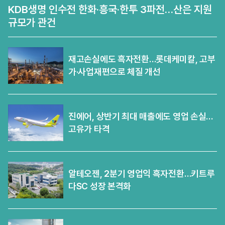
KDB생명 인수전 한화·흥국·한투 3파전…산은 지원
규모가 관건
재고손실에도 흑자전환…롯데케미칼, 고부
가·사업재편으로 체질 개선
진에어, 상반기 최대 매출에도 영업 손실…
고유가 타격
알테오젠, 2분기 영업익 흑자전환…키트루
다SC 성장 본격화