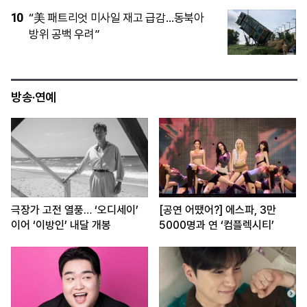
5
정부, 주택 공급대책으로 서울 준공업지역
카드 검토…영등포·구로·금천 집중
방송·연예
극장가 고전 열풍… ‘오디세이’
[공연 어땠어?] 에스파, 3만
이어 ‘이방인’ 내달 개봉
5000명과 연 ‘컴플렉시티’