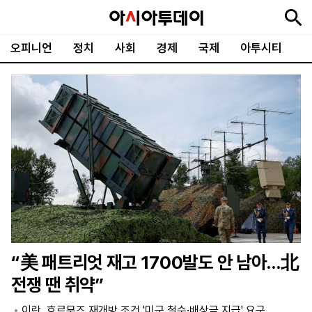
오피니언
정치
사회
경제
국제
아투시티
뉴
최
속
정
사
경
국
오
피
아
문
포
스
신
보
치
회
제
제
피
플
투
화
토
니
시
·
언
티
스
포
츠
ENGLISH
中
Tiếng
文
Việt
“美 패트리엇 재고 1700발도 안 남아…北
지
신
후
제
회
앱
전쟁 땐 취약”
면
문
원
보
사
설
보
구
하
24
소
치
이란, 호르무즈 재개방 조건 '미군 철수·배상금 지급' 요구
기
독
기
시
개