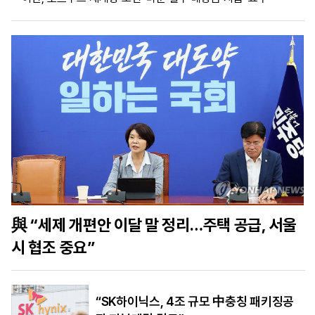
마
운
대
켓
세
학
파
동
워
문
골
프
與 “세제 개편안 이달 말 정리…주택 공급, 서울
시 협조 중요”
“SK하이닉스, 4조 규모 中충칭 패키징공