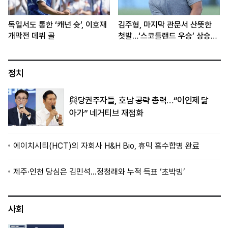
독일서도 통한 ‘캐넌 슛’, 이호재
김주형, 마지막 관문서 산뜻한
개막전 데뷔 골
첫발…‘스코틀랜드 우승’ 상승세
이어간다
정치
與당권주자들, 호남 공략 총력…“이인제 닮
아가” 네거티브 재점화
에이치시티(HCT)의 자회사 H&H Bio, 휴믹 흡수합병 완료
제주·인천 당심은 김민석…정청래와 누적 득표 ‘초박빙’
사회