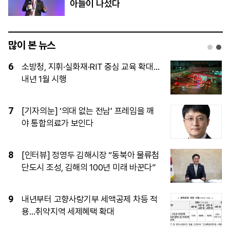
아들이 나섰다
많이 본 뉴스
1
“SK하이닉스, 中 충칭 후공정 공장 지분
매각 검토”…국내엔 54조 투자
2
[단독]‘사관학교 통합’과 쿠데타 억제, 데
이터가 말하는 진실과 과제
3
이란은 호르무즈 조건 높이고, 美는 전쟁
‘출구’ 찾고…마군 탄약 고갈이 확전 제동
4
바이든 암 뼈 전이…헌터 “지켜보기 정말
슬퍼”...부친 사면엔 “모두에 안 좋아”