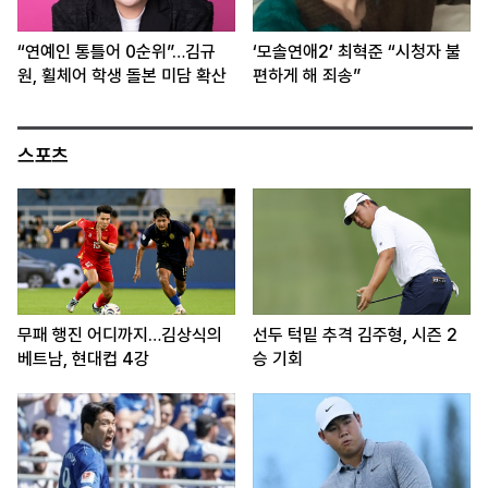
“연예인 통틀어 0순위”…김규
‘모솔연애2’ 최혁준 “시청자 불
원, 휠체어 학생 돌본 미담 확산
편하게 해 죄송”
스포츠
무패 행진 어디까지…김상식의
선두 턱밑 추격 김주형, 시즌 2
베트남, 현대컵 4강
승 기회