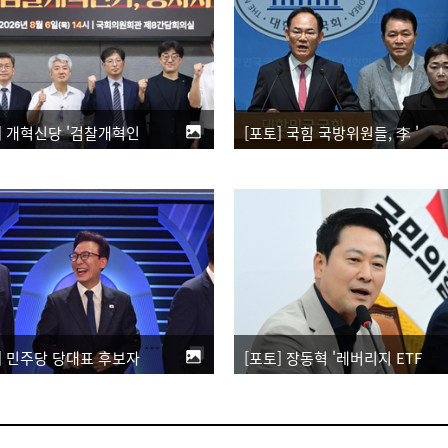
[포토] 개혁신당 '검찰개혁인가, 형사사법의 붕괴인가 토론회'
[포토] 국힘 국방위원들, 李 '육사 쿠데타' 발언 관련 기자회견
[포토] 민주당 당대표 후보자 제2차 TV토론회
[포토] 장동혁 '레버리지 ETF 출시, 로비 탓 의심…특검해야'