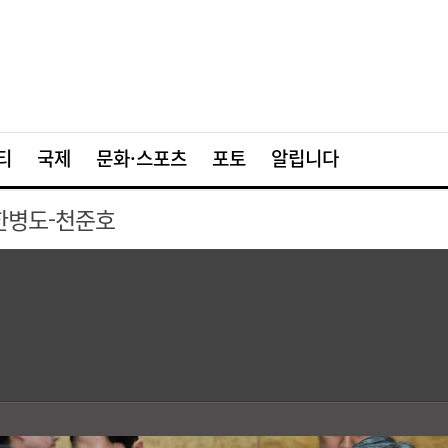
티
국제
문화·스포츠
포토
알립니다
 한병도-천준호