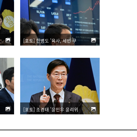
[포토] 한병도 '육사, 세번 쿠데타 책임 안져...국군사관학교 창설은 시대흐름'
[포토] 조경태 '윤민우 윤리위원장 즉각 사퇴하고 한동훈 제명 철회해야'