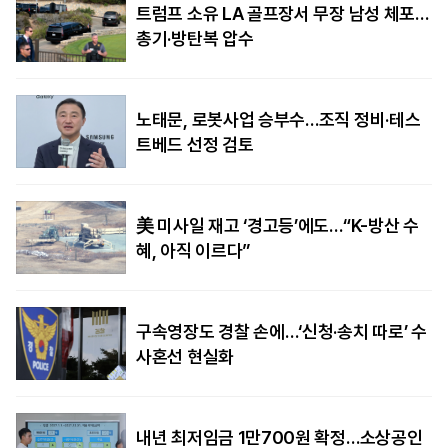
트럼프 소유 LA 골프장서 무장 남성 체포…
총기·방탄복 압수
노태문, 로봇사업 승부수…조직 정비·테스
트베드 선정 검토
美 미사일 재고 ‘경고등’에도…“K-방산 수
혜, 아직 이르다”
구속영장도 경찰 손에…‘신청·송치 따로’ 수
사혼선 현실화
내년 최저임금 1만700원 확정…소상공인