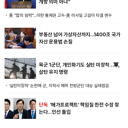
개방 의미 아냐”
美 "합의 임박"…이란 통제권 고수·美 미사일 고갈이 타결 변수
부동산 넘어 가상자산까지…1400조 국가
자산 운용법 손질
육군 1군단, 개인화기도 실탄 미장착…軍,
삽탄 유지 명령
‘실탄미장착’ 논란에 군, 지작사 예하 전방군단 대상 실태점검
단독
‘메가프로젝트’ 책임질 한전 수장 찾
는다…인선 돌입