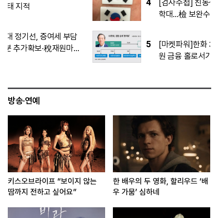
4
[검사수첩] 친동생 죽음 뒤 감춰진 수년간
학대…檢 보완수사가 찾아낸 ‘5000쪽 일
기’
5
[마켓파워]한화 3세 독립경영 시동…김동
원 금융 홀로서기 시나리오는
방송·연예
키스오브라이프 “보이지 않는
한 배우의 두 영화, 할리우드 ‘배
땀까지 전하고 싶어요”
우 가뭄’ 심하네