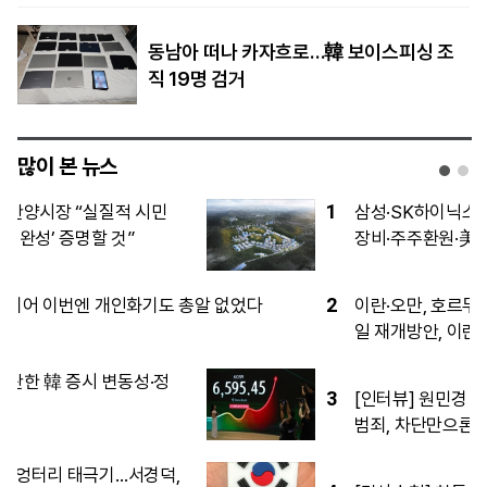
동남아 떠나 카자흐로…韓 보이스피싱 조
직 19명 검거
많이 본 뉴스
1
삼성·SK하이닉스, 美 규제 위험 분산…中
장비·주주환원·美 상장 ‘3중 카드’
2
이란·오만, 호르무즈 항로 좌표 합의…60
일 재개방안, 이란 통제권 문턱 넘을까
3
[인터뷰] 원민경 성평등부 장관 “디지털성
범죄, 차단만으론 부족…컨트롤타워로 뿌
리 뽑을 것”