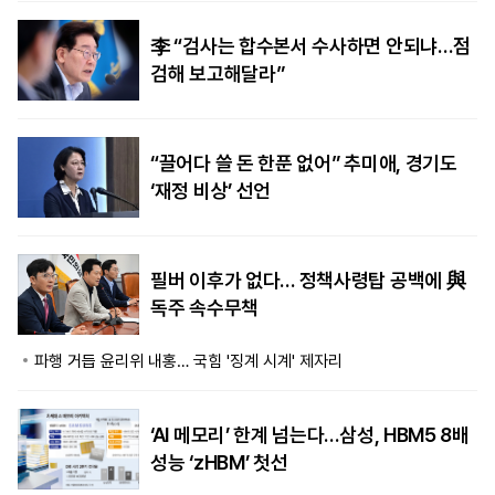
李 “검사는 합수본서 수사하면 안되냐…점
검해 보고해달라”
“끌어다 쓸 돈 한푼 없어” 추미애, 경기도
‘재정 비상’ 선언
필버 이후가 없다… 정책사령탑 공백에 與
독주 속수무책
파행 거듭 윤리위 내홍… 국힘 '징계 시계' 제자리
‘AI 메모리’ 한계 넘는다…삼성, HBM5 8배
성능 ‘zHBM’ 첫선