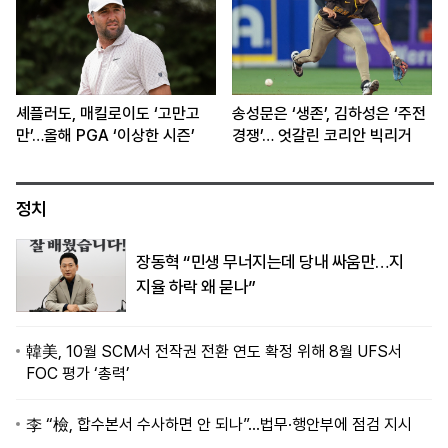
셰플러도, 매킬로이도 ‘고만고
송성문은 ‘생존’, 김하성은 ‘주전
만’…올해 PGA ‘이상한 시즌’
경쟁’… 엇갈린 코리안 빅리거
정치
장동혁 “민생 무너지는데 당내 싸움만…지
지율 하락 왜 묻나”
韓美, 10월 SCM서 전작권 전환 연도 확정 위해 8월 UFS서
FOC 평가 ‘총력’
李 “檢, 합수본서 수사하면 안 되나”…법무·행안부에 점검 지시