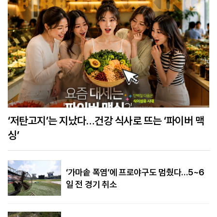
‘저탄고지’는 지났다…건강 식사로 뜨는 ‘파이버 맥
싱’
‘가마솥 폭염’에 프로야구도 멈췄다…5~6
일 전 경기 취소