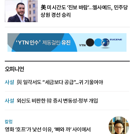
美 미시간도 ‘진보 바람’…엘사예드, 민주당
상원 경선 승리
오피니언
사설
與 일각서도 “세금보다 공급”…귀 기울여야
사설
외신도 비판한 韓 증시 변동성·정부 개입
칼럼
영화 ‘호프’가 낯선 이유, ‘빠와 까’ 사이에서