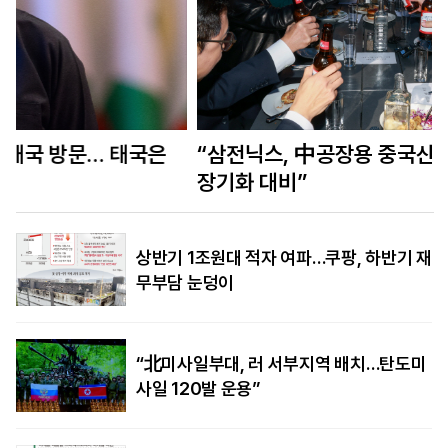
“삼전닉스, 中공장용 중국산장비 시험…美규제
장기화 대비”
상반기 1조원대 적자 여파…쿠팡, 하반기 재
무부담 눈덩이
“北미사일부대, 러 서부지역 배치…탄도미
사일 120발 운용”