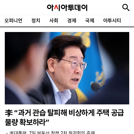
오피니언
정치
사회
경제
국제
아투시티
뉴
최
속
정
사
경
국
오
피
아
문
포
스
신
보
치
회
제
제
피
플
투
화
토
니
시
·
언
티
스
포
츠
ENGLISH
中
Tiếng
文
Việt
李 “과거 관습 탈피해 비상하게 주택 공급
지
신
후
제
회
앱
물량 확보하라”
면
문
원
보
사
설
보
구
하
24
소
치
李대통령, 7일 부동산 정책 2차 점검회의 주재
기
독
기
시
개