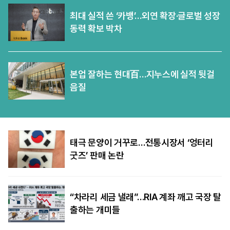
최대 실적 쓴 ‘카뱅’…외연 확장·글로벌 성장
동력 확보 박차
본업 잘하는 현대百…지누스에 실적 뒷걸
음질
태극 문양이 거꾸로…전통시장서 ‘엉터리
굿즈’ 판매 논란
“차라리 세금 낼래”…RIA 계좌 깨고 국장 탈
출하는 개미들