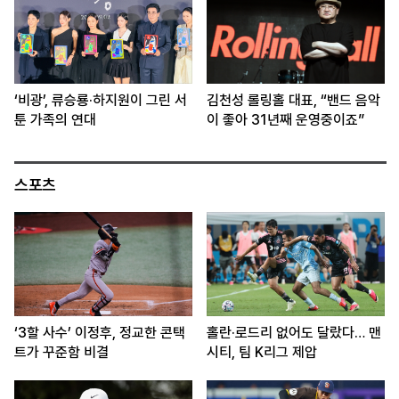
‘비광’, 류승룡·하지원이 그린 서
김천성 롤링홀 대표, “밴드 음악
툰 가족의 연대
이 좋아 31년째 운영중이죠”
스포츠
‘3할 사수’ 이정후, 정교한 콘택
홀란·로드리 없어도 달랐다… 맨
트가 꾸준함 비결
시티, 팀 K리그 제압