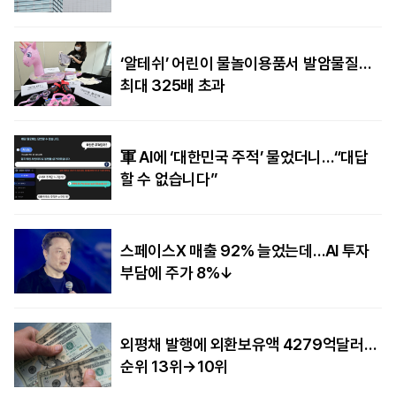
‘알테쉬’ 어린이 물놀이용품서 발암물질…
최대 325배 초과
軍 AI에 ‘대한민국 주적’ 물었더니…“대답
할 수 없습니다”
스페이스X 매출 92% 늘었는데…AI 투자
부담에 주가 8%↓
외평채 발행에 외환보유액 4279억달러…
순위 13위→10위