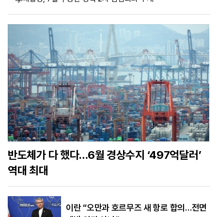
마
운
대
켓
세
학
파
동
워
문
골
프
반도체가 다 했다…6월 경상수지 ‘497억달러’
역대 최대
이란 “오만과 호르무즈 새 항로 합의…전면