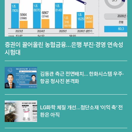
증권이 끌어올린 농협금융…은행 부진·경영 연속성
시험대
김동관 측근 전면배치… 한화시스템 우주·
항공 청사진 본격화
LG화학 체질 개선…첨단소재 ‘이익 축’ 전
환은 아직