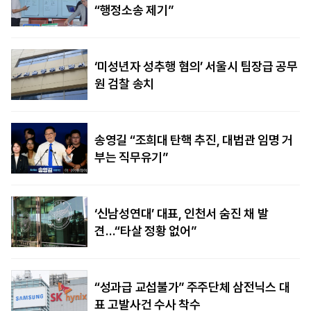
“행정소송 제기”
‘미성년자 성추행 혐의’ 서울시 팀장급 공무
원 검찰 송치
송영길 “조희대 탄핵 추진, 대법관 임명 거
부는 직무유기”
‘신남성연대’ 대표, 인천서 숨진 채 발
견…“타살 정황 없어”
“성과급 교섭불가” 주주단체 삼전닉스 대
표 고발사건 수사 착수