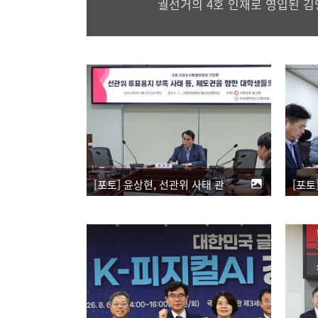
궐선거의 4호 인재로 영입된 김
[포토] 윤상현, 선관위 사태 관련 대학생 간담회