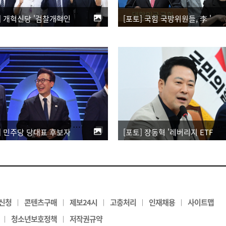
[포토] 개혁신당 '검찰개혁인가, 형사사법의 붕괴인가 토론회'
[포토] 국힘 국방위원들, 李 '육사 쿠데타' 발언 관련 기자회견
[포토] 민주당 당대표 후보자 제2차 TV토론회
[포토] 장동혁 '레버리지 ETF 출시, 로비 탓 의심…특검해야'
신청
콘텐츠구매
제보24시
고충처리
인재채용
사이트맵
|
|
|
|
|
청소년보호정책
저작권규약
|
|