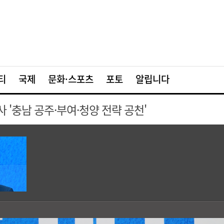
티
국제
문화·스포츠
포토
알립니다
사 '충남 공주·부여·청양 전략 공천'