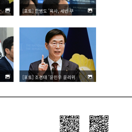
[포토] 한병도 '육사, 세번 쿠데타 책임 안져...국군사관학교 창설은 시대흐름'
[포토] 조경태 '윤민우 윤리위원장 즉각 사퇴하고 한동훈 제명 철회해야'