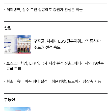
케이뱅크, 삼수 도전 성공에도 증권가 관심은 싸늘
산업
구자균, 차세대 ESS 진두지휘… ‘직류시대’
주도권 선점 속도
포스코퓨처엠, LFP 양극재 시장 본격 진출…배터리사와 19만톤
공급 합의
희소금속이 이끈 최대 실적… 최윤범號, 트로이카 성장축 시동
부동산