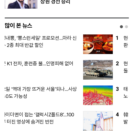
상원 경선 승리
많이 본 뉴스
1
현금 넘치는 삼성·SK하닉, 투자 이어 주주
환원 경쟁도 본격화
2
현대차 ‘디 올 뉴 아반떼’, 계약 첫날 1만대
돌파
3
태풍 ‘돌핀’에 LCC 긴장…휴가철 단거리
노선 영향은
4
韓 삼전닉스 라이벌 臺 TSMC 생산량 폭
발 전망