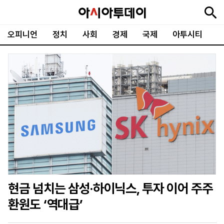
오피니언
정치
사회
경제
국제
아투시티
뉴
최
속
정
사
경
국
오
피
아
문
포
스
신
보
치
회
제
제
피
플
투
화
토
니
시
·
언
티
스
포
츠
ENGLISH
中
Tiếng
文
Việt
현금 넘치는 삼성·하이닉스, 투자 이어 주주
지
신
후
제
회
앱
환원도 ‘역대급’
면
문
원
보
사
설
보
구
하
24
소
치
기
독
기
시
개