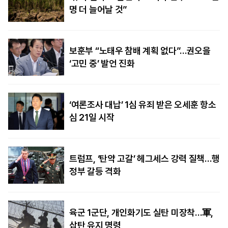
명 더 늘어날 것”
보훈부 “노태우 참배 계획 없다”…권오을
‘고민 중’ 발언 진화
‘여론조사 대납’ 1심 유죄 받은 오세훈 항소
심 21일 시작
트럼프, ‘탄약 고갈’ 헤그세스 강력 질책…행
정부 갈등 격화
육군 1군단, 개인화기도 실탄 미장착…軍,
삽탄 유지 명령