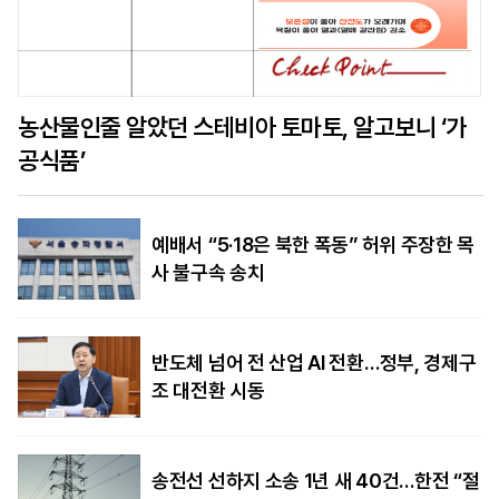
농산물인줄 알았던 스테비아 토마토, 알고보니 ‘가
공식품’
예배서 “5·18은 북한 폭동” 허위 주장한 목
사 불구속 송치
반도체 넘어 전 산업 AI 전환…정부, 경제구
조 대전환 시동
송전선 선하지 소송 1년 새 40건…한전 “절