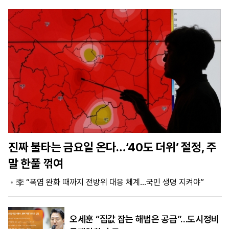
마
운
대
켓
세
학
파
동
워
문
골
프
진짜 불타는 금요일 온다…‘40도 더위’ 절정, 주
말 한풀 꺾여
李 “폭염 완화 때까지 전방위 대응 체계…국민 생명 지켜야”
오세훈 “집값 잡는 해법은 공급”…도시정비