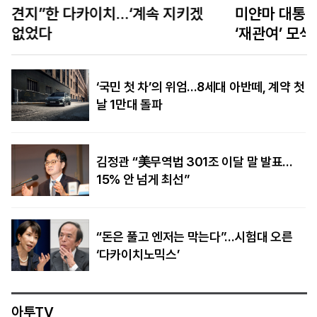
미얀마 대통령, 정통성 찾아 태국 방문… 태국은
‘재관여’ 모색
‘국민 첫 차’의 위엄…8세대 아반떼, 계약 첫
날 1만대 돌파
김정관 “美무역법 301조 이달 말 발표…
15% 안 넘게 최선”
“돈은 풀고 엔저는 막는다”…시험대 오른
‘다카이치노믹스’
아투TV