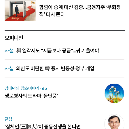
깜깜이 승계 대신 검증…금융지주 ‘부회장
직’ 다시 뜬다
오피니언
사설
與 일각서도 “세금보다 공급”…귀 기울여야
사설
외신도 비판한 韓 증시 변동성·정부 개입
김대년의 잡초이야기-95
생로병사의 드라마 ‘돌단풍’
칼럼
‘삼체인(三體人)’이 중동전쟁을 본다면