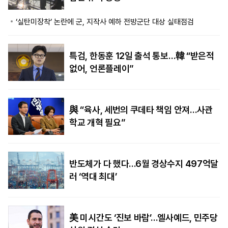
‘실탄미장착’ 논란에 군, 지작사 예하 전방군단 대상 실태점검
특검, 한동훈 12일 출석 통보…韓 “받은적
없어, 언론플레이”
與 “육사, 세번의 쿠데타 책임 안져…사관
학교 개혁 필요”
반도체가 다 했다…6월 경상수지 497억달
러 ‘역대 최대’
美 미시간도 ‘진보 바람’…엘사예드, 민주당