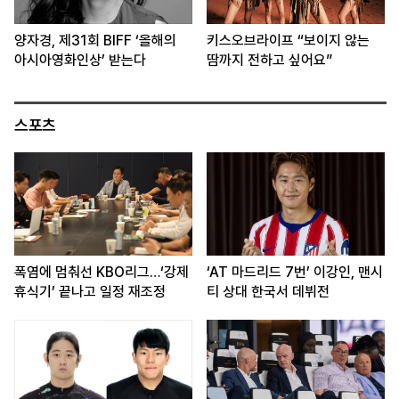
양자경, 제31회 BIFF ‘올해의
키스오브라이프 “보이지 않는
아시아영화인상’ 받는다
땀까지 전하고 싶어요”
스포츠
폭염에 멈춰선 KBO리그…‘강제
‘AT 마드리드 7번’ 이강인, 맨시
휴식기’ 끝나고 일정 재조정
티 상대 한국서 데뷔전