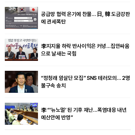
공급망 협력 온기에 찬물… 日, 韓 도금강판
에 관세폭탄
李지지율 하락 반사이익은 커녕…집안싸움
으로 날새는 국힘
“정청래 암살단 모집” SNS 테러모의… 2명
불구속 송치
李 “‘뉴노멀’ 된 기후 재난…폭염대응 내년
예산안에 반영”