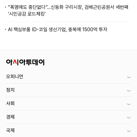
“폭염에도 중단없다”…신동화 구리시장, 검배근린공원서 세번째
‘시민공감 로드체킹’
AI 핵심부품 ID-코일 생산기업, 충북에 1500억 투자
오피니언
정치
사회
경제
국제