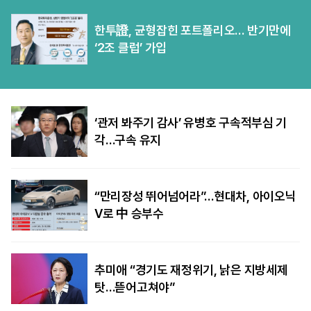
한투證, 균형잡힌 포트폴리오… 반기만에
‘2조 클럽’ 가입
‘관저 봐주기 감사’ 유병호 구속적부심 기
각…구속 유지
“만리장성 뛰어넘어라”…현대차, 아이오닉
V로 中 승부수
추미애 “경기도 재정위기, 낡은 지방세제
탓…뜯어고쳐야”