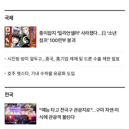
국제
종이잡지 ‘밀리언셀러’ 사라졌다…日 ‘소년
점프’ 100만부 붕괴
시진핑 방미 앞두고…중국, 美기업 제재 및 드론 수출 제한 발표
호주 젯스타, 기내 수하물 유료화 도입
전국
“예능 타고 전국구 관광지로”…구미 자연·미
식에 관광객 몰린다