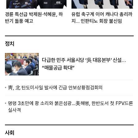
경륜 특선급 박제원·석혜윤, 하
유럽 축구계 이어 캐나다 총리까
반기 돌풍 예고
지… 인판티노 회장 불신임
정치
다급한 민주 서울시당 ‘吳 대응본부’ 신설…
“매물공급 확대”
靑, 北 탄도미사일 발사에 긴급 안보상황점검회의
명령 3초만에 쾅 소리와 붉은섬광…美해병, 한반도서 첫 FPV드론
실사격
사회