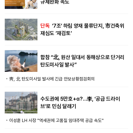
규제완화 속도
단독
‘7조’ 하림 양재 물류단지, 市건축위
재심도 ‘재검토’
합참 “北, 원산 일대서 동해상으로 단거리
탄도미사일 발사”
靑, 北 탄도미사일 발사에 긴급 안보상황점검회의
수도권에 5만호+α?…李, ‘공급 드라이
브’로 민심 달래기
이성훈 LH 사장 "역세권에 고품질 임대주택 공급 속도"