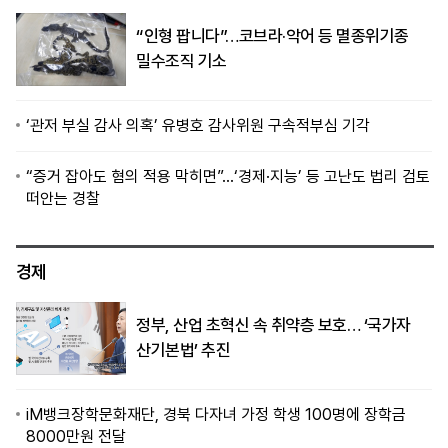
“인형 팝니다”…코브라·악어 등 멸종위기종
밀수조직 기소
‘관저 부실 감사 의혹’ 유병호 감사위원 구속적부심 기각
“증거 잡아도 혐의 적용 막히면”…‘경제·지능’ 등 고난도 법리 검토
떠안는 경찰
경제
정부, 산업 초혁신 속 취약층 보호… ‘국가자
산기본법’ 추진
iM뱅크장학문화재단, 경북 다자녀 가정 학생 100명에 장학금
8000만원 전달