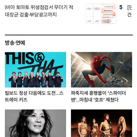
5
[단독] 하림 ‘7조’ 양재 물류단지, 서울시
건축위 재심도 ‘재검토’…교통·방재 등 보
완 요구
방송·연예
빌보드 정상 다음에도 도전…스
파죽지세 흥행몰이 ‘스파이더
트레이 키즈
맨’…마침내 ‘호프’ 제쳤다