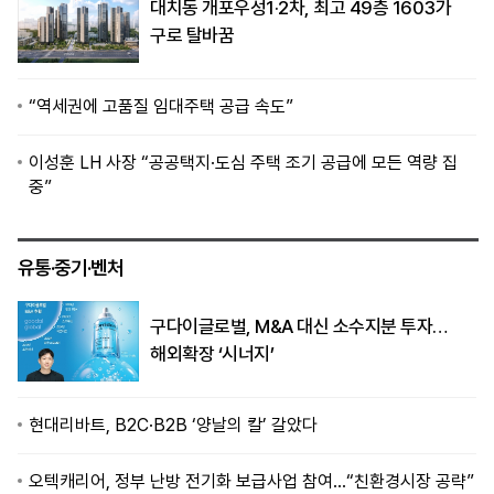
대치동 개포우성1·2차, 최고 49층 1603가
구로 탈바꿈
“역세권에 고품질 임대주택 공급 속도”
이성훈 LH 사장 “공공택지·도심 주택 조기 공급에 모든 역량 집
중”
유통·중기·벤처
구다이글로벌, M&A 대신 소수지분 투자…
해외확장 ‘시너지’
현대리바트, B2C·B2B ‘양날의 칼’ 갈았다
오텍캐리어, 정부 난방 전기화 보급사업 참여…“친환경시장 공략”