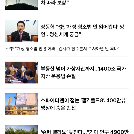
차 따라 보상”
장동혁 “李, ‘개정 형소법 안 읽어봤다’ 망
언…정신세계 궁금”
李 "개정 형소법 안 읽어봐…검사가 합수본서 수사하면 안 되나"
부동산 넘어 가상자산까지…1400조 국가
자산 운용법 손질
스파이더맨이 접는 ‘갤Z 폴드8’…100만뷰
영상에 숨은 반전
‘슈퍼 엘리뇨’ 덮친다…“기아 인구 4900만