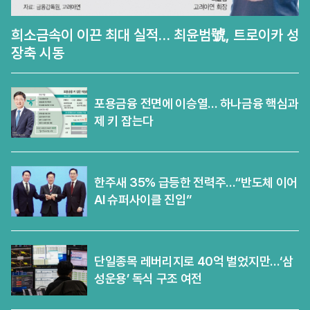
희소금속이 이끈 최대 실적… 최윤범號, 트로이카 성
장축 시동
포용금융 전면에 이승열… 하나금융 핵심과
제 키 잡는다
한주새 35% 급등한 전력주…“반도체 이어
AI 슈퍼사이클 진입”
단일종목 레버리지로 40억 벌었지만…‘삼
성운용’ 독식 구조 여전