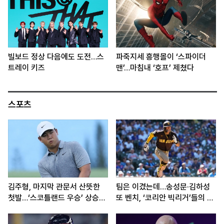
빌보드 정상 다음에도 도전…스
파죽지세 흥행몰이 ‘스파이더
트레이 키즈
맨’…마침내 ‘호프’ 제쳤다
스포츠
김주형, 마지막 관문서 산뜻한
팀은 이겼는데…송성문·김하성
첫발…‘스코틀랜드 우승’ 상승세
또 벤치, ‘코리안 빅리거’들의 고
이어간다
민