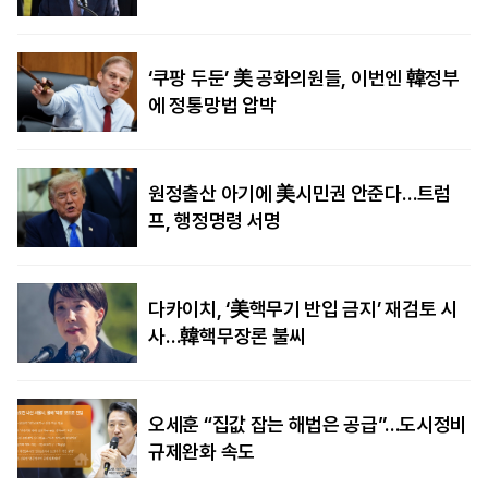
‘쿠팡 두둔’ 美 공화의원들, 이번엔 韓정부
에 정통망법 압박
원정출산 아기에 美시민권 안준다…트럼
프, 행정명령 서명
다카이치, ‘美핵무기 반입 금지’ 재검토 시
사…韓핵무장론 불씨
오세훈 “집값 잡는 해법은 공급”…도시정비
규제완화 속도