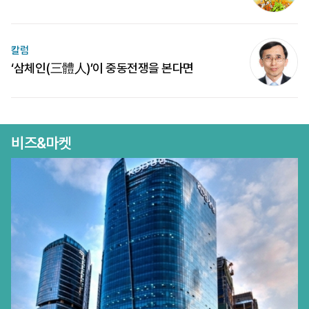
칼럼
‘삼체인(三體人)’이 중동전쟁을 본다면
비즈&마켓