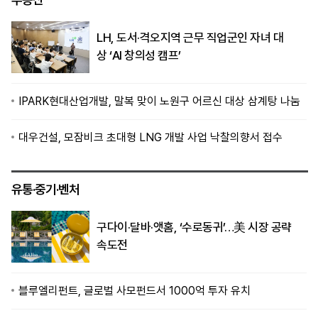
LH, 도서·격오지역 근무 직업군인 자녀 대
상 ‘AI 창의성 캠프’
IPARK현대산업개발, 말복 맞이 노원구 어르신 대상 삼계탕 나눔
대우건설, 모잠비크 초대형 LNG 개발 사업 낙찰의향서 접수
유통·중기·벤처
구다이·달바·앳홈, ‘수로동귀’…美 시장 공략
속도전
블루엘리펀트, 글로벌 사모펀드서 1000억 투자 유치