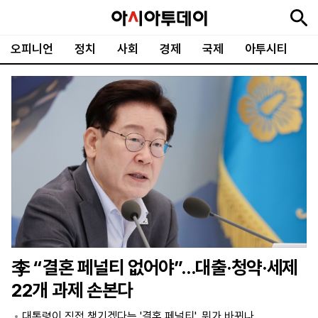
오피니언
정치
사회
경제
국제
아투시티
뉴
최
속
정
사
경
국
오
피
아
문
포
스
신
보
치
회
제
제
피
플
투
화
토
니
시
·
언
티
스
포
츠
ENGLISH
中
Tiếng
文
Việt
李 “결혼 페널티 없어야”…대출·청약·세제
지
신
후
제
회
앱
22개 과제 손본다
면
문
원
보
사
설
보
구
하
24
소
치
대통령이 직접 챙기겠다는 '결혼 페널티', 뭐가 바뀌나
기
독
기
시
개