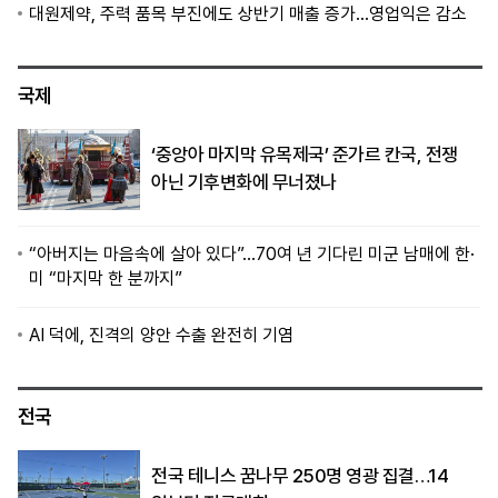
대원제약, 주력 품목 부진에도 상반기 매출 증가…영업익은 감소
국제
‘중앙아 마지막 유목제국’ 준가르 칸국, 전쟁
아닌 기후변화에 무너졌나
“아버지는 마음속에 살아 있다”…70여 년 기다린 미군 남매에 한·
미 “마지막 한 분까지”
AI 덕에, 진격의 양안 수출 완전히 기염
전국
전국 테니스 꿈나무 250명 영광 집결…14