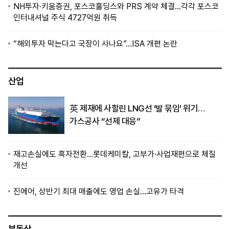
NH투자·키움증권, 포스코홀딩스와 PRS 계약 체결…각각 포스코
인터내셔널 주식 4727억원 취득
“해외투자 막는다고 국장이 사나요”…ISA 개편 논란
산업
英 제재에 사할린 LNG선 ‘발 묶임’ 위기…
가스공사 “선제 대응”
재고손실에도 흑자전환…롯데케미칼, 고부가·사업재편으로 체질
개선
진에어, 상반기 최대 매출에도 영업 손실…고유가 타격
부동산