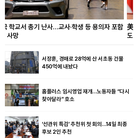
함
美정보당국 “푸틴, 수년 내 나토 회원국 공격할 수
도…결속력 시험”
서장훈, 경매로 28억에 산 서초동 건물
450억에 내놨다
홈플러스 임시영업 재개…노동자들 “다시
찾아달라” 호소
‘선관위 특검’ 추천위 첫 회의…14일 최종
후보 2인 추천