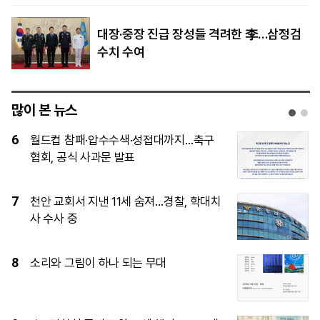
대장·중장 진급 장성들 격려한 李…삼정검
수치 수여
많이 본 뉴스
1
이임생, 홍명보 발탁 독박 의혹에 정면 반
박…“정몽규 지시대로 했을뿐”
2
“결혼 망설이는 일 없어야”…李, ‘결혼 페
널티’ 22개 과제 점검 지시
3
이재명 대통령이 직접 챙기는 ‘결혼 페널
티’, 뭐가 바뀌나