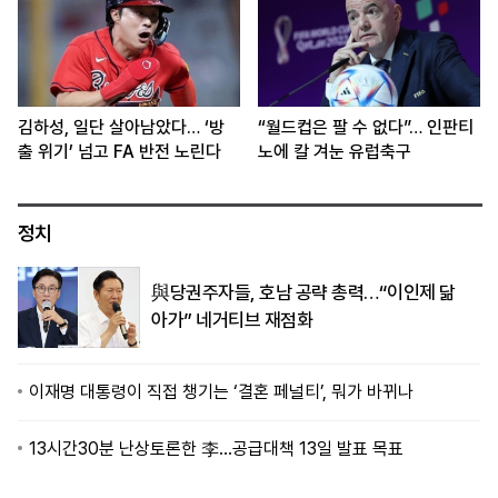
김하성, 일단 살아남았다… ‘방
“월드컵은 팔 수 없다”… 인판티
출 위기’ 넘고 FA 반전 노린다
노에 칼 겨눈 유럽축구
정치
與당권주자들, 호남 공략 총력…“이인제 닮
아가” 네거티브 재점화
이재명 대통령이 직접 챙기는 ‘결혼 페널티’, 뭐가 바뀌나
13시간30분 난상토론한 李…공급대책 13일 발표 목표