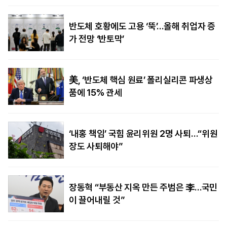
반도체 호황에도 고용 ‘뚝’…올해 취업자 증
가 전망 ‘반토막’
美, ‘반도체 핵심 원료’ 폴리실리콘 파생상
품에 15% 관세
‘내홍 책임’ 국힘 윤리위원 2명 사퇴…“위원
장도 사퇴해야”
장동혁 “부동산 지옥 만든 주범은 李…국민
이 끌어내릴 것”