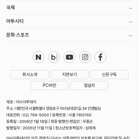
국제
아투시티
문화·스포츠
회사소개
지면보기
신문구독
PC버전
앱설치
제호 : 아시아투데이
주소 : 대한민국 서울특별시 영등포구 의사당대로1길 34 인영빌딩
대표전화 : 02) 769-5000 | 등록번호 : 서울 아00160
등록일 : 2006년 1월 18일 | 회장·발행인·편집인 : 우종순
발행일자 : 2005년 11월 11일 | 청소년보호책임자 : 성희제
아시아투데이의 모든 콘텐츠(기사)는 저작권법의 보호를 받으며, 무단전재 및 수집,