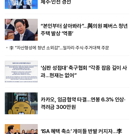
제주·인천 경선
“본인부터 살아봐라”…與의원 폐버스 청년
주택 발상 ‘역풍’
李 "자산형성에 청년 소외감"…일자리·주식·주거대책 주문
‘심판 성접대’ 축구협회 “각종 잡음 깊이 사
과…현재는 없어”
카카오, 임금협약 타결…연봉 6.3% 인상·
격려금 300만원
‘ISA 혜택 축소’ 개미들 반발 커지자…李