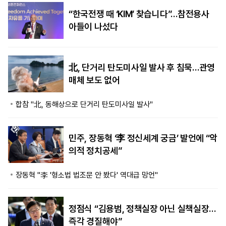
“한국전쟁 때 ‘KIM’ 찾습니다”…참전용사
아들이 나섰다
北, 단거리 탄도미사일 발사 후 침묵…관영
매체 보도 없어
합참 "北, 동해상으로 단거리 탄도미사일 발사"
민주, 장동혁 ‘李 정신세계 궁금’ 발언에 “악
의적 정치공세”
장동혁 "李 '형소법 법조문 안 봤다' 역대급 망언"
정점식 “김용범, 정책실장 아닌 실책실장…
즉각 경질해야”