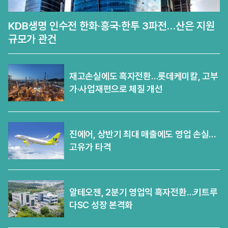
KDB생명 인수전 한화·흥국·한투 3파전…산은 지원
규모가 관건
재고손실에도 흑자전환…롯데케미칼, 고부
가·사업재편으로 체질 개선
진에어, 상반기 최대 매출에도 영업 손실…
고유가 타격
알테오젠, 2분기 영업익 흑자전환…키트루
다SC 성장 본격화