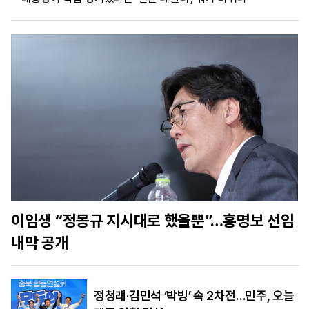
마
운
대
켓
세
학
파
동
워
문
골
프
이임생 “정몽규 지시대로 했을뿐”…홍명보 선임
내막 공개
정청래·김민석 ‘박빙’ 속 2차전…민주, 오늘