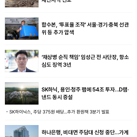
합수본, ‘투표율 조작’ 서울·경기·충북 선관
위 등 추가 압색
‘채상병 순직 책임’ 임성근 전 사단장, 항소
심도 징역 3년
SK하닉, 용인·청주 팹에 54조 투자…D램·
낸드 동시 증설
SK하이닉스, 주당 375원 배당…추가 환원책 3분기 발표
하나은행, 비대면 주담대 신청 중단…가계