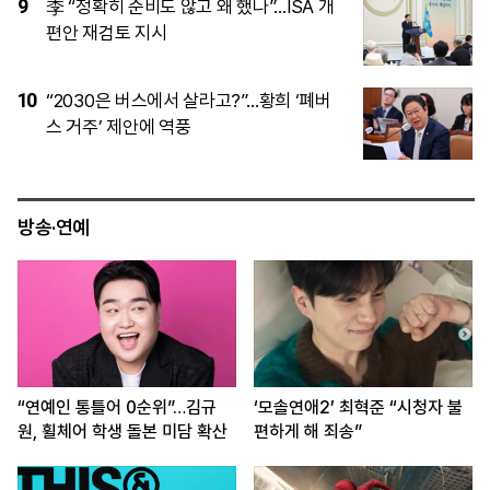
4
검찰개혁 뽐내는 정청래 vs 당정협력 내
세운 김민석…오늘 민주 전대 2라운드
5
“아버지는 마음속에 살아 있다”…70여 년
기다린 미군 남매에 한·미 “마지막 한 분까
지”
방송·연예
“연예인 통틀어 0순위”…김규
‘모솔연애2’ 최혁준 “시청자 불
원, 휠체어 학생 돌본 미담 확산
편하게 해 죄송”