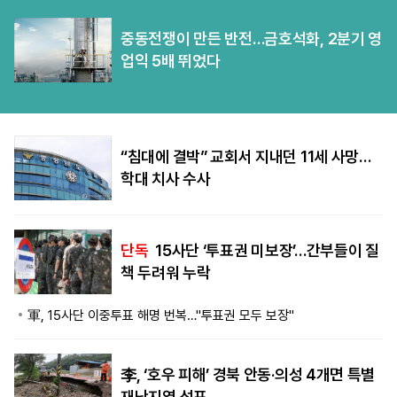
중동전쟁이 만든 반전…금호석화, 2분기 영
업익 5배 뛰었다
“침대에 결박” 교회서 지내던 11세 사망…
학대 치사 수사
단독
15사단 ‘투표권 미보장’…간부들이 질
책 두려워 누락
軍, 15사단 이중투표 해명 번복…"투표권 모두 보장"
李, ‘호우 피해’ 경북 안동·의성 4개면 특별
재난지역 선포