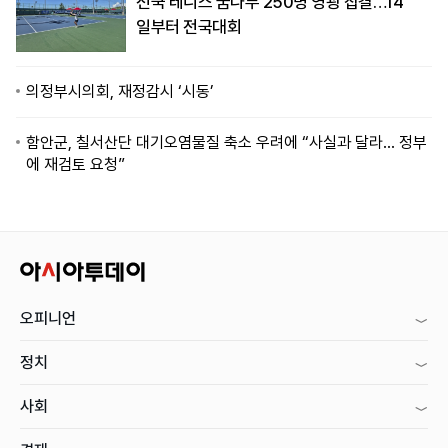
전국 테니스 꿈나무 250명 영광 집결…14
일부터 전국대회
의정부시의회, 재정감시 ‘시동’
함안군, 칠서산단 대기오염물질 축소 우려에 “사실과 달라… 정부
에 재검토 요청”
오피니언
정치
사회