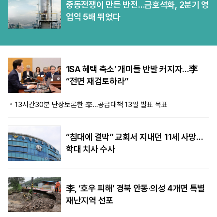
중동전쟁이 만든 반전…금호석화, 2분기 영
업익 5배 뛰었다
‘ISA 혜택 축소’ 개미들 반발 커지자…李
“전면 재검토하라”
13시간30분 난상토론한 李…공급대책 13일 발표 목표
“침대에 결박” 교회서 지내던 11세 사망…
학대 치사 수사
李, ‘호우 피해’ 경북 안동·의성 4개면 특별
재난지역 선포