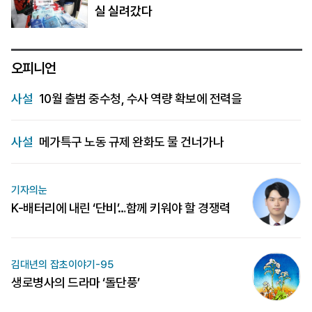
실 실려갔다
오피니언
사설
10월 출범 중수청, 수사 역량 확보에 전력을
사설
메가특구 노동 규제 완화도 물 건너가나
기자의눈
K-배터리에 내린 ‘단비’…함께 키워야 할 경쟁력
김대년의 잡초이야기-95
생로병사의 드라마 ‘돌단풍’