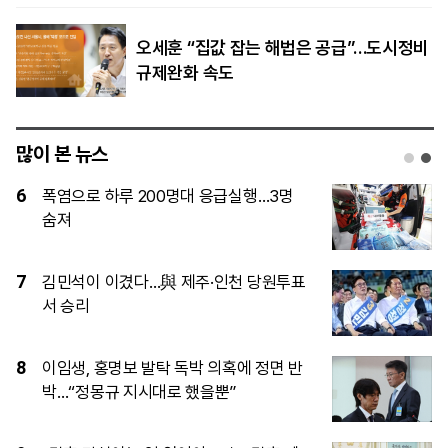
오세훈 “집값 잡는 해법은 공급”…도시정비
규제완화 속도
많이 본 뉴스
1
[속보] 김민석, 與전당대회 제주·인천 당
원투표서 승리
2
제주·인천 당심은 김민석…정청래와 누적
득표 ‘초박빙’
3
[공연 어땠어?] 에스파, 3만 5000명과 연
‘컴플렉시티’