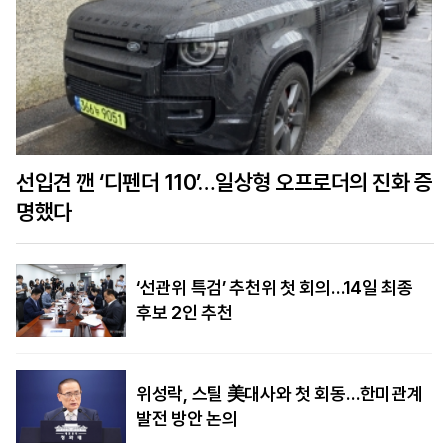
선입견 깬 ‘디펜더 110’…일상형 오프로더의 진화 증
명했다
‘선관위 특검’ 추천위 첫 회의…14일 최종
후보 2인 추천
위성락, 스틸 美대사와 첫 회동…한미관계
발전 방안 논의