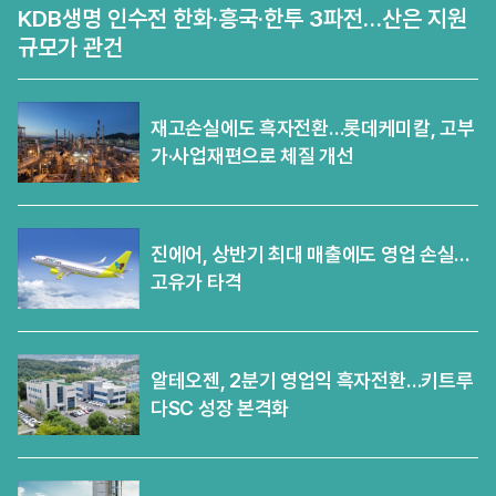
KDB생명 인수전 한화·흥국·한투 3파전…산은 지원
규모가 관건
재고손실에도 흑자전환…롯데케미칼, 고부
가·사업재편으로 체질 개선
진에어, 상반기 최대 매출에도 영업 손실…
고유가 타격
알테오젠, 2분기 영업익 흑자전환…키트루
다SC 성장 본격화