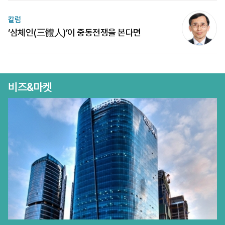
칼럼
‘삼체인(三體人)’이 중동전쟁을 본다면
비즈&마켓