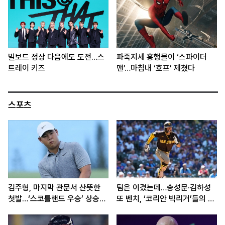
빌보드 정상 다음에도 도전…스
파죽지세 흥행몰이 ‘스파이더
트레이 키즈
맨’…마침내 ‘호프’ 제쳤다
스포츠
김주형, 마지막 관문서 산뜻한
팀은 이겼는데…송성문·김하성
첫발…‘스코틀랜드 우승’ 상승세
또 벤치, ‘코리안 빅리거’들의 고
이어간다
민