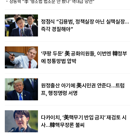
장동혁 "李 '형소법 법조문 안 봤다' 역대급 망언"
정점식 “김용범, 정책실장 아닌 실책실장…
즉각 경질해야”
‘쿠팡 두둔’ 美 공화의원들, 이번엔 韓정부
에 정통망법 압박
원정출산 아기에 美시민권 안준다…트럼
프, 행정명령 서명
다카이치, ‘美핵무기 반입 금지’ 재검토 시
사…韓핵무장론 불씨