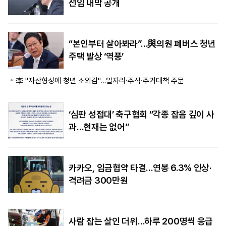
선임 내막 공개
“본인부터 살아봐라”…與의원 폐버스 청년
주택 발상 ‘역풍’
李 "자산형성에 청년 소외감"…일자리·주식·주거대책 주문
‘심판 성접대’ 축구협회 “각종 잡음 깊이 사
과…현재는 없어”
카카오, 임금협약 타결…연봉 6.3% 인상·
격려금 300만원
사람 잡는 살인 더위…하루 200명씩 응급