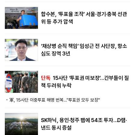
합수본, ‘투표율 조작’ 서울·경기·충북 선관
위 등 추가 압색
‘채상병 순직 책임’ 임성근 전 사단장, 항소
심도 징역 3년
단독
15사단 ‘투표권 미보장’…간부들이 질
책 두려워 누락
軍, 15사단 이중투표 해명 번복…"투표권 모두 보장"
SK하닉, 용인·청주 팹에 54조 투자…D램·
낸드 동시 증설