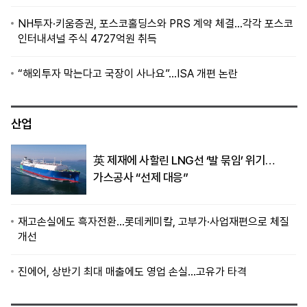
NH투자·키움증권, 포스코홀딩스와 PRS 계약 체결…각각 포스코
인터내셔널 주식 4727억원 취득
“해외투자 막는다고 국장이 사나요”…ISA 개편 논란
산업
英 제재에 사할린 LNG선 ‘발 묶임’ 위기…
가스공사 “선제 대응”
재고손실에도 흑자전환…롯데케미칼, 고부가·사업재편으로 체질
개선
진에어, 상반기 최대 매출에도 영업 손실…고유가 타격