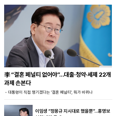
마
운
대
켓
세
학
파
동
워
문
골
프
李 “결혼 페널티 없어야”…대출·청약·세제 22개
과제 손본다
대통령이 직접 챙기겠다는 '결혼 페널티', 뭐가 바뀌나
이임생 “정몽규 지시대로 했을뿐”…홍명보