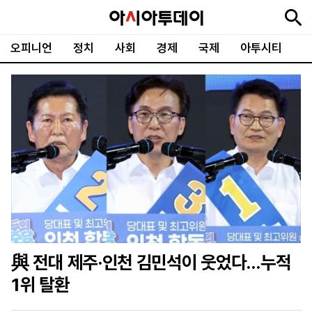
오피니언
정치
사회
경제
국제
아투시티
뉴
최
속
정
사
경
국
오
피
아
문
포
스
신
보
치
회
제
제
피
플
투
화
토
니
시
·
언
티
스
포
츠
ENGLISH
中
Tiếng
文
Việt
與 전대 제주·인천 김민석이 웃었다…누적
지
신
후
제
회
앱
1위 탈환
면
문
원
보
사
설
보
구
하
24
소
치
기
독
기
시
개