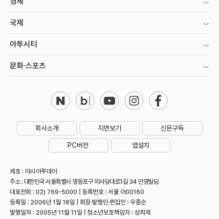
경제
국제
아투시티
문화·스포츠
회사소개
지면보기
신문구독
PC버전
앱설치
제호 : 아시아투데이
주소 : 대한민국 서울특별시 영등포구 의사당대로1길 34 인영빌딩
대표전화 : 02) 769-5000 | 등록번호 : 서울 아00160
등록일 : 2006년 1월 18일 | 회장·발행인·편집인 : 우종순
발행일자 : 2005년 11월 11일 | 청소년보호책임자 : 성희제