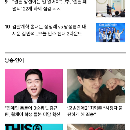
4
천안 교회서 지낸 11세 숨져…경찰, 학대치
사 수사 중
5
폭염 속 대전·당진 정전…1200여세대 ‘찜
통 불편’
방송·연예
“연예인 통틀어 0순위”…김규
‘모솔연애2’ 최혁준 “시청자 불
원, 휠체어 학생 돌본 미담 확산
편하게 해 죄송”