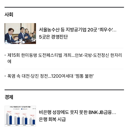
사회
서울농수산 등 지방공기업 20곳 ‘최우수’…
5곳은 경영진단
제15회 한미동맹 도전페스티벌 개최…안보·국방·도전정신 한자리
에
폭염 속 대전·당진 정전…1200여세대 ‘찜통 불편’
경제
비은행 성장에도 웃지 못한 BNK·JB금융…
은행 회복 시급