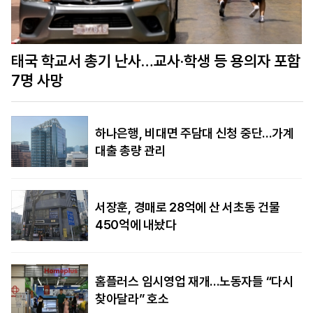
함
美정보당국 “푸틴, 수년 내 나토 회원국 공격할 수
도…결속력 시험”
하나은행, 비대면 주담대 신청 중단…가계
대출 총량 관리
서장훈, 경매로 28억에 산 서초동 건물
450억에 내놨다
홈플러스 임시영업 재개…노동자들 “다시
찾아달라” 호소