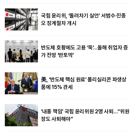
국힘 윤리위, ‘돌려차기 실언’ 서범수·진종
오 징계절차 개시
반도체 호황에도 고용 ‘뚝’…올해 취업자 증
가 전망 ‘반토막’
美, ‘반도체 핵심 원료’ 폴리실리콘 파생상
품에 15% 관세
‘내홍 책임’ 국힘 윤리위원 2명 사퇴…“위원
장도 사퇴해야”