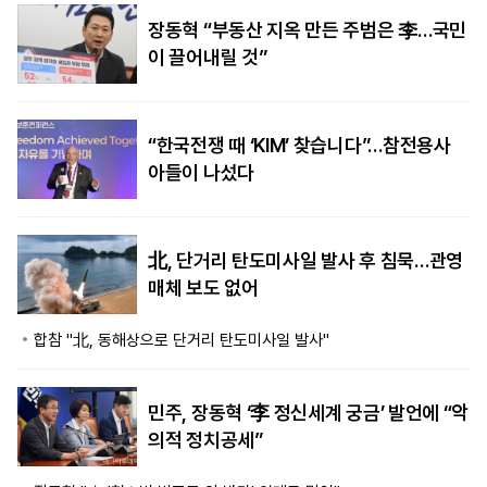
장동혁 “부동산 지옥 만든 주범은 李…국민
이 끌어내릴 것”
“한국전쟁 때 ‘KIM’ 찾습니다”…참전용사
아들이 나섰다
北, 단거리 탄도미사일 발사 후 침묵…관영
매체 보도 없어
합참 "北, 동해상으로 단거리 탄도미사일 발사"
민주, 장동혁 ‘李 정신세계 궁금’ 발언에 “악
의적 정치공세”