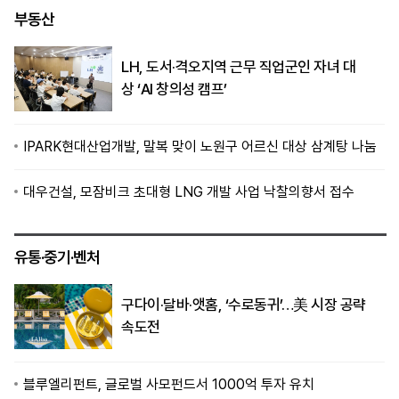
부동산
LH, 도서·격오지역 근무 직업군인 자녀 대
상 ‘AI 창의성 캠프’
IPARK현대산업개발, 말복 맞이 노원구 어르신 대상 삼계탕 나눔
대우건설, 모잠비크 초대형 LNG 개발 사업 낙찰의향서 접수
유통·중기·벤처
구다이·달바·앳홈, ‘수로동귀’…美 시장 공략
속도전
블루엘리펀트, 글로벌 사모펀드서 1000억 투자 유치