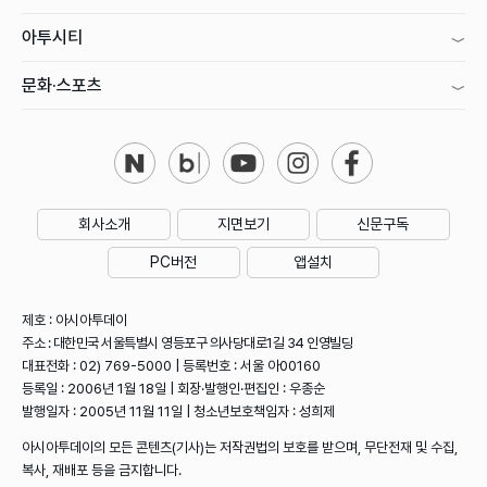
아투시티
문화·스포츠
회사소개
지면보기
신문구독
PC버전
앱설치
제호 : 아시아투데이
주소 : 대한민국 서울특별시 영등포구 의사당대로1길 34 인영빌딩
대표전화 : 02) 769-5000 | 등록번호 : 서울 아00160
등록일 : 2006년 1월 18일 | 회장·발행인·편집인 : 우종순
발행일자 : 2005년 11월 11일 | 청소년보호책임자 : 성희제
아시아투데이의 모든 콘텐츠(기사)는 저작권법의 보호를 받으며, 무단전재 및 수집,
복사, 재배포 등을 금지합니다.