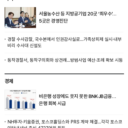
서울농수산 등 지방공기업 20곳 ‘최우수’…
5곳은 경영진단
경찰 수사감찰, 국수본에서 인권감사실로…가족상피제 실시·내부
비리 수사대 신설도
동작경찰서, 동작구의회와 상견례…방범사업 예산·조례 확보 시동
경제
비은행 성장에도 웃지 못한 BNK·JB금융…
은행 회복 시급
NH투자·키움증권, 포스코홀딩스와 PRS 계약 체결…각각 포스코