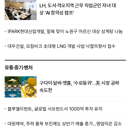
LH, 도서·격오지역 근무 직업군인 자녀 대
상 ‘AI 창의성 캠프’
IPARK현대산업개발, 말복 맞이 노원구 어르신 대상 삼계탕 나눔
대우건설, 모잠비크 초대형 LNG 개발 사업 낙찰의향서 접수
유통·중기·벤처
구다이·달바·앳홈, ‘수로동귀’…美 시장 공략
속도전
블루엘리펀트, 글로벌 사모펀드서 1000억 투자 유치
대원제약, 주력 품목 부진에도 상반기 매출 증가…영업익은 감소