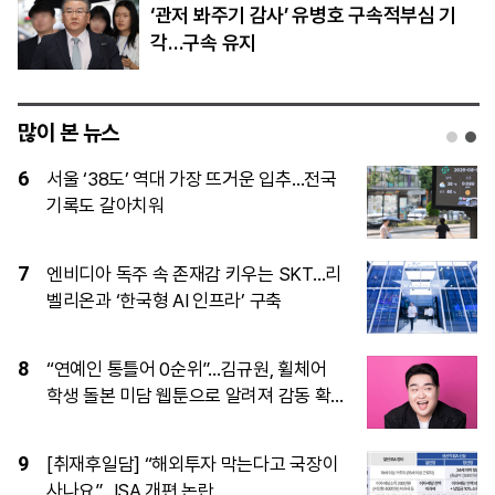
‘관저 봐주기 감사’ 유병호 구속적부심 기
각…구속 유지
많이 본 뉴스
1
서장훈 서초동 빌딩 450억 매물로…26년
만에 16배 시세차익 기대
2
[시승기] 디펜더 110이 증명한 ‘일상형 오
프로더’의 진화
3
“롯데 야구보러 헌혈했는데”…폭취에 대체
혜택 없어 비판일자 재지급 검토
4
[속보] 카카오, 2026년 임금협약 최종 타
결