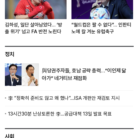
김하성, 일단 살아남았다… ‘방
“월드컵은 팔 수 없다”… 인판티
출 위기’ 넘고 FA 반전 노린다
노에 칼 겨눈 유럽축구
정치
與당권주자들, 호남 공략 총력…“이인제 닮
아가” 네거티브 재점화
李 “정확히 준비도 않고 왜 했나”…ISA 개편안 재검토 지시
13시간30분 난상토론한 李…공급대책 13일 발표 목표
사회