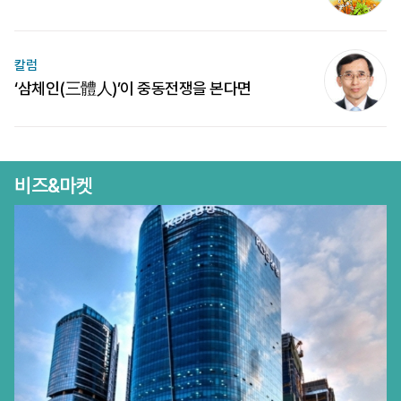
칼럼
‘삼체인(三體人)’이 중동전쟁을 본다면
비즈&마켓