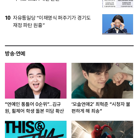
5
“2030은 버스에서 살라고?”…황희 ‘폐버
스 거주’ 제안에 역풍
방송·연예
“연예인 통틀어 0순위”…김규
‘모솔연애2’ 최혁준 “시청자 불
원, 휠체어 학생 돌본 미담 확산
편하게 해 죄송”