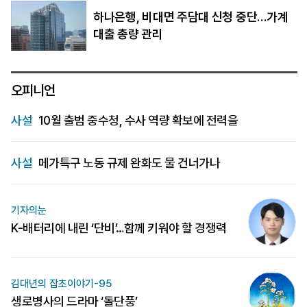
하나은행, 비대면 주담대 신청 중단…가계
대출 총량 관리
오피니언
사설
10월 출범 중수청, 수사 역량 확보에 전력을
사설
메가특구 노동 규제 완화도 물 건너가나
기자의눈
K-배터리에 내린 ‘단비’…함께 키워야 할 경쟁력
김대년의 잡초이야기-95
생로병사의 드라마 ‘돌단풍’