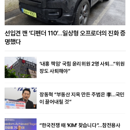
선입견 깬 ‘디펜더 110’…일상형 오프로더의 진화 증
명했다
‘내홍 책임’ 국힘 윤리위원 2명 사퇴…“위원
장도 사퇴해야”
장동혁 “부동산 지옥 만든 주범은 李…국민
이 끌어내릴 것”
“한국전쟁 때 ‘KIM’ 찾습니다”…참전용사