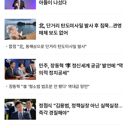
아들이 나섰다
北, 단거리 탄도미사일 발사 후 침묵…관영
매체 보도 없어
합참 "北, 동해상으로 단거리 탄도미사일 발사"
민주, 장동혁 ‘李 정신세계 궁금’ 발언에 “악
의적 정치공세”
장동혁 "李 '형소법 법조문 안 봤다' 역대급 망언"
정점식 “김용범, 정책실장 아닌 실책실장…
즉각 경질해야”