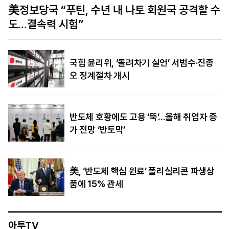
수
폭염 속 가뭄에 유럽 경제 위기…‘물류 대동맥’ 라
인강 수위 사상 최저
국힘 윤리위, ‘돌려차기 실언’ 서범수·진종
오 징계절차 개시
반도체 호황에도 고용 ‘뚝’…올해 취업자 증
가 전망 ‘반토막’
美, ‘반도체 핵심 원료’ 폴리실리콘 파생상
품에 15% 관세
아투TV