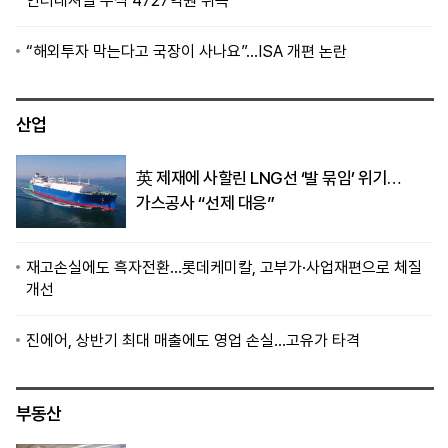
인터내셔널 주식 4727억원 취득
“해외투자 막는다고 국장이 사나요”…ISA 개편 논란
산업
英 제재에 사할린 LNG선 ‘발 묶임’ 위기…
가스공사 “선제 대응”
재고손실에도 흑자전환…롯데케미칼, 고부가·사업재편으로 체질
개선
진에어, 상반기 최대 매출에도 영업 손실…고유가 타격
부동산