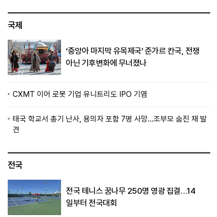
국제
‘중앙아 마지막 유목제국’ 준가르 칸국, 전쟁
아닌 기후변화에 무너졌나
CXMT 이어 로봇 기업 유니트리도 IPO 기염
태국 학교서 총기 난사, 용의자 포함 7명 사망…조부모 숨진 채 발
견
전국
전국 테니스 꿈나무 250명 영광 집결…14
일부터 전국대회