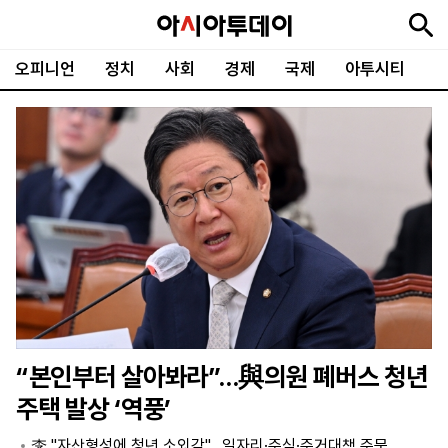
오피니언
정치
사회
경제
국제
아투시티
뉴
최
속
정
사
경
국
오
피
아
문
포
스
신
보
치
회
제
제
피
플
투
화
토
니
시
·
언
티
스
포
츠
ENGLISH
中
Tiếng
文
Việt
“본인부터 살아봐라”…與의원 폐버스 청년
지
신
후
제
회
앱
주택 발상 ‘역풍’
면
문
원
보
사
설
보
구
하
24
소
치
李 "자산형성에 청년 소외감"…일자리·주식·주거대책 주문
기
독
기
시
개