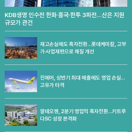
KDB생명 인수전 한화·흥국·한투 3파전…산은 지원
규모가 관건
재고손실에도 흑자전환…롯데케미칼, 고부
가·사업재편으로 체질 개선
진에어, 상반기 최대 매출에도 영업 손실…
고유가 타격
알테오젠, 2분기 영업익 흑자전환…키트루
다SC 성장 본격화