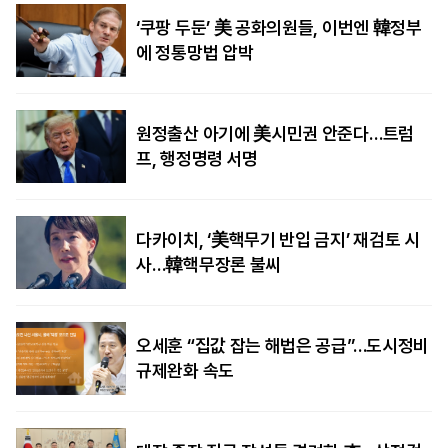
‘쿠팡 두둔’ 美 공화의원들, 이번엔 韓정부
에 정통망법 압박
원정출산 아기에 美시민권 안준다…트럼
프, 행정명령 서명
다카이치, ‘美핵무기 반입 금지’ 재검토 시
사…韓핵무장론 불씨
오세훈 “집값 잡는 해법은 공급”…도시정비
규제완화 속도