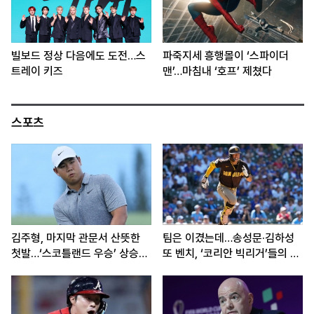
빌보드 정상 다음에도 도전…스
파죽지세 흥행몰이 ‘스파이더
트레이 키즈
맨’…마침내 ‘호프’ 제쳤다
스포츠
김주형, 마지막 관문서 산뜻한
팀은 이겼는데…송성문·김하성
첫발…‘스코틀랜드 우승’ 상승세
또 벤치, ‘코리안 빅리거’들의 고
이어간다
민