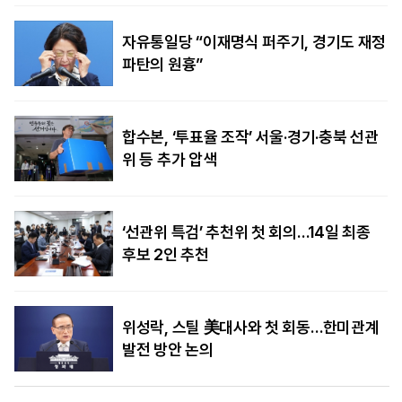
자유통일당 “이재명식 퍼주기, 경기도 재정
파탄의 원흉”
합수본, ‘투표율 조작’ 서울·경기·충북 선관
위 등 추가 압색
‘선관위 특검’ 추천위 첫 회의…14일 최종
후보 2인 추천
위성락, 스틸 美대사와 첫 회동…한미관계
발전 방안 논의