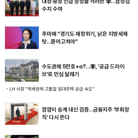
대장·중장 진급 장성들 격려한 李…삼정검
수치 수여
추미애 “경기도 재정위기, 낡은 지방세제
탓…뜯어고쳐야”
수도권에 5만호+α?…李, ‘공급 드라이
브’로 민심 달래기
LH 사장 "역세권에 고품질 임대주택 공급 속도"
깜깜이 승계 대신 검증…금융지주 ‘부회장
직’ 다시 뜬다