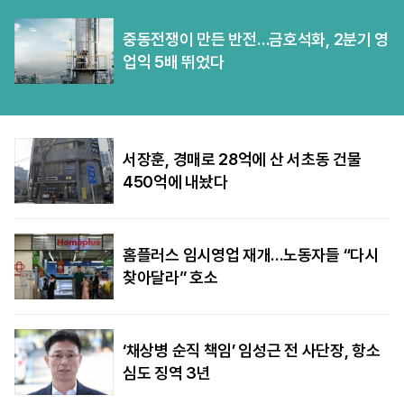
중동전쟁이 만든 반전…금호석화, 2분기 영
업익 5배 뛰었다
서장훈, 경매로 28억에 산 서초동 건물
450억에 내놨다
홈플러스 임시영업 재개…노동자들 “다시
찾아달라” 호소
‘채상병 순직 책임’ 임성근 전 사단장, 항소
심도 징역 3년