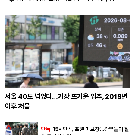
마
운
대
켓
세
학
파
동
워
문
골
프
서울 40도 넘었다…가장 뜨거운 입추, 2018년
이후 처음
단독
15사단 ‘투표권 미보장’…간부들이 질