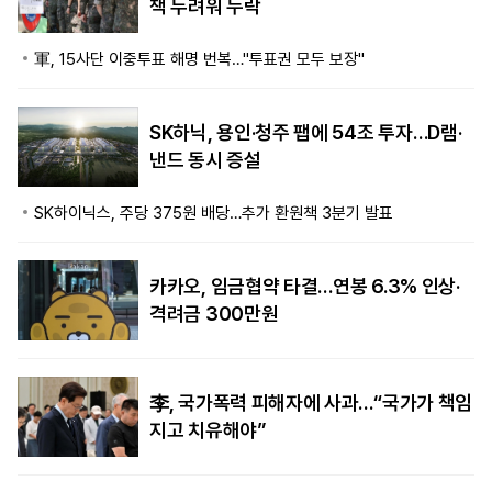
책 두려워 누락
軍, 15사단 이중투표 해명 번복…"투표권 모두 보장"
SK하닉, 용인·청주 팹에 54조 투자…D램·
낸드 동시 증설
SK하이닉스, 주당 375원 배당…추가 환원책 3분기 발표
카카오, 임금협약 타결…연봉 6.3% 인상·
격려금 300만원
李, 국가폭력 피해자에 사과…“국가가 책임
지고 치유해야”