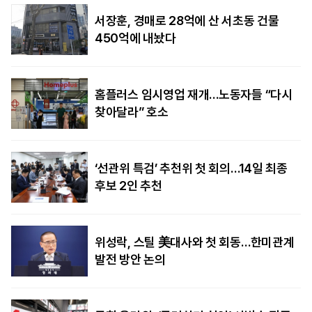
서장훈, 경매로 28억에 산 서초동 건물
450억에 내놨다
홈플러스 임시영업 재개…노동자들 “다시
찾아달라” 호소
‘선관위 특검’ 추천위 첫 회의…14일 최종
후보 2인 추천
위성락, 스틸 美대사와 첫 회동…한미관계
발전 방안 논의