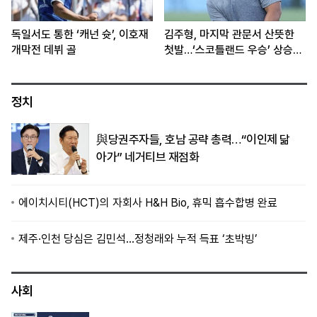
독일서도 통한 ‘캐넌 슛’, 이호재
김주형, 마지막 관문서 산뜻한
개막전 데뷔 골
첫발…‘스코틀랜드 우승’ 상승세
이어간다
정치
與당권주자들, 호남 공략 총력…“이인제 닮
아가” 네거티브 재점화
에이치시티(HCT)의 자회사 H&H Bio, 휴믹 흡수합병 완료
제주·인천 당심은 김민석…정청래와 누적 득표 ‘초박빙’
사회