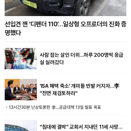
선입견 깬 ‘디펜더 110’…일상형 오프로더의 진화 증
명했다
사람 잡는 살인 더위…하루 200명씩 응급
실 실려갔다
‘ISA 혜택 축소’ 개미들 반발 커지자…李
“전면 재검토하라”
13시간30분 난상토론한 李…공급대책 13일 발표 목표
“침대에 결박” 교회서 지내던 11세 사망…