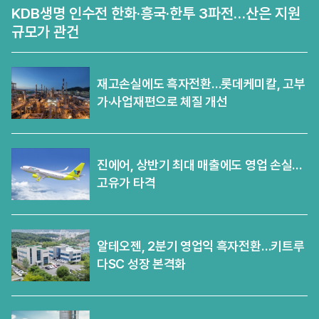
KDB생명 인수전 한화·흥국·한투 3파전…산은 지원
규모가 관건
재고손실에도 흑자전환…롯데케미칼, 고부
가·사업재편으로 체질 개선
진에어, 상반기 최대 매출에도 영업 손실…
고유가 타격
알테오젠, 2분기 영업익 흑자전환…키트루
다SC 성장 본격화