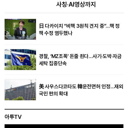
사칭·AI영상까지
日 다카이치 “비핵 3원칙 견지 중”…핵 정
책 수정 염두했나
경찰, ‘MZ조폭’ 돈줄 죈다…사기·도박·자금
세탁 집중단속
美 사우스다코타도 韓운전면허 인정…재외
국민 편의 확대
아투TV