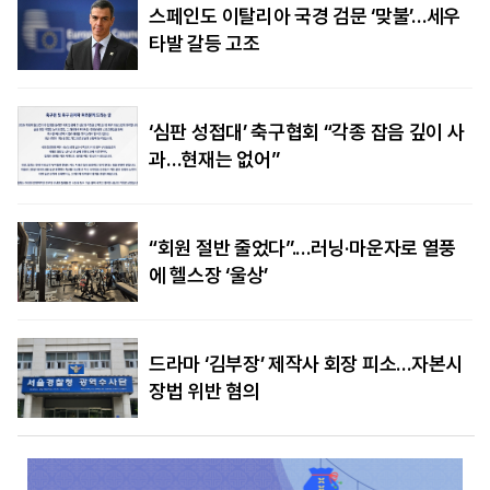
스페인도 이탈리아 국경 검문 ‘맞불’…세우
타발 갈등 고조
‘심판 성접대’ 축구협회 “각종 잡음 깊이 사
과…현재는 없어”
“회원 절반 줄었다”.…러닝·마운자로 열풍
에 헬스장 ‘울상’
드라마 ‘김부장’ 제작사 회장 피소…자본시
장법 위반 혐의