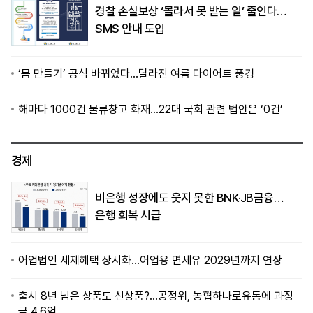
경찰 손실보상 ‘몰라서 못 받는 일’ 줄인다…
SMS 안내 도입
‘몸 만들기’ 공식 바뀌었다…달라진 여름 다이어트 풍경
해마다 1000건 물류창고 화재…22대 국회 관련 법안은 ‘0건’
경제
비은행 성장에도 웃지 못한 BNK·JB금융…
은행 회복 시급
어업법인 세제혜택 상시화…어업용 면세유 2029년까지 연장
출시 8년 넘은 상품도 신상품?…공정위, 농협하나로유통에 과징
금 4.6억