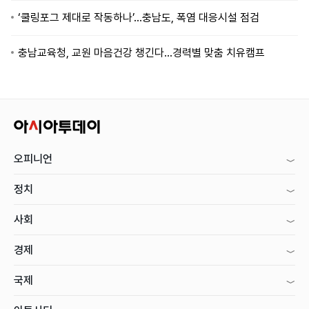
‘쿨링포그 제대로 작동하나’…충남도, 폭염 대응시설 점검
충남교육청, 교원 마음건강 챙긴다…경력별 맞춤 치유캠프
오피니언
정치
사회
경제
국제