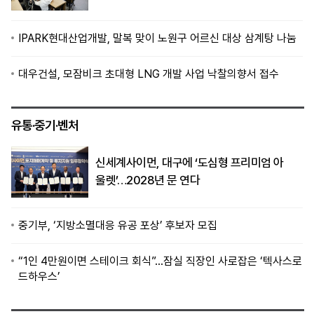
IPARK현대산업개발, 말복 맞이 노원구 어르신 대상 삼계탕 나눔
대우건설, 모잠비크 초대형 LNG 개발 사업 낙찰의향서 접수
유통·중기·벤처
신세계사이먼, 대구에 ‘도심형 프리미엄 아
울렛’…2028년 문 연다
중기부, ‘지방소멸대응 유공 포상’ 후보자 모집
“1인 4만원이면 스테이크 회식”…잠실 직장인 사로잡은 ‘텍사스로
드하우스’