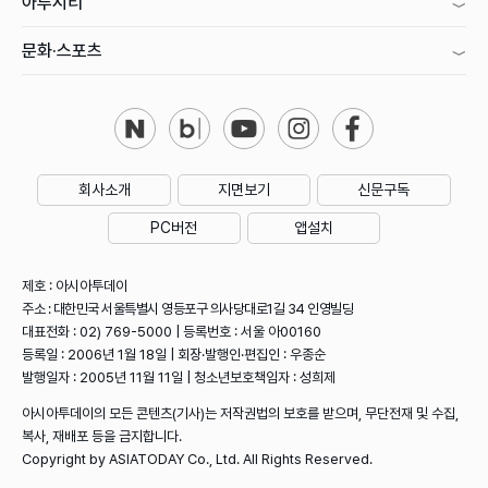
아투시티
문화·스포츠
회사소개
지면보기
신문구독
PC버전
앱설치
제호 : 아시아투데이
주소 : 대한민국 서울특별시 영등포구 의사당대로1길 34 인영빌딩
대표전화 : 02) 769-5000 | 등록번호 : 서울 아00160
등록일 : 2006년 1월 18일 | 회장·발행인·편집인 : 우종순
발행일자 : 2005년 11월 11일 | 청소년보호책임자 : 성희제
아시아투데이의 모든 콘텐츠(기사)는 저작권법의 보호를 받으며, 무단전재 및 수집,
복사, 재배포 등을 금지합니다.
Copyright by ASIATODAY Co., Ltd. All Rights Reserved.