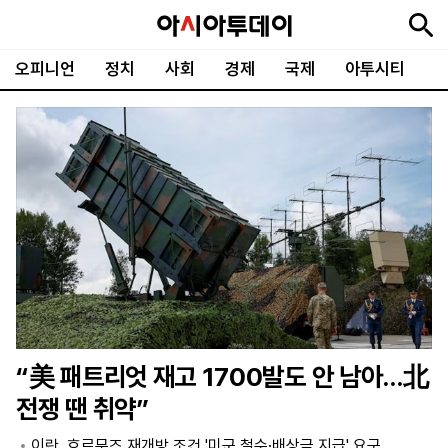
오피니언
정치
사회
경제
국제
아투시티
뉴
최
속
정
사
경
국
오
피
아
문
포
스
신
보
치
회
제
제
피
플
투
화
토
니
시
·
언
티
스
포
츠
ENGLISH
中
Tiếng
文
Việt
“美 패트리엇 재고 1700발도 안 남아…北
지
신
후
제
회
앱
전쟁 땐 취약”
면
문
원
보
사
설
보
구
하
24
소
치
이란, 호르무즈 재개방 조건 '미군 철수·배상금 지급' 요구
기
독
기
시
개