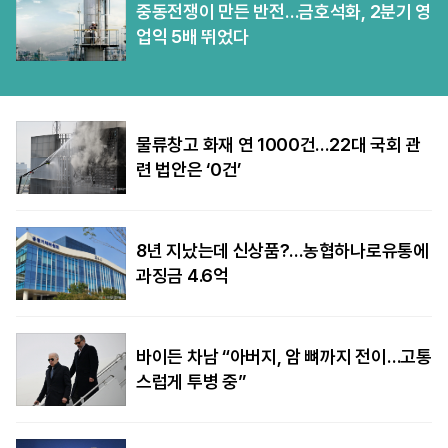
중동전쟁이 만든 반전…금호석화, 2분기 영
업익 5배 뛰었다
물류창고 화재 연 1000건…22대 국회 관
련 법안은 ‘0건’
8년 지났는데 신상품?…농협하나로유통에
과징금 4.6억
바이든 차남 “아버지, 암 뼈까지 전이…고통
스럽게 투병 중”