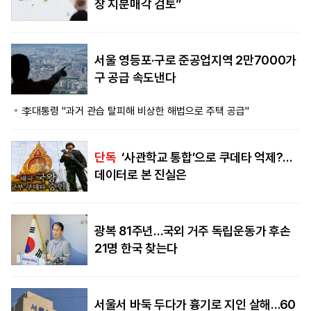
장 지분매각 검토”
서울 영등포·구로 준공업지역 2만7000가
구 공급 속도낸다
李대통령 "과거 관습 탈피해 비상한 해법으로 주택 공급"
단독
‘사관학교 통합’으로 쿠데타 억제?…
데이터로 본 진실은
광복 81주년…국외 거주 독립운동가 후손
21명 한국 찾는다
서울서 바둑 두다가 흉기로 지인 살해…60