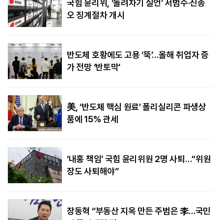
국힘 윤리위, ‘돌려차기 실언’ 서범수·진종
오 징계절차 개시
반도체 호황에도 고용 ‘뚝’…올해 취업자 증
가 전망 ‘반토막’
美, ‘반도체 핵심 원료’ 폴리실리콘 파생상
품에 15% 관세
‘내홍 책임’ 국힘 윤리위원 2명 사퇴…“위원
장도 사퇴해야”
장동혁 “부동산 지옥 만든 주범은 李…국민