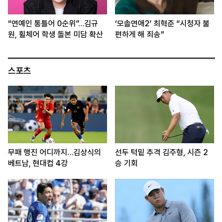
“연예인 통틀어 0순위”…김규
‘모솔연애2’ 최혁준 “시청자 불
원, 휠체어 학생 돌본 미담 확산
편하게 해 죄송”
스포츠
무패 행진 어디까지…김상식의
선두 턱밑 추격 김주형, 시즌 2
베트남, 현대컵 4강
승 기회