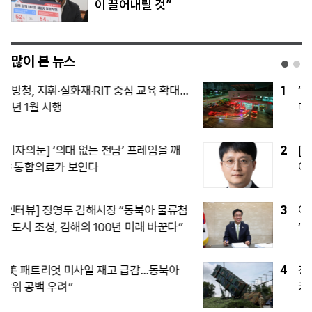
이 끌어내릴 것”
많이 본 뉴스
1
“SK하이닉스, 中 충칭 후공정 공장 지분
매각 검토”…국내엔 54조 투자
2
[단독]‘사관학교 통합’과 쿠데타 억제, 데
이터가 말하는 진실과 과제
3
이란은 호르무즈 조건 높이고, 美는 전쟁
‘출구’ 찾고…마군 탄약 고갈이 확전 제동
4
정부, 주택 공급대책으로 서울 준공업지역
카드 검토…영등포·구로·금천 집중