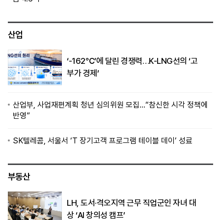
산업
‘-162℃’에 달린 경쟁력…K-LNG선의 ‘고
부가 경제’
산업부, 사업재편계획 청년 심의위원 모집…“참신한 시각 정책에
반영”
SK텔레콤, 서울서 ‘T 장기고객 프로그램 테이블 데이’ 성료
부동산
LH, 도서·격오지역 근무 직업군인 자녀 대
상 ‘AI 창의성 캠프’