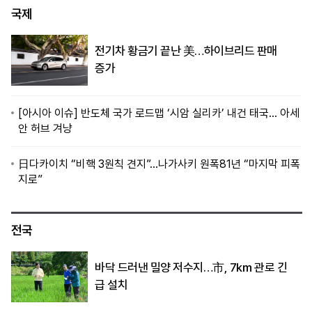
국제
전기차 황금기 끝난 美…하이브리드 판매
증가
[아시아 이슈] 반도체 국가 로드맵 ‘시암 실리카’ 내건 태국… 아세
안 허브 겨냥
日다카이치 “비핵 3원칙 견지”…나가사키 원폭81년 “마지막 피폭
지로”
전국
바닥 드러낸 밀양 저수지…市, 7㎞ 관로 긴
급 설치