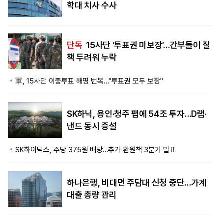
학대 치사 수사
단독
15사단 ‘투표권 미보장’…간부들이 질
책 두려워 누락
軍, 15사단 이중투표 해명 번복…"투표권 모두 보장"
SK하닉, 용인·청주 팹에 54조 투자…D램·
낸드 동시 증설
SK하이닉스, 주당 375원 배당…추가 환원책 3분기 발표
하나은행, 비대면 주담대 신청 중단…가계
대출 총량 관리