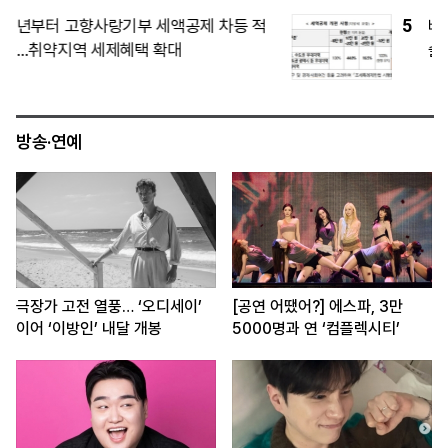
5
바이든 암 뼈 전이…헌터 “지켜보기 정말
슬퍼”...부친 사면엔 “모두에 안 좋아”
방송·연예
극장가 고전 열풍… ‘오디세이’
[공연 어땠어?] 에스파, 3만
이어 ‘이방인’ 내달 개봉
5000명과 연 ‘컴플렉시티’