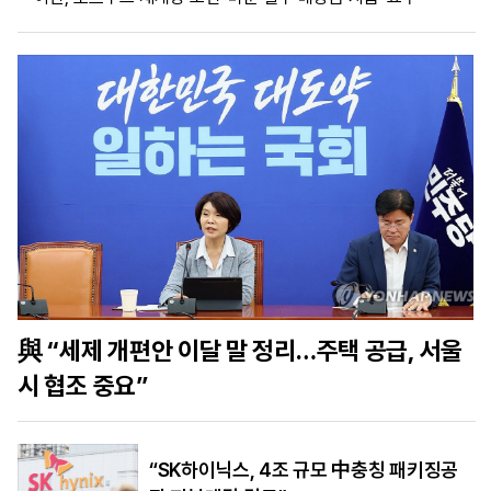
마
운
대
켓
세
학
파
동
워
문
골
프
與 “세제 개편안 이달 말 정리…주택 공급, 서울
시 협조 중요”
“SK하이닉스, 4조 규모 中충칭 패키징공