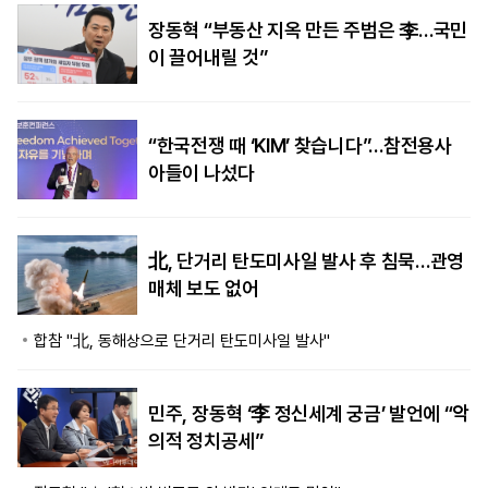
장동혁 “부동산 지옥 만든 주범은 李…국민
이 끌어내릴 것”
“한국전쟁 때 ‘KIM’ 찾습니다”…참전용사
아들이 나섰다
北, 단거리 탄도미사일 발사 후 침묵…관영
매체 보도 없어
합참 "北, 동해상으로 단거리 탄도미사일 발사"
민주, 장동혁 ‘李 정신세계 궁금’ 발언에 “악
의적 정치공세”