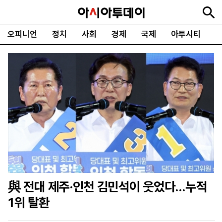
오피니언
정치
사회
경제
국제
아투시티
뉴
최
속
정
사
경
국
오
피
아
문
포
스
신
보
치
회
제
제
피
플
투
화
토
니
시
·
언
티
스
포
츠
ENGLISH
中
Tiếng
文
Việt
與 전대 제주·인천 김민석이 웃었다…누적
지
신
후
제
회
앱
1위 탈환
면
문
원
보
사
설
보
구
하
24
소
치
기
독
기
시
개