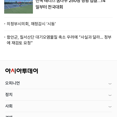
전국 테니스 꿈나무 250명 영광 집결…14
일부터 전국대회
의정부시의회, 재정감시 ‘시동’
함안군, 칠서산단 대기오염물질 축소 우려에 “사실과 달라… 정부
에 재검토 요청”
오피니언
정치
사회