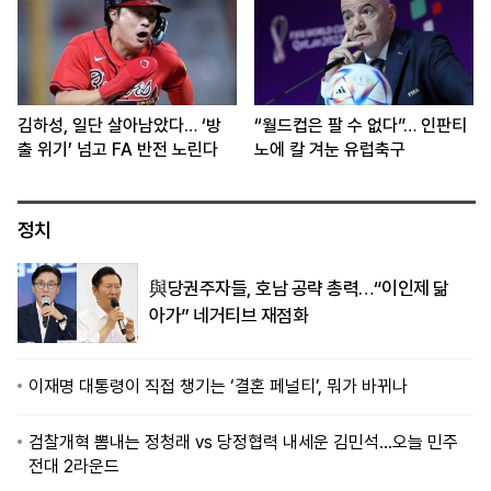
김하성, 일단 살아남았다… ‘방
“월드컵은 팔 수 없다”… 인판티
출 위기’ 넘고 FA 반전 노린다
노에 칼 겨눈 유럽축구
정치
與당권주자들, 호남 공략 총력…“이인제 닮
아가” 네거티브 재점화
이재명 대통령이 직접 챙기는 ‘결혼 페널티’, 뭐가 바뀌나
검찰개혁 뽐내는 정청래 vs 당정협력 내세운 김민석…오늘 민주
전대 2라운드