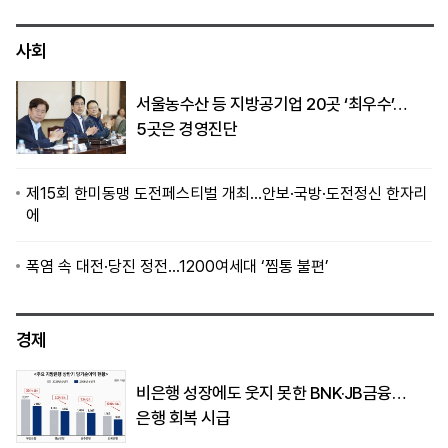
사회
서울농수산 등 지방공기업 20곳 ‘최우수’…
5곳은 경영진단
제15회 한미동맹 도전페스티벌 개최…안보·국방·도전정신 한자리
에
폭염 속 대전·당진 정전…1200여세대 ‘찜통 불편’
경제
비은행 성장에도 웃지 못한 BNK·JB금융…
은행 회복 시급