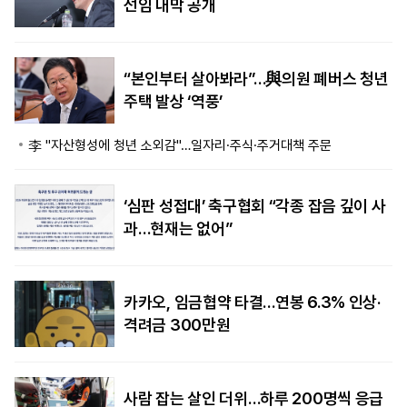
선임 내막 공개
“본인부터 살아봐라”…與의원 폐버스 청년
주택 발상 ‘역풍’
李 "자산형성에 청년 소외감"…일자리·주식·주거대책 주문
‘심판 성접대’ 축구협회 “각종 잡음 깊이 사
과…현재는 없어”
카카오, 임금협약 타결…연봉 6.3% 인상·
격려금 300만원
사람 잡는 살인 더위…하루 200명씩 응급