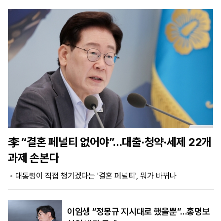
마
운
대
켓
세
학
파
동
워
문
골
프
李 “결혼 페널티 없어야”…대출·청약·세제 22개
과제 손본다
대통령이 직접 챙기겠다는 '결혼 페널티', 뭐가 바뀌나
이임생 “정몽규 지시대로 했을뿐”…홍명보