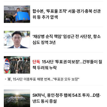
합수본, ‘투표율 조작’ 서울·경기·충북 선관
위 등 추가 압색
‘채상병 순직 책임’ 임성근 전 사단장, 항소
심도 징역 3년
단독
15사단 ‘투표권 미보장’…간부들이 질
책 두려워 누락
軍, 15사단 이중투표 해명 번복…"투표권 모두 보장"
SK하닉, 용인·청주 팹에 54조 투자…D램·
낸드 동시 증설