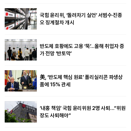
국힘 윤리위, ‘돌려차기 실언’ 서범수·진종
오 징계절차 개시
반도체 호황에도 고용 ‘뚝’…올해 취업자 증
가 전망 ‘반토막’
美, ‘반도체 핵심 원료’ 폴리실리콘 파생상
품에 15% 관세
‘내홍 책임’ 국힘 윤리위원 2명 사퇴…“위원
장도 사퇴해야”