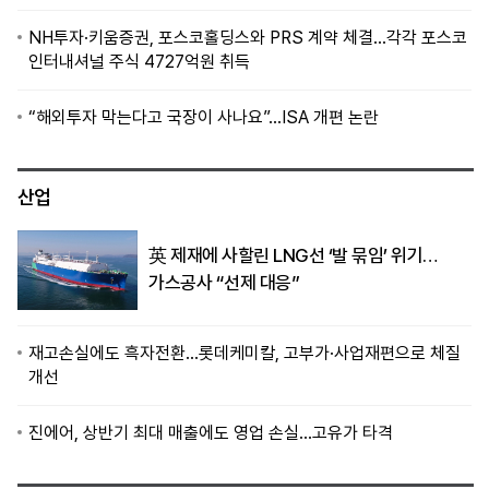
NH투자·키움증권, 포스코홀딩스와 PRS 계약 체결…각각 포스코
인터내셔널 주식 4727억원 취득
“해외투자 막는다고 국장이 사나요”…ISA 개편 논란
산업
英 제재에 사할린 LNG선 ‘발 묶임’ 위기…
가스공사 “선제 대응”
재고손실에도 흑자전환…롯데케미칼, 고부가·사업재편으로 체질
개선
진에어, 상반기 최대 매출에도 영업 손실…고유가 타격