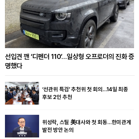
선입견 깬 ‘디펜더 110’…일상형 오프로더의 진화 증
명했다
‘선관위 특검’ 추천위 첫 회의…14일 최종
후보 2인 추천
위성락, 스틸 美대사와 첫 회동…한미관계
발전 방안 논의