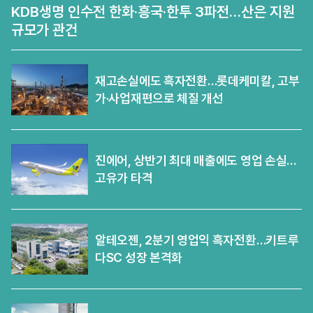
KDB생명 인수전 한화·흥국·한투 3파전…산은 지원
규모가 관건
재고손실에도 흑자전환…롯데케미칼, 고부
가·사업재편으로 체질 개선
진에어, 상반기 최대 매출에도 영업 손실…
고유가 타격
알테오젠, 2분기 영업익 흑자전환…키트루
다SC 성장 본격화