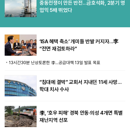
중동전쟁이 만든 반전…금호석화, 2분기 영
업익 5배 뛰었다
‘ISA 혜택 축소’ 개미들 반발 커지자…李
“전면 재검토하라”
13시간30분 난상토론한 李…공급대책 13일 발표 목표
“침대에 결박” 교회서 지내던 11세 사망…
학대 치사 수사
李, ‘호우 피해’ 경북 안동·의성 4개면 특별
재난지역 선포