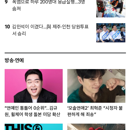
4
“아버지는 마음속에 살아 있다”…70여 년
기다린 미군 남매에 한·미 “마지막 한 분까
지”
5
제주·인천 당심은 김민석…정청래와 누적
득표 ‘초박빙’
방송·연예
“연예인 통틀어 0순위”…김규
‘모솔연애2’ 최혁준 “시청자 불
원, 휠체어 학생 돌본 미담 확산
편하게 해 죄송”