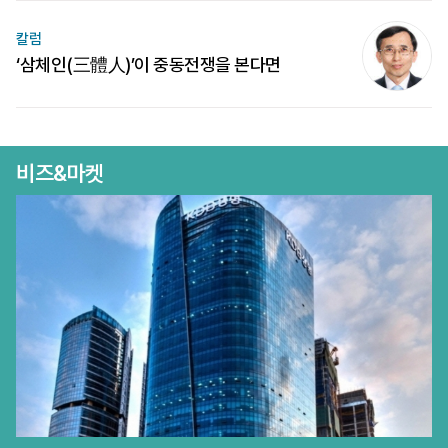
칼럼
‘삼체인(三體人)’이 중동전쟁을 본다면
비즈&마켓