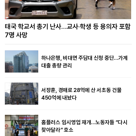
함
美정보당국 “푸틴, 수년 내 나토 회원국 공격할 수
도…결속력 시험”
하나은행, 비대면 주담대 신청 중단…가계
대출 총량 관리
서장훈, 경매로 28억에 산 서초동 건물
450억에 내놨다
홈플러스 임시영업 재개…노동자들 “다시
찾아달라” 호소