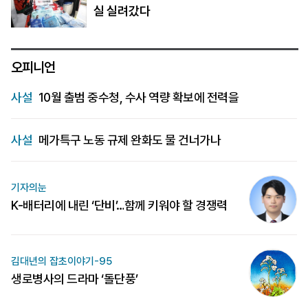
실 실려갔다
오피니언
사설
10월 출범 중수청, 수사 역량 확보에 전력을
사설
메가특구 노동 규제 완화도 물 건너가나
기자의눈
K-배터리에 내린 ‘단비’…함께 키워야 할 경쟁력
김대년의 잡초이야기-95
생로병사의 드라마 ‘돌단풍’