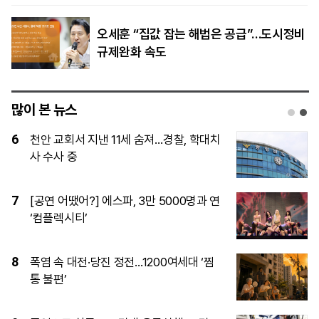
오세훈 “집값 잡는 해법은 공급”…도시정비
규제완화 속도
많이 본 뉴스
1
“결혼 망설이는 일 없어야”…李, ‘결혼 페
널티’ 22개 과제 점검 지시
2
[속보] 김민석, 與전당대회 제주·인천 당
원투표서 승리
3
이재명 대통령이 직접 챙기는 ‘결혼 페널
티’, 뭐가 바뀌나