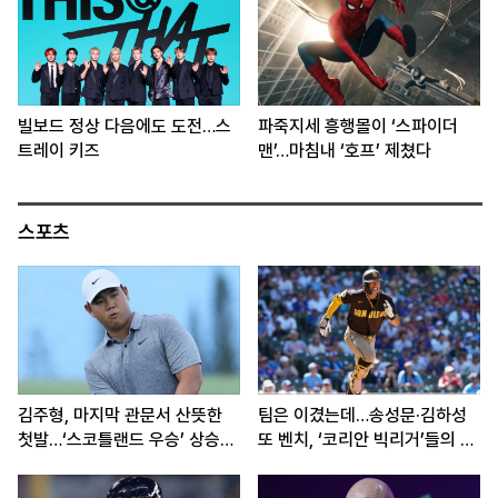
빌보드 정상 다음에도 도전…스
파죽지세 흥행몰이 ‘스파이더
트레이 키즈
맨’…마침내 ‘호프’ 제쳤다
스포츠
김주형, 마지막 관문서 산뜻한
팀은 이겼는데…송성문·김하성
첫발…‘스코틀랜드 우승’ 상승세
또 벤치, ‘코리안 빅리거’들의 고
이어간다
민