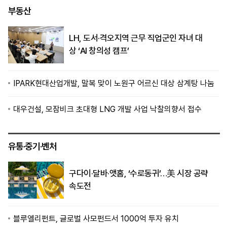
부동산
LH, 도서·격오지역 근무 직업군인 자녀 대
상 ‘AI 창의성 캠프’
IPARK현대산업개발, 말복 맞이 노원구 어르신 대상 삼계탕 나눔
대우건설, 모잠비크 초대형 LNG 개발 사업 낙찰의향서 접수
유통·중기·벤처
구다이·달바·앳홈, ‘수로동귀’…美 시장 공략
속도전
블루엘리펀트, 글로벌 사모펀드서 1000억 투자 유치