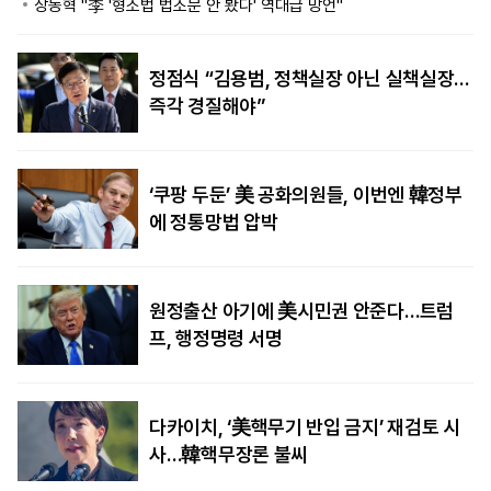
장동혁 "李 '형소법 법조문 안 봤다' 역대급 망언"
정점식 “김용범, 정책실장 아닌 실책실장…
즉각 경질해야”
‘쿠팡 두둔’ 美 공화의원들, 이번엔 韓정부
에 정통망법 압박
원정출산 아기에 美시민권 안준다…트럼
프, 행정명령 서명
다카이치, ‘美핵무기 반입 금지’ 재검토 시
사…韓핵무장론 불씨