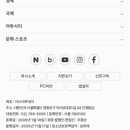
경제
국제
아투시티
문화·스포츠
회사소개
지면보기
신문구독
PC버전
앱설치
제호 : 아시아투데이
주소 : 대한민국 서울특별시 영등포구 의사당대로1길 34 인영빌딩
대표전화 : 02) 769-5000 | 등록번호 : 서울 아00160
등록일 : 2006년 1월 18일 | 회장·발행인·편집인 : 우종순
발행일자 : 2005년 11월 11일 | 청소년보호책임자 : 성희제