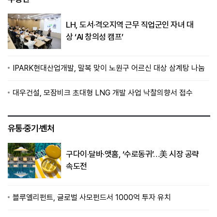
LH, 도서·격오지역 근무 직업군인 자녀 대
상 ‘AI 창의성 캠프’
IPARK현대산업개발, 말복 맞이 노원구 어르신 대상 삼계탕 나눔
대우건설, 모잠비크 초대형 LNG 개발 사업 낙찰의향서 접수
유통·중기·벤처
구다이·달바·앳홈, ‘수로동귀’…美 시장 공략
속도전
블루엘리펀트, 글로벌 사모펀드서 1000억 투자 유치