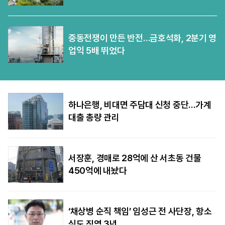
중동전쟁이 만든 반전…금호석화, 2분기 영
업익 5배 뛰었다
하나은행, 비대면 주담대 신청 중단…가계
대출 총량 관리
서장훈, 경매로 28억에 산 서초동 건물
450억에 내놨다
‘채상병 순직 책임’ 임성근 전 사단장, 항소
심도 징역 3년