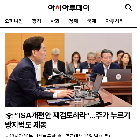
오피니언
정치
사회
경제
국제
아투시티
뉴
최
속
정
사
경
국
오
피
아
문
포
스
신
보
치
회
제
제
피
플
투
화
토
니
시
·
언
티
스
포
츠
ENGLISH
中
Tiếng
文
Việt
李 “ISA개편안 재검토하라”…주가 누르기
지
신
후
제
회
앱
방지법도 제동
면
문
원
보
사
설
보
구
하
24
소
치
13시간30분 난상토론한 李…공급대책 13일 발표 목표
기
독
기
시
개