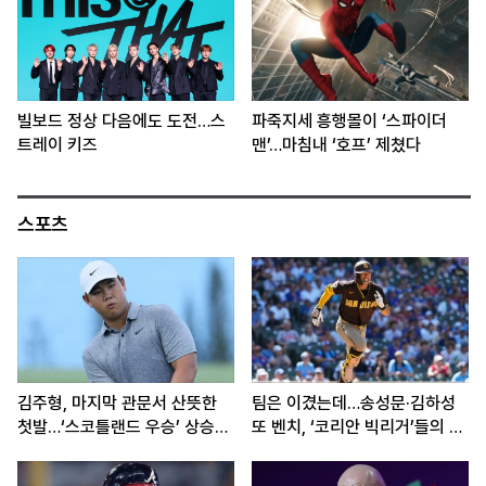
빌보드 정상 다음에도 도전…스
파죽지세 흥행몰이 ‘스파이더
트레이 키즈
맨’…마침내 ‘호프’ 제쳤다
스포츠
김주형, 마지막 관문서 산뜻한
팀은 이겼는데…송성문·김하성
첫발…‘스코틀랜드 우승’ 상승세
또 벤치, ‘코리안 빅리거’들의 고
이어간다
민