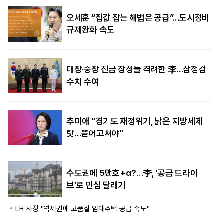
오세훈 “집값 잡는 해법은 공급”…도시정비
규제완화 속도
대장·중장 진급 장성들 격려한 李…삼정검
수치 수여
추미애 “경기도 재정위기, 낡은 지방세제
탓…뜯어고쳐야”
수도권에 5만호+α?…李, ‘공급 드라이
브’로 민심 달래기
LH 사장 "역세권에 고품질 임대주택 공급 속도"