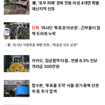
李, ‘호우 피해’ 경북 안동·의성 4개면 특별
재난지역 선포
단독
15사단 ‘투표권 미보장’…간부들이 질
책 두려워 누락
軍, 15사단 이중투표 해명 번복…"투표권 모두 보장"
카카오, 임금협약 타결…연봉 6.3% 인상·
격려금 300만원
합수본, ‘투표율 조작’ 서울·경기·충북 선관
위 등 추가 압색