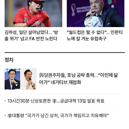
김하성, 일단 살아남았다… ‘방
“월드컵은 팔 수 없다”… 인판티
출 위기’ 넘고 FA 반전 노린다
노에 칼 겨눈 유럽축구
정치
與당권주자들, 호남 공략 총력…“이인제 닮
아가” 네거티브 재점화
13시간30분 난상토론한 李…공급대책 13일 발표 목표
李대통령 “국가가 남긴 상처, 국가가 책임지고 치유해야”