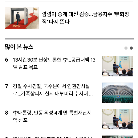
깜깜이 승계 대신 검증…금융지주 ‘부회장
직’ 다시 뜬다
많이 본 뉴스
1
AI 덕에, 진격의 양안 수출 완전히 기염
2
CXMT 이어 로봇 기업 유니트리도 IPO
기염
3
NH투자·키움증권, 포스코홀딩스와 PRS
계약 체결…각각 포스코인터내셔널 주식
4727억원 취득