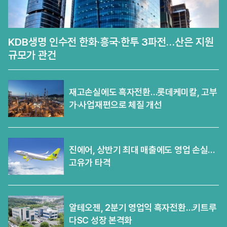
KDB생명 인수전 한화·흥국·한투 3파전…산은 지원
규모가 관건
재고손실에도 흑자전환…롯데케미칼, 고부
가·사업재편으로 체질 개선
진에어, 상반기 최대 매출에도 영업 손실…
고유가 타격
알테오젠, 2분기 영업익 흑자전환…키트루
다SC 성장 본격화