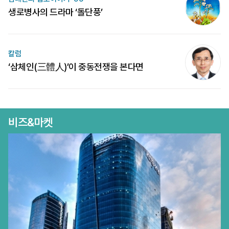
생로병사의 드라마 ‘돌단풍’
칼럼
‘삼체인(三體人)’이 중동전쟁을 본다면
비즈&마켓