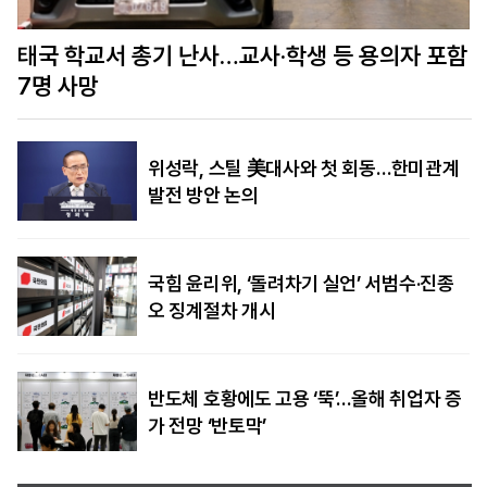
함
美정보당국 “푸틴, 수년 내 나토 회원국 공격할 수
도…결속력 시험”
위성락, 스틸 美대사와 첫 회동…한미관계
발전 방안 논의
국힘 윤리위, ‘돌려차기 실언’ 서범수·진종
오 징계절차 개시
반도체 호황에도 고용 ‘뚝’…올해 취업자 증
가 전망 ‘반토막’