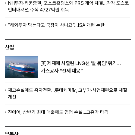
NH투자·키움증권, 포스코홀딩스와 PRS 계약 체결…각각 포스코
인터내셔널 주식 4727억원 취득
“해외투자 막는다고 국장이 사나요”…ISA 개편 논란
산업
英 제재에 사할린 LNG선 ‘발 묶임’ 위기…
가스공사 “선제 대응”
재고손실에도 흑자전환…롯데케미칼, 고부가·사업재편으로 체질
개선
진에어, 상반기 최대 매출에도 영업 손실…고유가 타격
부동산