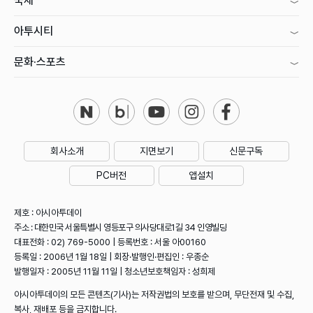
국제
아투시티
문화·스포츠
회사소개
지면보기
신문구독
PC버전
앱설치
제호 : 아시아투데이
주소 : 대한민국 서울특별시 영등포구 의사당대로1길 34 인영빌딩
대표전화 : 02) 769-5000 | 등록번호 : 서울 아00160
등록일 : 2006년 1월 18일 | 회장·발행인·편집인 : 우종순
발행일자 : 2005년 11월 11일 | 청소년보호책임자 : 성희제
아시아투데이의 모든 콘텐츠(기사)는 저작권법의 보호를 받으며, 무단전재 및 수집,
복사, 재배포 등을 금지합니다.