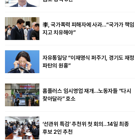
李, 국가폭력 피해자에 사과…“국가가 책임
지고 치유해야”
자유통일당 “이재명식 퍼주기, 경기도 재정
파탄의 원흉”
홈플러스 임시영업 재개…노동자들 “다시
찾아달라” 호소
‘선관위 특검’ 추천위 첫 회의…14일 최종
후보 2인 추천