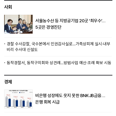
사회
서울농수산 등 지방공기업 20곳 ‘최우수’…
5곳은 경영진단
경찰 수사감찰, 국수본에서 인권감사실로…가족상피제 실시·내부
비리 수사대 신설도
동작경찰서, 동작구의회와 상견례…방범사업 예산·조례 확보 시동
경제
비은행 성장에도 웃지 못한 BNK·JB금융…
은행 회복 시급