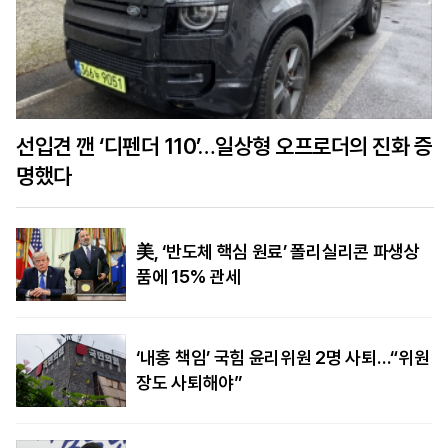
선입견 깬 ‘디펜더 110’…일상형 오프로더의 진화 증
명했다
美, ‘반도체 핵심 원료’ 폴리실리콘 파생상
품에 15% 관세
‘내홍 책임’ 국힘 윤리위원 2명 사퇴…“위원
장도 사퇴해야”