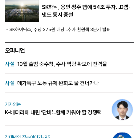
SK하닉, 용인·청주 팹에 54조 투자…D램·
낸드 동시 증설
SK하이닉스, 주당 375원 배당…추가 환원책 3분기 발표
오피니언
사설
10월 출범 중수청, 수사 역량 확보에 전력을
사설
메가특구 노동 규제 완화도 물 건너가나
기자의눈
K-배터리에 내린 ‘단비’…함께 키워야 할 경쟁력
김대년의 잡초이야기-95