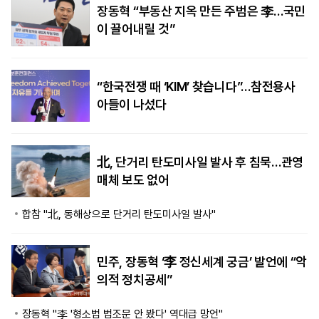
장동혁 “부동산 지옥 만든 주범은 李…국민
이 끌어내릴 것”
“한국전쟁 때 ‘KIM’ 찾습니다”…참전용사
아들이 나섰다
北, 단거리 탄도미사일 발사 후 침묵…관영
매체 보도 없어
합참 "北, 동해상으로 단거리 탄도미사일 발사"
민주, 장동혁 ‘李 정신세계 궁금’ 발언에 “악
의적 정치공세”
장동혁 "李 '형소법 법조문 안 봤다' 역대급 망언"