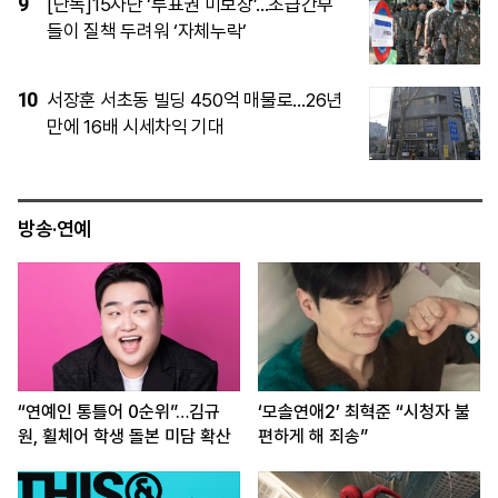
4
의정부시의회, 재정감시 ‘시동’
5
李 “정확히 준비도 않고 왜 했나”…ISA 개
편안 재검토 지시
방송·연예
“연예인 통틀어 0순위”…김규
‘모솔연애2’ 최혁준 “시청자 불
원, 휠체어 학생 돌본 미담 확산
편하게 해 죄송”