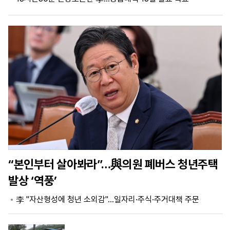
마
운
대
켓
세
학
파
동
워
문
골
프
“본인부터 살아봐라”…與의원 폐버스 청년주택
발상 ‘역풍’
李 "자산형성에 청년 소외감"…일자리·주식·주거대책 주문