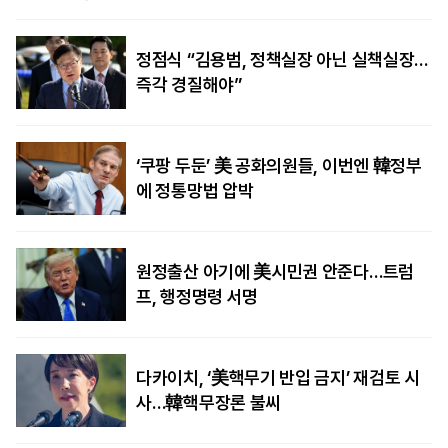
정점식 “김용범, 정책실장 아닌 실책실장…
즉각 경질해야”
‘쿠팡 두둔’ 美 공화의원들, 이번엔 韓정부
에 정통망법 압박
원정출산 아기에 美시민권 안준다…트럼
프, 행정명령 서명
다카이치, ‘美핵무기 반입 금지’ 재검토 시
사…韓핵무장론 불씨