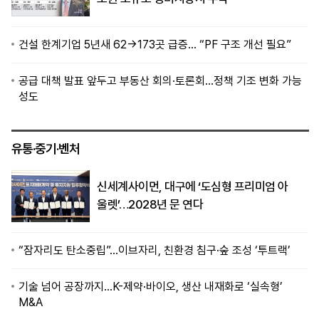
건설 한계기업 5년새 62→173곳 급증… “PF 구조 개선 필요”
공급 대책 발표 앞두고 부동산 회의·토론회…정책 기조 변화 가능
성도
유통·중기·벤처
신세계사이먼, 대구에 ‘도심형 프리미엄 아
울렛’…2028년 문 연다
“잠자리도 탄소중립”…이브자리, 친환경 침구·숲 조성 ‘투트랙’
기술 넘어 공장까지…K-제약·바이오, 생산 내재화로 ‘실속형’
M&A