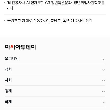
“비전공자서 AI 인재로”…G3 청년특별분과, 청년취업사관학교를
가다
‘쿨링포그 제대로 작동하나’…충남도, 폭염 대응시설 점검
오피니언
정치
사회
경제
국제