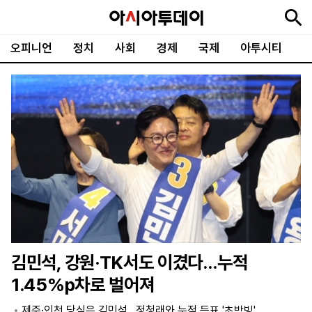
오피니언
정치
사회
경제
국제
아투시티
뉴
최
속
정
사
경
국
오
피
아
문
포
스
신
보
치
회
제
제
피
플
투
화
토
니
시
·
언
티
스
포
츠
ENGLISH
中
Tiếng
文
Việt
김민석, 강원·TK서도 이겼다…누적
지
신
후
제
회
앱
1.45%p차로 벌어져
면
문
원
보
사
설
보
구
하
24
소
치
제주·인천 당심은 김민석…정청래와 누적 득표 '초박빙'
기
독
기
시
개