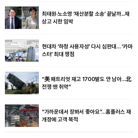
최태원·노소영 ‘재산분할 소송’ 끝날까...재
상고 시한 임박
현대차 ‘하청 사용자성’ 다시 심판대… ‘카마
스터’ 최대 쟁점
“美 패트리엇 재고 1700발도 안 남아…北
전쟁 땐 취약”
“가까운데서 장봐서 좋아요”…홈플러스 재
개장에 고객 북적