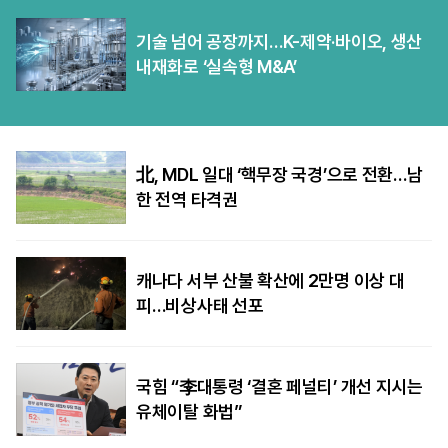
기술 넘어 공장까지…K-제약·바이오, 생산
내재화로 ‘실속형 M&A’
北, MDL 일대 ‘핵무장 국경’으로 전환…남
한 전역 타격권
캐나다 서부 산불 확산에 2만명 이상 대
피…비상사태 선포
국힘 “李대통령 ‘결혼 페널티’ 개선 지시는
유체이탈 화법”