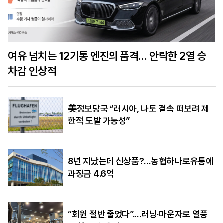
여유 넘치는 12기통 엔진의 품격… 안락한 2열 승
차감 인상적
美정보당국 “러시아, 나토 결속 떠보려 제
한적 도발 가능성”
8년 지났는데 신상품?…농협하나로유통에
과징금 4.6억
“회원 절반 줄었다”.…러닝·마운자로 열풍