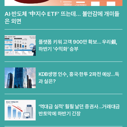
AI·반도체 ‘中지수 ETF’ 뜨는데… 불안감에 개미들
은 외면
플랫폼 키워 고객 900만 확보… 우리銀,
하반기 ‘수익화’ 승부
KDB생명 인수, 흥국·한투 2파전 예상…득
과 실은?
‘역대급 실적’ 훨훨 날던 증권사…거래대금
반토막에 하반기 긴장