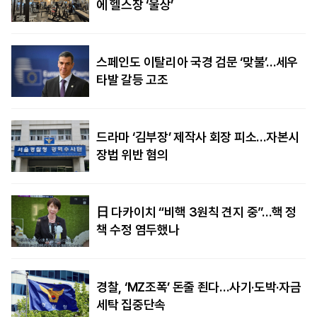
에 헬스장 ‘울상’
스페인도 이탈리아 국경 검문 ‘맞불’…세우
타발 갈등 고조
드라마 ‘김부장’ 제작사 회장 피소…자본시
장법 위반 혐의
日 다카이치 “비핵 3원칙 견지 중”…핵 정
책 수정 염두했나
경찰, ‘MZ조폭’ 돈줄 죈다…사기·도박·자금
세탁 집중단속