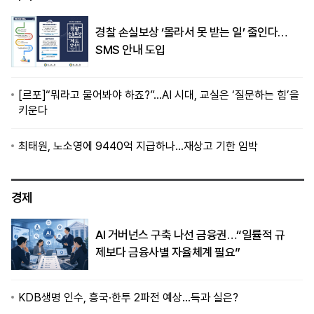
경찰 손실보상 ‘몰라서 못 받는 일’ 줄인다…
SMS 안내 도입
[르포]“뭐라고 물어봐야 하죠?”…AI 시대, 교실은 ‘질문하는 힘’을
키운다
최태원, 노소영에 9440억 지급하나…재상고 기한 임박
경제
AI 거버넌스 구축 나선 금융권…“일률적 규
제보다 금융사별 자율체계 필요”
KDB생명 인수, 흥국·한투 2파전 예상…득과 실은?