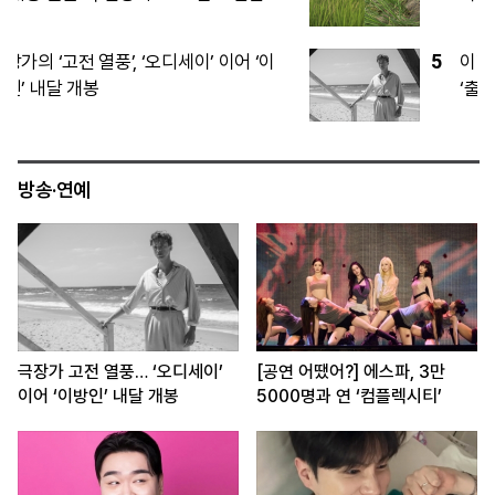
5
이란은 호르무즈 조건 높이고, 美는 전쟁
‘출구’ 찾고…마군 탄약 고갈이 확전 제동
방송·연예
극장가 고전 열풍… ‘오디세이’
[공연 어땠어?] 에스파, 3만
이어 ‘이방인’ 내달 개봉
5000명과 연 ‘컴플렉시티’