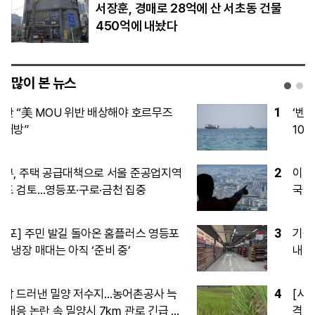
서장훈, 경매로 28억에 산 서초동 건물
450억에 내놨다
많이 본 뉴스
1
‘벤츠 위의 벤츠’ 마이바흐…韓서 3년 연속
1000대 돌파하며 존재감↑
2
이란, 호르무즈 해협 재개방 조건으로 미
국에 6가지 요구 제시
3
기술 넘어 공장까지…K-제약·바이오, 생산
내재화로 ‘실속형’ M&A
4
[시승기] 여유 넘치는 12기통 엔진의 품
격… 안락한 2열 승차감 인상적