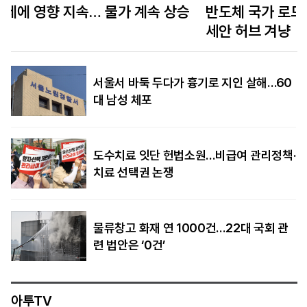
반도체 국가 로드맵 ‘시암 실리카’ 내건 태국… 아
세안 허브 겨냥
서울서 바둑 두다가 흉기로 지인 살해…60
대 남성 체포
도수치료 잇단 헌법소원…비급여 관리정책·
치료 선택권 논쟁
물류창고 화재 연 1000건…22대 국회 관
련 법안은 ‘0건’
아투TV