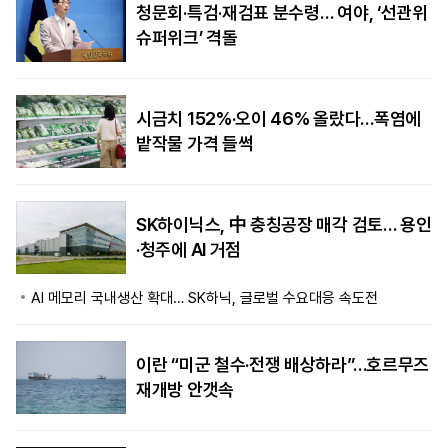
청문회·특검·재검표 분수령… 여야, ‘선관위
슈퍼위크’ 격돌
시금치 152%·오이 46% 올랐다…폭염에
밭작물 가격 들썩
SK하이닉스, 中 충칭공장 매각 검토… 용인
·청주에 AI 거점
AI 메모리 국내생산 확대… SK하닉, 글로벌 수요대응 속도전
이란 “미군 철수·전쟁 배상하라”…호르무즈
재개방 안갯속