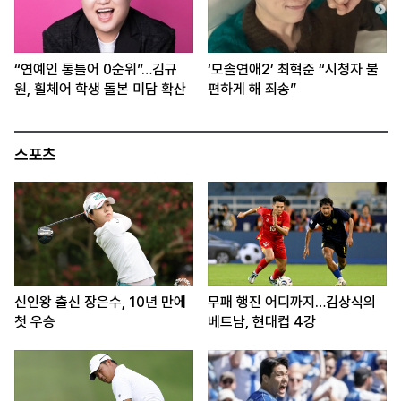
“연예인 통틀어 0순위”…김규
‘모솔연애2’ 최혁준 “시청자 불
원, 휠체어 학생 돌본 미담 확산
편하게 해 죄송”
스포츠
신인왕 출신 장은수, 10년 만에
무패 행진 어디까지…김상식의
첫 우승
베트남, 현대컵 4강