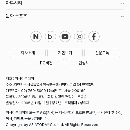
아투시티
문화·스포츠
회사소개
지면보기
신문구독
PC버전
앱설치
제호 : 아시아투데이
주소 : 대한민국 서울특별시 영등포구 의사당대로1길 34 인영빌딩
대표전화 : 02) 769-5000 | 등록번호 : 서울 아00160
등록일 : 2006년 1월 18일 | 회장·발행인·편집인 : 우종순
발행일자 : 2005년 11월 11일 | 청소년보호책임자 : 성희제
아시아투데이의 모든 콘텐츠(기사)는 저작권법의 보호를 받으며, 무단전재 및 수집,
복사, 재배포 등을 금지합니다.
Copyright by ASIATODAY Co., Ltd. All Rights Reserved.