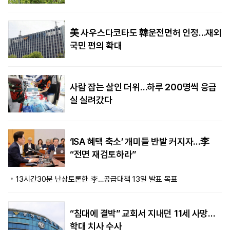
美 사우스다코타도 韓운전면허 인정…재외
국민 편의 확대
사람 잡는 살인 더위…하루 200명씩 응급
실 실려갔다
‘ISA 혜택 축소’ 개미들 반발 커지자…李
“전면 재검토하라”
13시간30분 난상토론한 李…공급대책 13일 발표 목표
“침대에 결박” 교회서 지내던 11세 사망…
학대 치사 수사