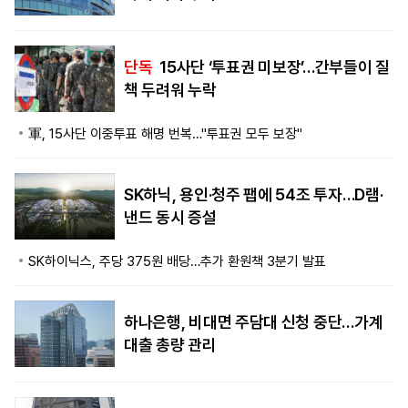
단독
15사단 ‘투표권 미보장’…간부들이 질
책 두려워 누락
軍, 15사단 이중투표 해명 번복…"투표권 모두 보장"
SK하닉, 용인·청주 팹에 54조 투자…D램·
낸드 동시 증설
SK하이닉스, 주당 375원 배당…추가 환원책 3분기 발표
하나은행, 비대면 주담대 신청 중단…가계
대출 총량 관리