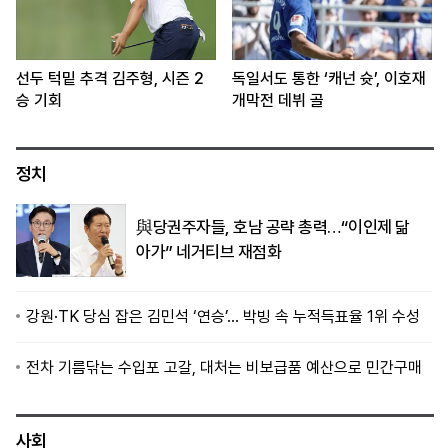
선두 턱밑 추격 김주형, 시즌 2
독일서도 통한 ‘캐넌 슛’, 이호재
승 기회
개막전 데뷔 골
정치
與당권주자들, 호남 공략 총력…“이인제 닮
아가” 네거티브 재점화
강원·TK 당심 잡은 김민석 ‘연승’… 박빙 속 누적득표율 1위 수성
전차 기름닦는 수입포 고갈, 대처는 비보급품 예산으로 민간구매
사회