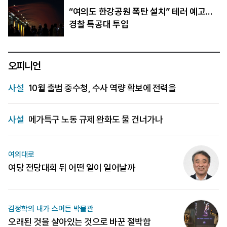
“여의도 한강공원 폭탄 설치” 테러 예고…
경찰 특공대 투입
오피니언
사설
10월 출범 중수청, 수사 역량 확보에 전력을
사설
메가특구 노동 규제 완화도 물 건너가나
여의대로
여당 전당대회 뒤 어떤 일이 일어날까
김정학의 내가 스며든 박물관
오래된 것을 살아있는 것으로 바꾼 절박함