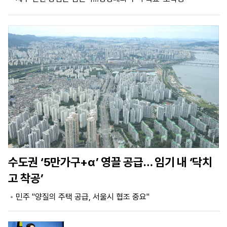
마
운
대
켓
세
학
파
동
워
문
골
프
수도권 ‘5만가구+α’ 영끌 공급… 임기 내 ‘닥치
고 착공’
민주 "양질의 주택 공급, 서울시 협조 중요"