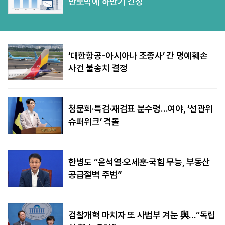
반토막에 하반기 긴장
‘대한항공-아시아나 조종사’ 간 명예훼손
사건 불송치 결정
청문회·특검·재검표 분수령…여야, ‘선관위
슈퍼위크’ 격돌
한병도 “윤석열·오세훈·국힘 무능, 부동산
공급절벽 주범”
검찰개혁 마치자 또 사법부 겨눈 與…“독립