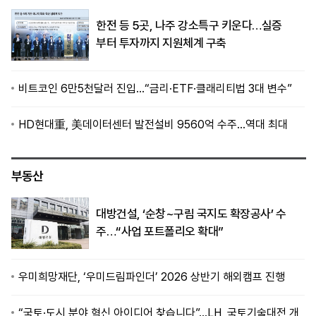
한전 등 5곳, 나주 강소특구 키운다…실증
부터 투자까지 지원체계 구축
비트코인 6만5천달러 진입…“금리·ETF·클래리티법 3대 변수”
HD현대重, 美데이터센터 발전설비 9560억 수주…역대 최대
부동산
대방건설, ‘순창~구림 국지도 확장공사’ 수
주…“사업 포트폴리오 확대”
우미희망재단, ‘우미드림파인더’ 2026 상반기 해외캠프 진행
“국토·도시 분야 혁신 아이디어 찾습니다”…LH, 국토기술대전 개