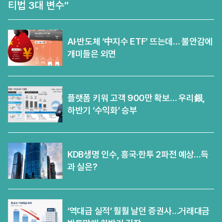
티법 3대 변수”
AI·반도체 ‘中지수 ETF’ 뜨는데… 불안감에
개미들은 외면
플랫폼 키워 고객 900만 확보… 우리銀,
하반기 ‘수익화’ 승부
KDB생명 인수, 흥국·한투 2파전 예상…득
과 실은?
‘역대급 실적’ 훨훨 날던 증권사…거래대금