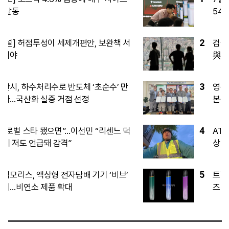
54%가 신고가
2
검찰개혁 마치자 다시 사법부 겨눈
與…‘삼권분립’ 어디로
3
영동∼오창 고속도로, ‘환경평가 완료’로
본격화…2027년 착공, 2032년 완공
4
AT마드리드 이강인 ‘서울 데뷔전’, 맨시티
상대 첫선
5
트럼프, 이란 추가공습 유보...이란, 호르무
즈 쥐고 트럼프 출구전략 압박