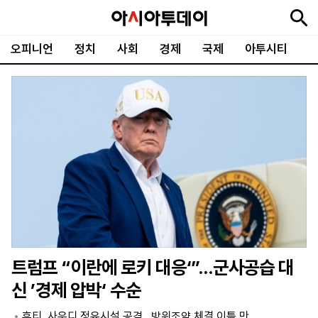
오피니언
정치
사회
경제
국제
아투시티
뉴
최
속
정
사
경
국
오
피
아
문
포
스
신
보
치
회
제
제
피
플
투
화
토
니
시
·
언
티
스
포
츠
ENGLISH
中
Tiếng
文
Việt
트럼프 “이란에 로키 대응‘”…군사공습 대
지
신
후
제
회
앱
신 ’경제 압박‘ 수순
면
문
원
보
사
설
보
구
하
24
소
치
후티, 사우디 정유시설 공격…방위조약 체결 이틀 만
기
독
기
시
개