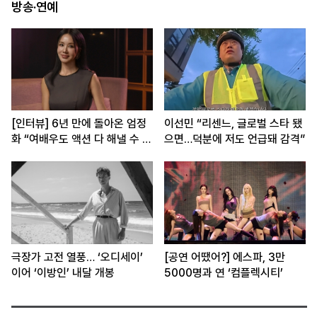
방송·연예
[인터뷰] 6년 만에 돌아온 엄정
이선민 “리센느, 글로벌 스타 됐
화 “여배우도 액션 다 해낼 수 있
으면…덕분에 저도 언급돼 감격”
죠”
극장가 고전 열풍… ‘오디세이’
[공연 어땠어?] 에스파, 3만
이어 ‘이방인’ 내달 개봉
5000명과 연 ‘컴플렉시티’