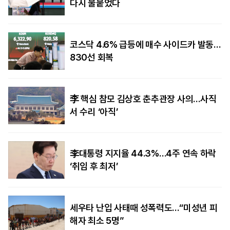
다시 불붙었다
코스닥 4.6% 급등에 매수 사이드카 발동…
830선 회복
李 핵심 참모 김상호 춘추관장 사의…사직
서 수리 ‘아직’
李대통령 지지율 44.3%…4주 연속 하락
‘취임 후 최저’
세우타 난입 사태때 성폭력도…“미성년 피
해자 최소 5명”