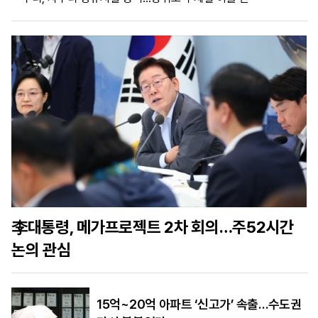
마
운
대
켓
세
학
파
동
워
문
골
프
李대통령, 메가프로젝트 2차 회의…주52시간
논의 관심
15억~20억 아파트 ‘신고가’ 속출…수도권