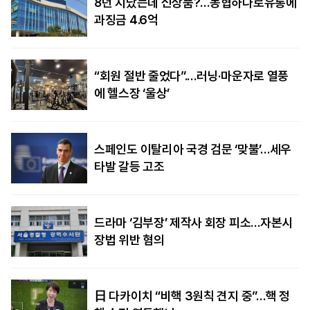
8년 지났는데 신상품?…농협하나로유통에
과징금 4.6억
“회원 절반 줄었다”.…러닝·마운자로 열풍
에 헬스장 ‘울상’
스페인도 이탈리아 국경 검문 ‘맞불’…세우
타발 갈등 고조
드라마 ‘김부장’ 제작사 회장 피소…자본시
장법 위반 혐의
日 다카이치 “비핵 3원칙 견지 중”…핵 정