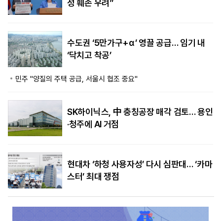
성 훼손 우려”
수도권 ‘5만가구+α’ 영끌 공급… 임기 내
‘닥치고 착공’
민주 "양질의 주택 공급, 서울시 협조 중요"
SK하이닉스, 中 충칭공장 매각 검토… 용인
·청주에 AI 거점
현대차 ‘하청 사용자성’ 다시 심판대… ‘카마
스터’ 최대 쟁점