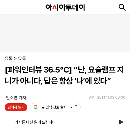
뉴
최
속
정
사
경
국
오
피
아
문
포
스
신
보
치
회
제
제
피
플
투
화
토
니
시
·
유통
언
티
스
>
유통
포
[파워인터뷰 36.5℃] “난, 요술램프 지
츠
니가 아니다, 답은 항상 ‘나’에 있다”
ENGLISH
中
Tiếng
文
Việt
안소연 기자
승인 : 2014.11.03 06:00
앱에서 읽기
구글 검색 선호 출처 추가
지
신
후
제
회
앱
면
문
원
보
사
설
기사를 대신 읽어 드립니다.
보
구
하
24
소
치
기
독
기
시
개