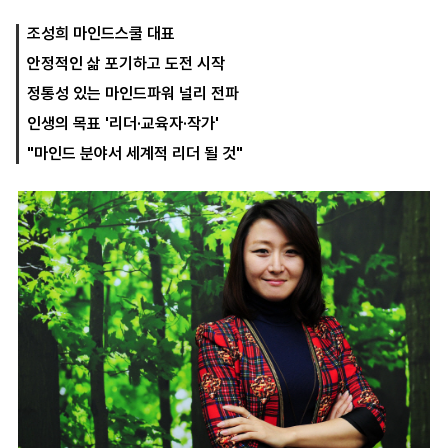
조성희 마인드스쿨 대표
안정적인 삶 포기하고 도전 시작
마
운
대
켓
세
학
정통성 있는 마인드파워 널리 전파
파
동
워
문
인생의 목표 '리더·교육자·작가'
골
"마인드 분야서 세계적 리더 될 것"
프