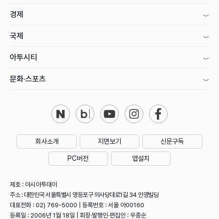
경제
국제
아투시티
문화·스포츠
회사소개
지면보기
신문구독
PC버전
앱설치
제호 : 아시아투데이
주소 : 대한민국 서울특별시 영등포구 의사당대로1길 34 인영빌딩
대표전화 : 02) 769-5000 | 등록번호 : 서울 아00160
등록일 : 2006년 1월 18일 | 회장·발행인·편집인 : 우종순