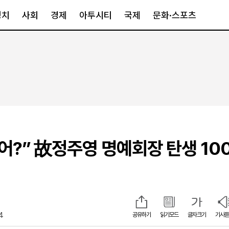
정치
사회
경제
아투시티
국제
문화·스포츠
경제
아투시티
국제
경제일반
종합
세계일반
정책
메트로
아시아·호주
금융·증권
경기·인천
북미
산업
세종·충청
중남미
IT·과학
영남
유럽
봤어?” 故정주영 명예회장 탄생 10
부동산
호남
중동·아프리
유통
강원
중기·벤처
제주
24
공유하기
읽기모드
글자크기
기사듣
인스타그램