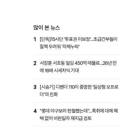
패밀리사이트
마켓파워
아투TV
대학동문골프최강전
많이 본 뉴스
1
[단독]15사단 ‘투표권 미보장’…초급간부들이
질책 두려워 ‘자체누락’
2
서장훈 서초동 빌딩 450억 매물로…26년 만
에 16배 시세차익 기대
3
[시승기] 디펜더 110이 증명한 ‘일상형 오프로
더’의 진화
4
“롯데 야구보러 헌혈했는데”…폭취에 대체 혜
택 없어 비판일자 재지급 검토