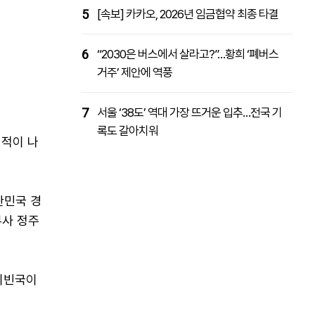
5
[속보] 카카오, 2026년 임금협약 최종 타결
6
“2030은 버스에서 살라고?”…황희 ‘폐버스
거주’ 제안에 역풍
7
서울 ‘38도’ 역대 가장 뜨거운 입추…전국 기
록도 갈아치워
서적이 나
한민국 경
부사 정주
 최빈국이