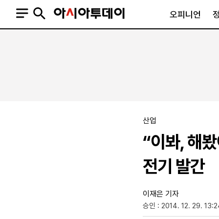
오피니언
오피니언
정치
사회
사설
정치일반
사회일반
칼럼·기고
청와대
사건·사고
기자의 눈
국회·정당
법원·검찰
피플
북한
교육·행정
산업
외교
노동·복지·환경
“이봐, 해
국방
보건·의학
정부
전기 발간
이재은 기자
승인 : 2014. 12. 29. 13:
SNS
뉴스스탠드
네이버블로그
아투TV(유튜브)
페이스북