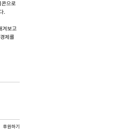
아이콘으로
다.
되새겨보고
국경제를
후원하기