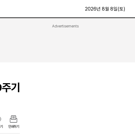
2026년 8월 8일(토)
Advertisements
문화·스포츠
최신
전체
방송
지면보기
가요
구독신청
영화
First Edition
문화
0주기
후원하기
카
종교
제보24시
스포츠
알립니다
여행
기
인쇄하기