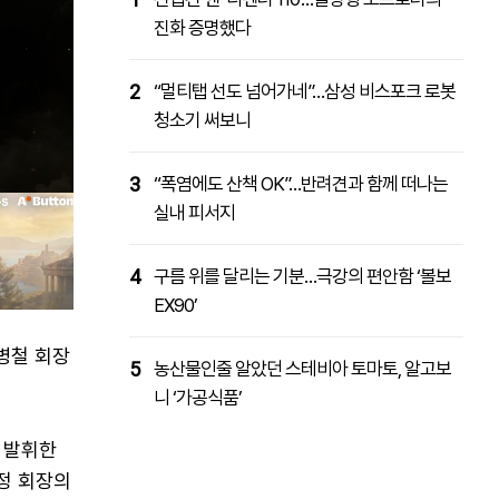
진화 증명했다
2
“멀티탭 선도 넘어가네”…삼성 비스포크 로봇
청소기 써보니
3
“폭염에도 산책 OK”…반려견과 함께 떠나는
실내 피서지
4
구름 위를 달리는 기분…극강의 편안함 ‘볼보
EX90’
병철 회장
5
농산물인줄 알았던 스테비아 토마토, 알고보
니 ‘가공식품’
 발휘한
정 회장의