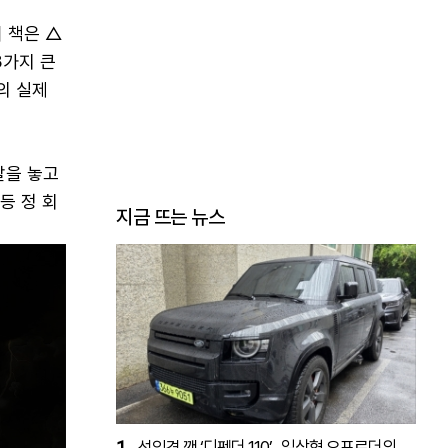
 책은 △
3가지 큰
의 실제
발을 놓고
등 정 회
지금 뜨는 뉴스
1
선입견 깬 ‘디펜더 110’…일상형 오프로더의