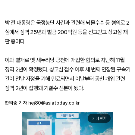
박 전 대통령은 국정농단 사건과 관련해 뇌물수수 등 혐의로 2
심에서 징역 25년과 벌금 200억원 등을 선고받고 상고심 재
판 중이다.
이와 별개로 옛 새누리당 공천에 개입한 혐의로 지난해 11월
징역 2년이 확정됐다. 상고심 접수 이후 세 번째 연장된 구속기
간이 전날 자정을 기해 만료되면서 이날부터 공천 개입 관련
징역 2년이 집행돼 기결수 신분이 됐다.
황의중 기자
hej80@asiatoday.co.kr
더보기
arrow_forward_ios