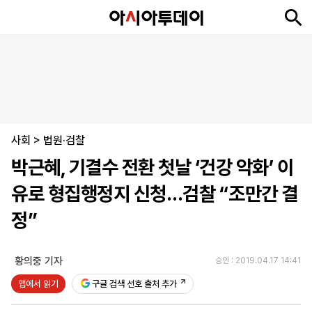
뉴
최
속
정
사
경
국
오
피
아
문
포
스
신
보
치
회
제
제
피
플
투
화
토
니
시
·
사회
언
티
스
>
법원·검찰
포
박근혜, 기결수 전환 첫날 ‘건강 악화’ 이
츠
유로 형집행정지 신청…검찰 “조만간 결
ENGLISH
中
Tiếng
정”
文
Việt
황의중 기자
승인 : 2019.04.17 14:41
지
신
후
제
회
앱
앱에서 읽기
구글 검색 선호 출처 추가
면
문
원
보
사
설
보
구
하
24
소
치
기
독
기
시
개