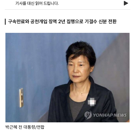
기사를 대신 읽어 드립니다.
마
운
대
구속만료와 공천개입 징역 2년 집행으로 기결수 신분 전환
켓
세
학
파
동
워
문
골
프
박근혜 전 대통령/연합