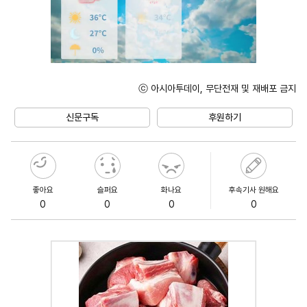
ⓒ 아시아투데이, 무단전재 및 재배포 금지
Unmute
신문구독
후원하기
좋아요
슬퍼요
화나요
후속기사 원해요
0
0
0
0