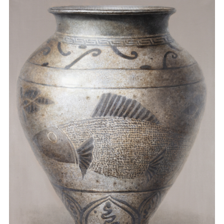
마
운
대
켓
세
학
파
동
워
문
골
프