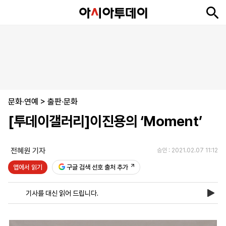
뉴
최
속
정
사
경
국
오
피
아
문
포
스
신
보
치
회
제
제
피
플
투
화
토
니
시
·
문화·연예
언
티
스
>
출판·문화
포
[투데이갤러리]이진용의 ‘Moment’
츠
전혜원 기자
승인 : 2021.02.07 11:12
ENGLISH
中
Tiếng
文
Việt
앱에서 읽기
구글 검색 선호 출처 추가
기사를 대신 읽어 드립니다.
지
신
후
제
회
앱
면
문
원
보
사
설
보
구
하
24
소
치
기
독
기
시
개