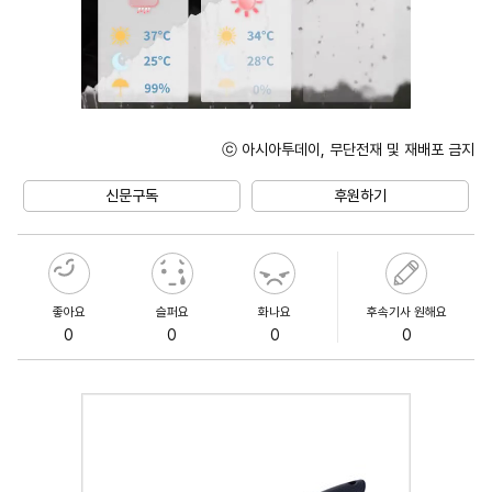
ⓒ 아시아투데이, 무단전재 및 재배포 금지
Unmute
신문구독
후원하기
좋아요
슬퍼요
화나요
후속기사 원해요
0
0
0
0