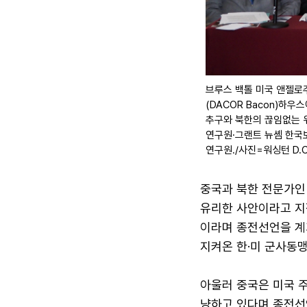
브루스 백톨 미국 앤젤로주
(DACOR Bacon)하우
추구와 북한의 끊임없는 
연구원·그랜트 뉴솀 한국
연구원./사진=워싱턴 D.
중국과 북한 전문가인
유리한 사안이라고 지
이라며 종전선언을 계
지켜온 한·미 군사동
아울러 중국은 미국 
냥하고 있다며 종전선