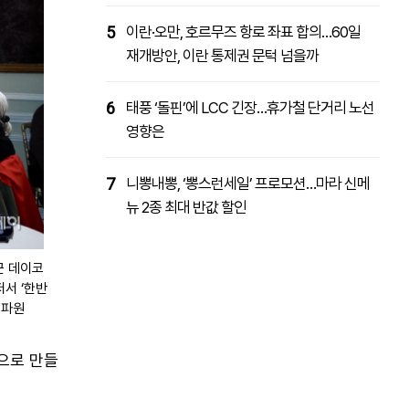
5
이란·오만, 호르무즈 항로 좌표 합의…60일
재개방안, 이란 통제권 문턱 넘을까
6
태풍 ‘돌핀’에 LCC 긴장…휴가철 단거리 노선
영향은
7
니뽕내뽕, ‘뽕스런세일’ 프로모션…마라 신메
뉴 2종 최대 반값 할인
근 데이코
저서 ‘한반
특파원
으로 만들