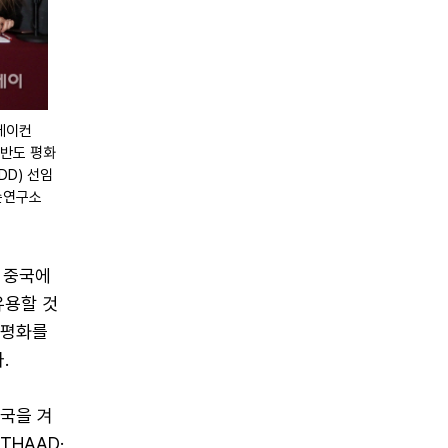
코베이컨
한반도 평화
D) 선임
슨연구소
 중국에
유용할 것
 평화를
.
한국을 겨
HAAD·