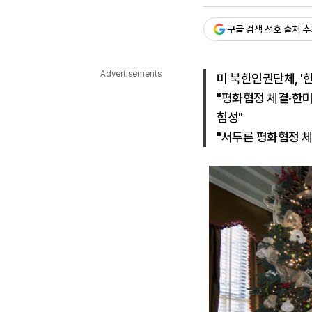
승인 : 2021. 12. 15. 03:0
다국어뉴스
ENGLISH
Tiếng Việt
中文
구글 검색 선호 출처 
Advertisements
미 북한인권단체, '
"평화협정 체결·한
험성"
"서두른 평화협정 체