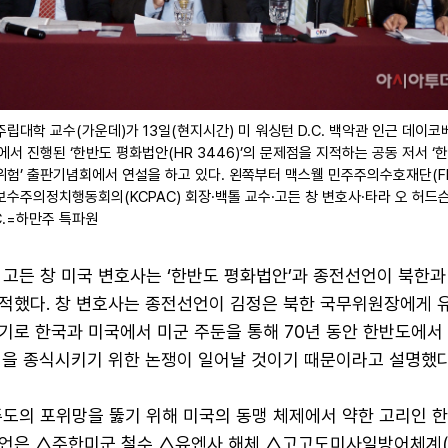
립대학 교수(가운데)가 13일(현지시간) 미 워싱턴 D.C. 백악관 인근 데이
스에서 진행된 ‘한반도 평화법안(HR 3446)’의 문제점을 지적하는 공동 저서 ‘
위험’ 출판기념회에서 연설을 하고 있다. 왼쪽부터 맥스웰 민주주의수호재단(FD
보수주의정치행동회의(KCPAC) 회장·백톨 교수·고든 창 변호사·타라 오 허드
C.=하만주 특파원
 고든 창 미국 변호사는 ‘한반도 평화법안’과 종전선언이 북한과
적했다. 창 변호사는 종전선언이 김정은 북한 국무위원장에게 
기로 한국과 미국에서 미군 주둔을 통해 70년 동안 한반도에서
맹을 종식시키기 위한 논쟁이 일어날 것이기 때문이라고 설명했다
주도의 포위망을 뚫기 위해 미국의 동맹 체제에서 약한 고리인 
언은 △주한미군 철수 △유엔사 해체 △고고도미사일방어체계(T