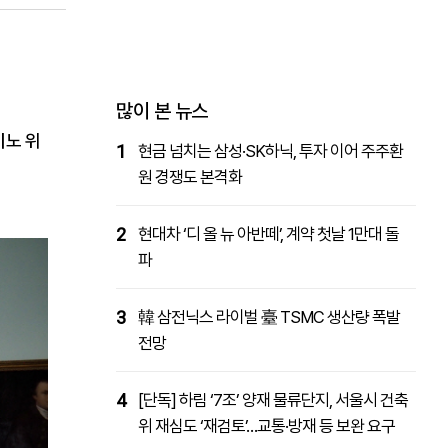
패밀리사이트
마켓파워
아투TV
대학동문골프최강전
많이 본 뉴스
미노 위
1
현금 넘치는 삼성·SK하닉, 투자 이어 주주환
원 경쟁도 본격화
2
현대차 ‘디 올 뉴 아반떼’, 계약 첫날 1만대 돌
파
3
韓 삼전닉스 라이벌 臺 TSMC 생산량 폭발
전망
4
[단독] 하림 ‘7조’ 양재 물류단지, 서울시 건축
위 재심도 ‘재검토’…교통·방재 등 보완 요구