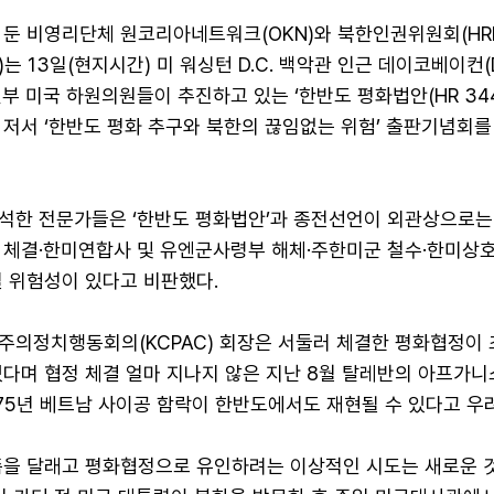
 둔 비영리단체 원코리아네트워크(OKN)와 북한인권위원회(HR
는 13일(현지시간) 미 워싱턴 D.C. 백악관 인근 데이코베이컨(
일부 미국 하원의원들이 추진하고 있는 ‘한반도 평화법안(HR 344
 저서 ‘한반도 평화 추구와 북한의 끊임없는 위험’ 출판기념회를
석한 전문가들은 ‘한반도 평화법안’과 종전선언이 외관상으로는
 체결·한미연합사 및 유엔군사령부 해체·주한미군 철수·한미상
질 위험성이 있다고 비판했다.
주의정치행동회의(KCPAC) 회장은 서둘러 체결한 평화협정이 
있다며 협정 체결 얼마 지나지 않은 지난 8월 탈레반의 아프가니
1975년 베트남 사이공 함락이 한반도에서도 재현될 수 있다고 우
족을 달래고 평화협정으로 유인하려는 이상적인 시도는 새로운 