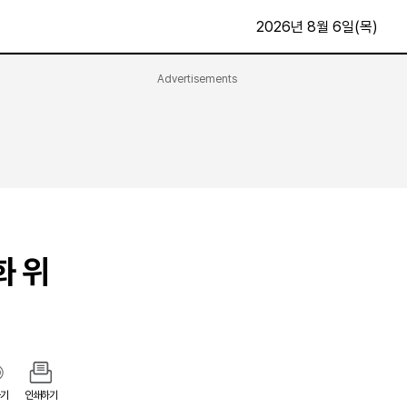
2026년 8월 6일(목)
Advertisements
문화·스포츠
최신
전체
방송
지면보기
가요
구독신청
영화
First Edition
문화
후원하기
화 위
카
종교
제보24시
스포츠
알립니다
여행
기
인쇄하기