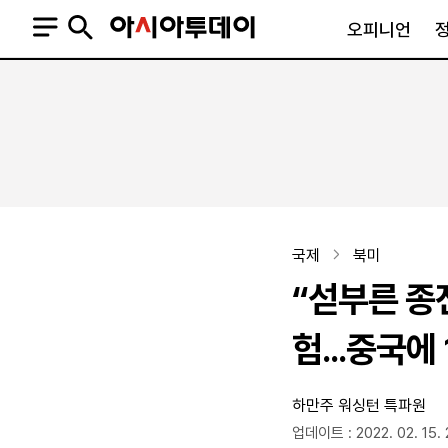
오피니언
오피니언
정치
사회
사설
정치일반
사회일반
칼럼·기고
청와대
사건·사고
기자의 눈
국회·정당
법원·검찰
피플
북한
교육·행정
국제
북미
외교
노동·복지·환경
“섣부른 종
국방
보건·의학
정부
험...중국에
하만주 워싱턴 특파원
SNS
뉴스스탠드
네이버블로그
아투TV(유튜브)
페이스북
업데이트 : 2022. 02. 15. 