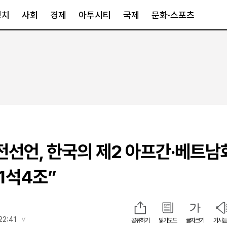
정치
사회
경제
아투시티
국제
문화·스포츠
경제
아투시티
국제
경제일반
종합
세계일반
정책
메트로
아시아·호주
금융·증권
경기·인천
북미
산업
세종·충청
중남미
IT·과학
영남
유럽
전선언, 한국의 제2 아프간·베트남
부동산
호남
중동·아프리
유통
강원
 1석4조”
중기·벤처
제주
인스타그램
22:41
공유하기
읽기모드
글자크기
기사듣