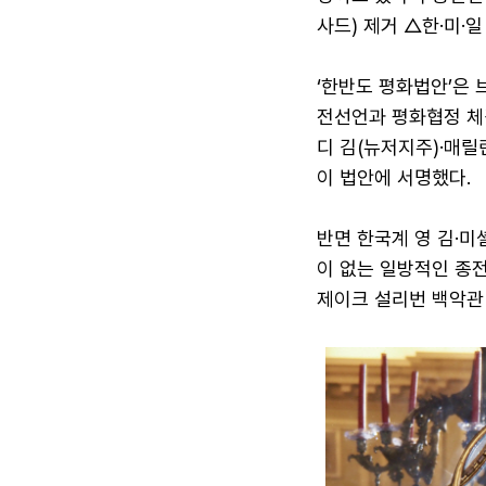
사드) 제거 △한·미·일
‘한반도 평화법안’은 
전선언과 평화협정 체결
디 김(뉴저지주)·매릴
이 법안에 서명했다.
반면 한국계 영 김·미
이 없는 일방적인 종
제이크 설리번 백악관