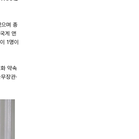
했으며 종
한국계 앤
이 1명이
핵화 약속
국무장관·