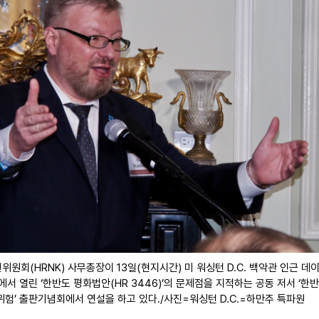
원회(HRNK) 사무총장이 13일(현지시간) 미 워싱턴 D.C. 백악관 인근 
스에서 열린 ‘한반도 평화법안(HR 3446)’의 문제점을 지적하는 공동 저서 ‘한
험’ 출판기념회에서 연설을 하고 있다./사진=워싱턴 D.C.=하만주 특파원