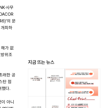
NK·사무
DACOR
6)’의 문
 개최하
 해가 없
호방위조
지금 뜨는 뉴스
초래한 공
스탄 점
려했다.
것이 아니