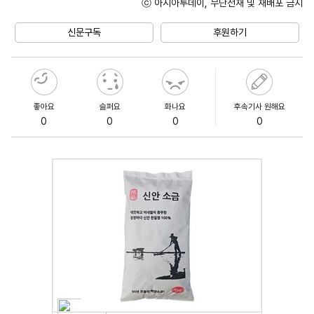
ⓒ 아시아투데이, 무단전재 및 재배포 금지
Unmute
신문구독
후원하기
좋아요
슬퍼요
화나요
후속기사 원해요
0
0
0
0