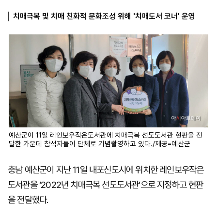
치매극복 및 치매 친화적 문화조성 위해 '치매도서 코너' 운영
마
운
대
켓
세
학
파
동
워
문
골
프
예산군이 11일 레인보우작은도서관에 치매극복 선도도서관 현판을 전
달한 가운데 참석자들이 단체로 기념촬영하고 있다./제공=예산군
충남 예산군이 지난 11일 내포신도시에 위치한 레인보우작은
도서관을 ‘2022년 치매극복 선도도서관’으로 지정하고 현판
을 전달했다.