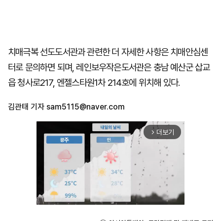
치매극복 선도도서관과 관련한 더 자세한 사항은 치매안심센
터로 문의하면 되며, 레인보우작은도서관은 충남 예산군 삽교
읍 청사로217, 엔젤스타원1차 214호에 위치해 있다.
김관태 기자
sam5115@naver.com
더보기
arrow_forward_ios