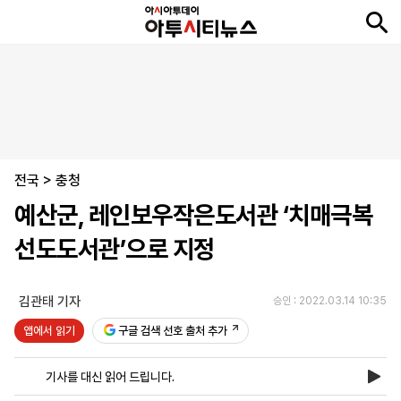
뉴
최
속
정
사
경
국
오
피
아
문
포
스
신
보
치
회
제
제
피
플
투
화
토
니
시
·
전국
언
티
스
>
충청
포
예산군, 레인보우작은도서관 ‘치매극복
츠
선도도서관’으로 지정
ENGLISH
中
Tiếng
文
Việt
김관태 기자
승인 : 2022.03.14 10:35
앱에서 읽기
구글 검색 선호 출처 추가
지
신
후
제
회
앱
면
문
원
보
사
설
기사를 대신 읽어 드립니다.
보
구
하
24
소
치
기
독
기
시
개