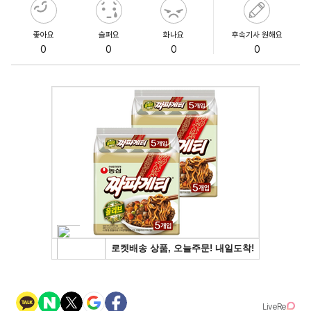
좋아요
슬퍼요
화나요
후속기사 원해요
0
0
0
0