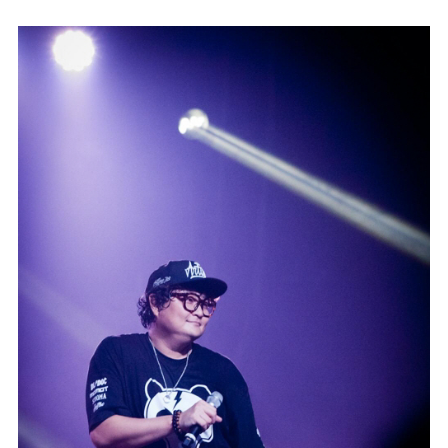
마
운
대
켓
세
학
파
동
워
문
골
프