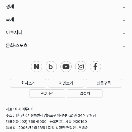
경제
국제
아투시티
문화·스포츠
회사소개
지면보기
신문구독
PC버전
앱설치
제호 : 아시아투데이
주소 : 대한민국 서울특별시 영등포구 의사당대로1길 34 인영빌딩
대표전화 : 02) 769-5000 | 등록번호 : 서울 아00160
등록일 : 2006년 1월 18일 | 회장·발행인·편집인 : 우종순