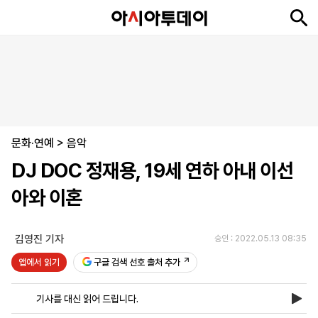
뉴
최
속
정
사
경
국
오
피
아
문
포
스
신
보
치
회
제
제
피
플
투
화
토
니
시
·
문화·연예
언
티
스
>
음악
포
DJ DOC 정재용, 19세 연하 아내 이선
츠
아와 이혼
ENGLISH
中
Tiếng
文
Việt
김영진 기자
승인 : 2022.05.13 08:35
앱에서 읽기
구글 검색 선호 출처 추가
지
신
후
제
회
앱
면
문
원
보
사
설
기사를 대신 읽어 드립니다.
보
구
하
24
소
치
기
독
기
시
개