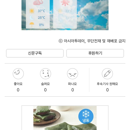
ⓒ 아시아투데이, 무단전재 및 재배포 금지
Unmute
신문구독
후원하기
좋아요
슬퍼요
화나요
후속기사 원해요
0
0
0
0