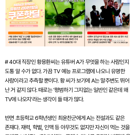
마
운
대
켓
세
학
파
동
워
문
골
프
# 40대 직장인 황용환씨는 유튜버 A가 무엇을 하는 사람인지
도통 알 수가 없다. 가끔 TV 예능 프로그램에 나오니 유명한
사람이라고 추측할 뿐이다. 황 씨가 보기에 A는 말주변도 뛰어
난 거 같지 않다. 때로는 '평범하기 그지없는 일반인 같은데 왜
TV에 나오지'라는 생각이 들 때가 많다.
반면 초등학교 6학년생인 최윤찬군에게 A는 전설과도 같은
존재다. 재력, 학벌, 인맥 등 아무것도 없지만 자신이 먹는 것을