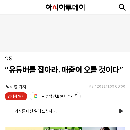
뉴
최
속
정
사
경
국
오
피
아
문
포
스
신
보
치
회
제
제
피
플
투
화
토
니
시
·
유통
언
티
스
포
“유튜버를 잡아라. 매출이 오를 것이다”
츠
박세영 기자
승인 : 2022.11.09 06:00
ENGLISH
中
Tiếng
文
Việt
앱에서 읽기
구글 검색 선호 출처 추가
기사를 대신 읽어 드립니다.
지
신
후
제
회
앱
면
문
원
보
사
설
보
구
하
24
소
치
기
독
기
시
개