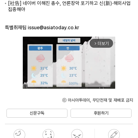
[社告] 네이버 이해진 총수, 언론장악 포기하고 신(新)·해외사업
집중해야
특별취재팀
issue@asiatoday.co.kr
더보기
arrow_forward_ios
ⓒ 아시아투데이, 무단전재 및 재배포 금지
Unmute
신문구독
후원하기