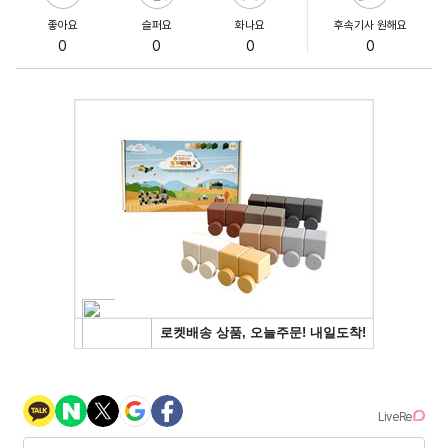
좋아요
슬퍼요
화나요
후속기사 원해요
0
0
0
0