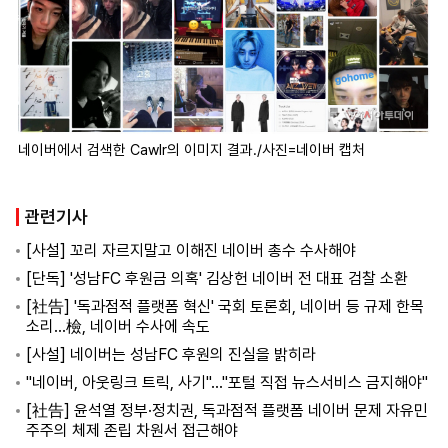
네이버에서 검색한 Cawlr의 이미지 결과./사진=네이버 캡처
관련기사
[사설] 꼬리 자르지말고 이해진 네이버 총수 수사해야
[단독] '성남FC 후원금 의혹' 김상헌 네이버 전 대표 검찰 소환
[社告] '독과점적 플랫폼 혁신' 국회 토론회, 네이버 등 규제 한목
소리…檢, 네이버 수사에 속도
[사설] 네이버는 성남FC 후원의 진실을 밝히라
"네이버, 아웃링크 트릭, 사기"..."포털 직접 뉴스서비스 금지해야"
[社告] 윤석열 정부·정치권, 독과점적 플랫폼 네이버 문제 자유민
주주의 체제 존립 차원서 접근해야