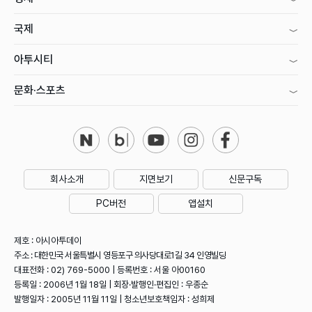
국제
아투시티
문화·스포츠
회사소개
지면보기
신문구독
PC버전
앱설치
제호 : 아시아투데이
주소 : 대한민국 서울특별시 영등포구 의사당대로1길 34 인영빌딩
대표전화 : 02) 769-5000 | 등록번호 : 서울 아00160
등록일 : 2006년 1월 18일 | 회장·발행인·편집인 : 우종순
발행일자 : 2005년 11월 11일 | 청소년보호책임자 : 성희제