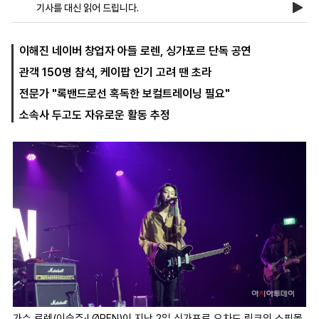
기사를 대신 읽어 드립니다.
마
운
대
이해진 네이버 창업자 아들 로렌, 싱가포르 단독 공연
켓
세
학
관객 150명 참석, 케이팝 인기 고려 땐 초라
파
동
워
문
전문가 "록밴드로선 혹독한 보컬트레이닝 필요"
골
프
소속사 두고도 자유로운 활동 추정
가수 로렌(이승주·LØREN)이 지난 2일 싱가포르 오차드 링크의 쇼핑몰