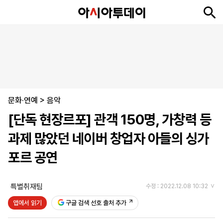
뉴
최
속
정
사
경
국
오
피
아
문
포
스
신
보
치
회
제
제
피
플
투
화
토
니
시
·
문화·연예
언
티
스
>
음악
포
[단독 현장르포] 관객 150명, 가창력 등
츠
과제 많았던 네이버 창업자 아들의 싱가
ENGLISH
中
Tiếng
포르 공연
文
Việt
특별취재팀
수정 : 2022.12.08 10:32
지
신
후
제
회
앱
앱에서 읽기
구글 검색 선호 출처 추가
면
문
원
보
사
설
보
구
하
24
소
치
기
독
기
시
개