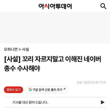
뉴
최
속
정
사
경
국
오
피
아
문
포
스
신
보
치
회
제
제
피
플
투
화
토
니
시
·
오피니언
언
티
스
>
사설
포
[사설] 꼬리 자르지말고 이해진 네이버
츠
총수 수사해야
ENGLISH
中
Tiếng
文
Việt
승인 : 2022.12.18 17:31
앱에서 읽기
구글 검색 선호 출처 추가
지
신
후
제
회
앱
면
문
원
보
사
설
기사를 대신 읽어 드립니다.
보
구
하
24
소
치
기
독
기
시
개