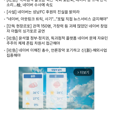
소리…檢, 네이버 수사에 속도
[사설] 네이버는 성남FC 후원의 진실을 밝히라
"네이버, 아웃링크 트릭, 사기"..."포털 직접 뉴스서비스 금지해야"
[단독 현장르포] 관객 150명, 가창력 등 과제 많았던 네이버 창업
자 아들의 싱가포르 공연
[社告] 윤석열 정부·정치권, 독과점적 플랫폼 네이버 문제 자유민
주주의 체제 존립 차원서 접근해야
[社告] 네이버 이해진 총수, 언론장악 포기하고 신(新)·해외사업
집중해야
더보기
arrow_forward_ios