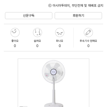
ⓒ 아시아투데이, 무단전재 및 재배포 금지
Unmute
신문구독
후원하기
좋아요
슬퍼요
화나요
후속기사 원해요
0
0
0
0