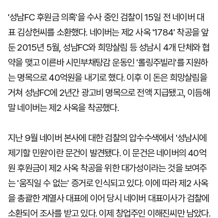
'성남FC 후원금 의혹'을 수사 중인 검찰이 15일 전 네이버 대
표 김상헌씨를 소환했다. 네이버는 제2 사옥 '1784' 착공을 앞
마
운
대
켓
세
학
둔 2015년 5월, 성남FC와 희망살림 등 성남시 4개 단체와 협
파
동
워
문
약을 맺고 이른바 시민부채탕감 운동인 '롤링주빌리'를 지원하
골
는 명목으로 40억원을 내기로 했다. 이후 이 돈은 희망살림을
프
거쳐 성남FC에 2년간 광고비 명목으로 전액 지급됐고, 이듬해
말 네이버는 제2 사옥을 착공했다.
지난 9월 네이버 본사에 대한 검찰의 압수수색에서 '성남시에
제기할 민원'이란 문건이 발견됐다. 이 문건은 네이버의 40억
원 후원금이 제2 사옥 착공을 위한 대가성이라는 것을 보여주
는 '움직일 수 없는' 증거로 인식되고 있다. 이에 따라 제2 사옥
을 총괄한 계열사 대표에 이어 당시 네이버 대표이사가 검찰에
소환되어 조사를 받고 있다. 이제 창업주인 이해진씨만 남았다.