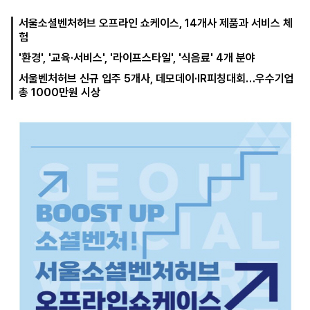
서울소셜벤처허브 오프라인 쇼케이스, 14개사 제품과 서비스 체
험
마
운
대
'환경', '교육·서비스', '라이프스타일', '식음료' 4개 분야
켓
세
학
파
동
서울벤처허브 신규 입주 5개사, 데모데이·IR피칭대회…우수기업
워
문
총 1000만원 시상
골
프