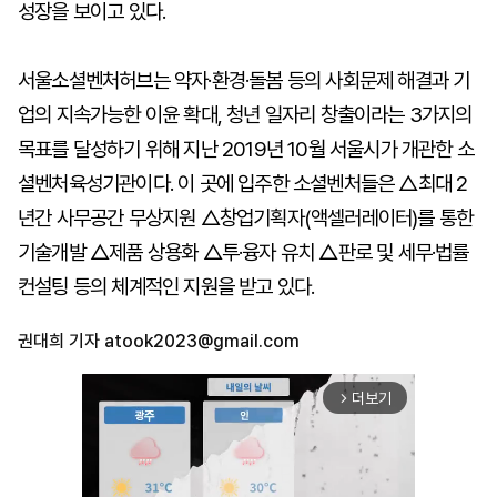
성장을 보이고 있다.
서울소셜벤처허브는 약자·환경·돌봄 등의 사회문제 해결과 기
업의 지속가능한 이윤 확대, 청년 일자리 창출이라는 3가지의
목표를 달성하기 위해 지난 2019년 10월 서울시가 개관한 소
셜벤처육성기관이다. 이 곳에 입주한 소셜벤처들은 △최대 2
년간 사무공간 무상지원 △창업기획자(액셀러레이터)를 통한
기술개발 △제품 상용화 △투·융자 유치 △판로 및 세무·법률
컨설팅 등의 체계적인 지원을 받고 있다.
권대희 기자
atook2023@gmail.com
더보기
arrow_forward_ios