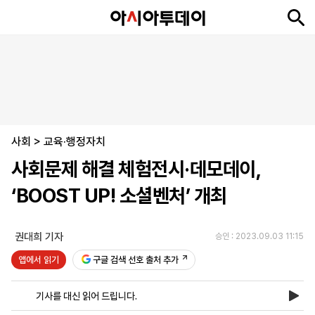
뉴
최
속
정
사
경
국
오
피
아
문
포
스
신
보
치
회
제
제
피
플
투
화
토
니
시
·
사회
언
티
스
>
교육·행정자치
포
사회문제 해결 체험전시·데모데이,
츠
‘BOOST UP! 소셜벤처’ 개최
ENGLISH
中
Tiếng
文
Việt
권대희 기자
승인 : 2023.09.03 11:15
앱에서 읽기
구글 검색 선호 출처 추가
지
신
후
제
회
앱
면
문
원
보
사
설
기사를 대신 읽어 드립니다.
보
구
하
24
소
치
기
독
기
시
개