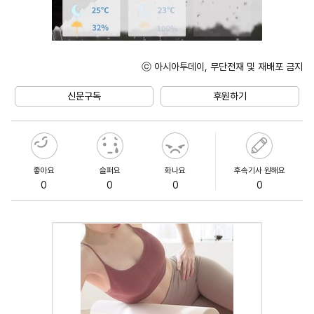
ⓒ 아시아투데이, 무단전재 및 재배포 금지
Unmute
신문구독
후원하기
좋아요
슬퍼요
화나요
후속기사 원해요
0
0
0
0