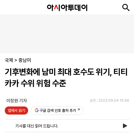
뉴
최
속
정
사
경
국
오
피
아
문
포
스
신
보
치
회
제
제
피
플
투
화
토
니
시
·
국제
언
티
스
>
중남미
포
기후변화에 남미 최대 호수도 위기, 티티
츠
카카 수위 위험 수준
ENGLISH
中
Tiếng
文
Việt
이장원 기자
승인 : 2023.09.04 15:46
앱에서 읽기
구글 검색 선호 출처 추가
지
신
후
제
회
앱
면
문
원
보
사
설
기사를 대신 읽어 드립니다.
보
구
하
24
소
치
기
독
기
시
개