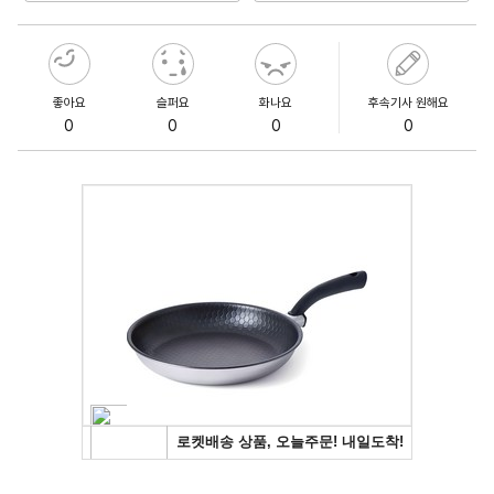
좋아요
슬퍼요
화나요
후속기사 원해요
0
0
0
0