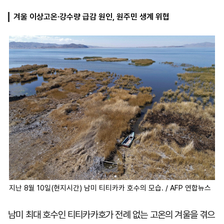
겨울 이상고온·강수량 급감 원인, 원주민 생계 위협
마
운
대
켓
세
학
파
동
워
문
골
프
지난 8월 10일(현지시간) 남미 티티카카 호수의 모습. / AFP 연합뉴스
남미 최대 호수인 티티카카호가 전례 없는 고온의 겨울을 겪으