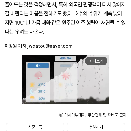
줄어드는 것을 걱정하면서, 특히 외국인 관광객이 다시 많아지
길 바란다는 마음을 전하기도 했다. 호수의 수위가 계속 낮아
지면 1991년 가뭄 때와 같은 원주민 이주 행렬이 재연될 수 있
다는 우려도 나온다.
이장원 기자
jwdatou@naver.com
더보기
arrow_forward_ios
ⓒ 아시아투데이, 무단전재 및 재배포 금지
Unmute
신문구독
후원하기