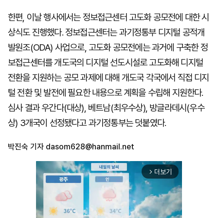
한편, 이날 행사에서는 정보접근센터 고도화 공모전에 대한 시
상식도 진행했다. 정보접근센터는 과기정통부 디지털 공적개
발원조(ODA) 사업으로, 고도화 공모전에는 과거에 구축한 정
보접근센터를 개도국의 디지털 선도시설로 고도화해 디지털
전환을 지원하는 공모 과제에 대해 개도국 각국에서 직접 디지
털 전환 및 발전에 필요한 내용으로 계획을 수립해 지원한다.
심사 결과 우간다(대상), 베트남(최우수상), 방글라데시(우수
상) 3개국이 선정됐다고 과기정통부는 덧붙였다.
박진숙 기자
dasom628@hanmail.net
더보기
arrow_forward_ios