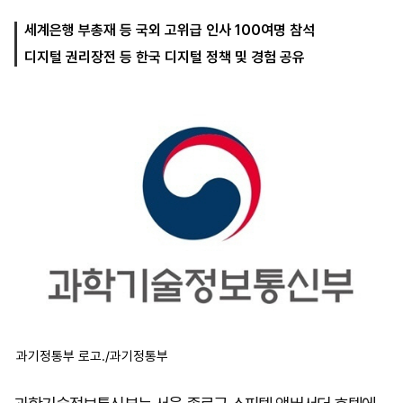
세계은행 부총재 등 국외 고위급 인사 100여명 참석
디지털 권리장전 등 한국 디지털 정책 및 경험 공유
마
운
대
켓
세
학
파
동
워
문
골
프
과기정통부 로고./과기정통부