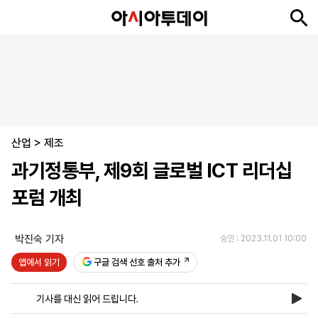
뉴
최
속
정
사
경
국
오
피
아
문
포
스
신
보
치
회
제
제
피
플
투
화
토
니
시
·
산업
언
티
스
>
제조
포
과기정통부, 제9회 글로벌 ICT 리더십
츠
포럼 개최
ENGLISH
中
Tiếng
文
Việt
박진숙 기자
승인 : 2023.11.01 10:00
앱에서 읽기
구글 검색 선호 출처 추가
지
신
후
제
회
앱
면
문
원
보
사
설
기사를 대신 읽어 드립니다.
보
구
하
24
소
치
기
독
기
시
개