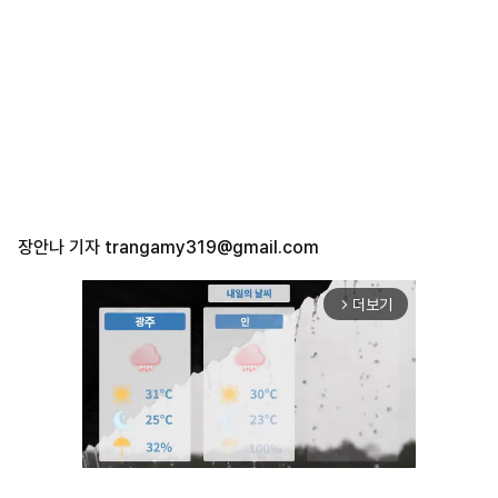
장안나 기자
trangamy319@gmail.com
더보기
arrow_forward_ios