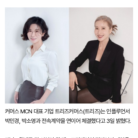
마
운
대
켓
세
학
파
동
워
문
골
프
커머스 MCN 대표 기업 트리즈커머스(트리즈)는 인플루언서
박민경, 박소영과 전속계약을 연이어 체결했다고 3일 밝혔다.