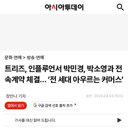
뉴
최
속
정
사
경
국
오
피
아
문
포
스
신
보
치
회
제
제
피
플
투
화
토
니
시
·
문화·연예
언
티
스
>
방송·연예
포
트리즈, 인플루언서 박민경, 박소영과 전
츠
속계약 체결… ‘전 세대 아우르는 커머스’
ENGLISH
中
Tiếng
文
Việt
장안나 기자
승인 : 2024.04.03 15:02
앱에서 읽기
구글 검색 선호 출처 추가
지
신
후
제
회
앱
면
문
원
보
사
설
기사를 대신 읽어 드립니다.
보
구
하
24
소
치
기
독
기
시
개