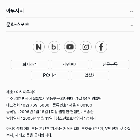
아투시티
문화·스포츠
회사소개
지면보기
신문구독
PC버전
앱설치
제호 : 아시아투데이
주소 : 대한민국 서울특별시 영등포구 의사당대로1길 34 인영빌딩
대표전화 : 02) 769-5000 | 등록번호 : 서울 아00160
등록일 : 2006년 1월 18일 | 회장·발행인·편집인 : 우종순
발행일자 : 2005년 11월 11일 | 청소년보호책임자 : 성희제
아시아투데이의 모든 콘텐츠(기사)는 저작권법의 보호를 받으며, 무단전재 및 수집,
복사, 재배포 등을 금지합니다.