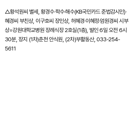
△황석원씨 별세, 황경수·학수·해수(KB국민카드 준법감시인)·
혜경씨 부친상, 이구호씨 장인상, 허혜경·이혜정·엄원경씨 시부
마
운
대
켓
세
학
상=강원대학교병원 장례식장 2호실(1층), 발인 6일 오전 6시
파
동
워
문
30분, 장지 (1차)춘천 안식원, (2차)부활동산, 033-254-
골
프
5611