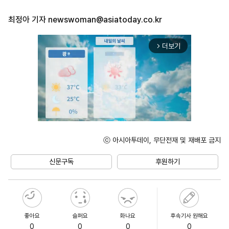
최정아 기자
newswoman@asiatoday.co.kr
더보기
arrow_forward_ios
ⓒ 아시아투데이, 무단전재 및 재배포 금지
Unmute
신문구독
후원하기
좋아요
슬퍼요
화나요
후속기사 원해요
0
0
0
0