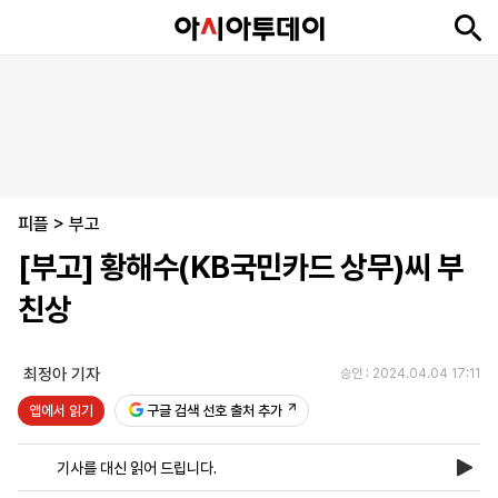
뉴
최
속
정
사
경
국
오
피
아
문
포
스
신
보
치
회
제
제
피
플
투
화
토
니
시
·
피플
언
티
스
>
부고
포
[부고] 황해수(KB국민카드 상무)씨 부
츠
친상
ENGLISH
中
Tiếng
文
Việt
최정아 기자
승인 : 2024.04.04 17:11
앱에서 읽기
구글 검색 선호 출처 추가
지
신
후
제
회
앱
면
문
원
보
사
설
기사를 대신 읽어 드립니다.
보
구
하
24
소
치
기
독
기
시
개