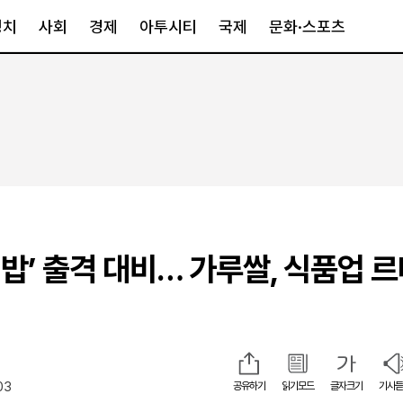
정치
사회
경제
아투시티
국제
문화·스포츠
경제
아투시티
국제
경제일반
종합
세계일반
정책
메트로
아시아·호주
금융·증권
경기·인천
북미
산업
세종·충청
중남미
IT·과학
영남
유럽
김밥’ 출격 대비… 가루쌀, 식품업 
부동산
호남
중동·아프리
유통
강원
중기·벤처
제주
03
공유하기
읽기모드
글자크기
기사듣
인스타그램