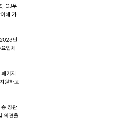
, CJ푸
참여해 가
2023년
실수요업체
도 패키지
 지원하고
 송 장관
및 의견을