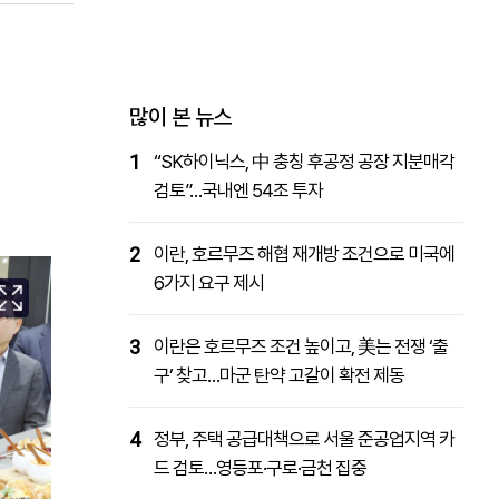
패밀리사이트
마켓파워
아투TV
대학동문골프최강전
많이 본 뉴스
1
“SK하이닉스, 中 충칭 후공정 공장 지분매각
검토”…국내엔 54조 투자
2
이란, 호르무즈 해협 재개방 조건으로 미국에
6가지 요구 제시
3
이란은 호르무즈 조건 높이고, 美는 전쟁 ‘출
구’ 찾고…마군 탄약 고갈이 확전 제동
4
정부, 주택 공급대책으로 서울 준공업지역 카
드 검토…영등포·구로·금천 집중