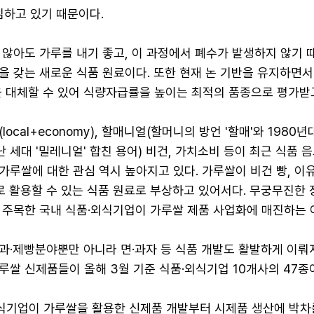
김하고 있기 때문이다.
않아도 가루를 내기 좋고, 이 과정에서 폐수가 발생하지 않기 
 갖는 새로운 식품 원료이다. 또한 현재 논 기반을 유지하면서
을 대체할 수 있어 식량자급률을 높이는 최적의 품종으로 평가받고
ocal+economy), 할매니얼(할머니의 방언 '할매'와 1980
난 세대 '밀레니얼' 합친 용어) 비건, 가치소비 등이 최근 식품 
루쌀에 대한 관심 역시 높아지고 있다. 가루쌀이 비건 빵, 이
로 활용할 수 있는 식품 원료로 부상하고 있어서다. 무궁무진한 
 주목한 국내 식품·외식기업이 가루쌀 제품 사업화에 매진하는 
과·제빵분야뿐만 아니라 면·과자 등 식품 개발도 활발하게 이뤄
쌀 신제품들이 올해 3월 기준 식품·외식기업 10개사의 47종
외식기업이 가루쌀을 활용한 신제품 개발부터 시제품 생산에 박차