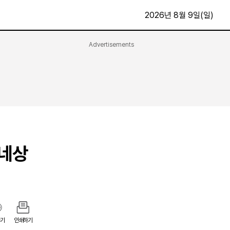
2026년 8월 9일(일)
Advertisements
문화·스포츠
최신
전체
방송
지면보기
가요
구독신청
영화
First Edition
문화
후원하기
르네상
카
종교
제보24시
스포츠
알립니다
여행
기
인쇄하기