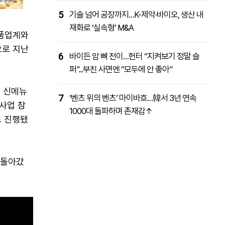
5
기술 넘어 공장까지…K-제약·바이오, 생산 내
재화로 ‘실속형’ M&A
식품업계와
으로 지난
6
바이든 암 뼈 전이…헌터 “지켜보기 정말 슬
퍼”...부친 사면엔 “모두에 안 좋아”
로 신메뉴
7
‘벤츠 위의 벤츠’ 마이바흐…韓서 3년 연속
사업 참
1000대 돌파하며 존재감↑
로 진행됐
 돌아갔