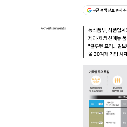
다국어뉴스
ENGLISH
Tiếng Việt
中文
구글 검색 선호 출처 
Advertisements
농식품부, 식품업계
제과·제빵 신메뉴 품
"글루텐 프리… 밀보
올 30여개 기업 시