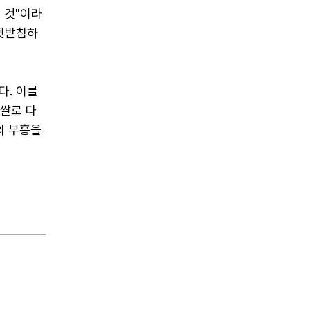
 것"이라
 뒷받침하
다. 이를
루쌀로 다
의 부흥을