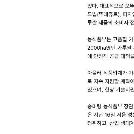
있다. 대표적으로 오뚜
드빌(뚜레쥬르), 피
루쌀 제품의 소비자 
농식품부는 고품질 가루
2000ha였던 가루쌀
에 안정적 공급 대책을
아울러 식품업계가 가
로 지속 지원할 계획
있으며, 현장 기술지
송미령 농식품부 장관도
은 지난 16일 서울 
청취하고, 산업 생태계