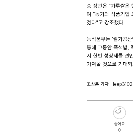
송 장관은 "가루쌀은 
며 "농가와 식품기업
겠다"고 강조했다.
농식품부는 '쌀가공산업
통해 그동안 즉석밥,
시 한번 성장세를 견
가져올 것으로 기대되
조상은 기자
leep3102
좋아요
0