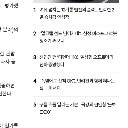
로 평가했
1
여유 넘치는 12기통 엔진의 품격… 안락한 2
열 승차감 인상적
빵 분야)의
2
“멀티탭 선도 넘어가네”…삼성 비스포크 로봇
청소기 써보니
한 관람
3
선입견 깬 ‘디펜더 110’…일상형 오프로더의
 과자 등
진화 증명했다
4
“폭염에도 산책 OK”…반려견과 함께 떠나는
인증하면
실내 피서지
진한다.
5
구름 위를 달리는 기분…극강의 편안함 ‘볼보
EX90’
이 밀가루