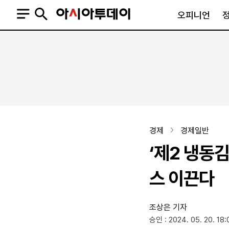
오피니언
오피니언
정치
사회
사설
정치일반
사회일반
칼럼·기고
청와대
사건·사고
기자의 눈
국회·정당
법원·검찰
피플
북한
교육·행정
경제
경제일반
외교
노동·복지·환경
‘제2 냉동
국방
보건·의학
정부
스 이끈다
조상은 기자
SNS
승인 : 2024. 05. 20. 18:
뉴스스탠드
네이버블로그
아투TV(유튜브)
페이스북