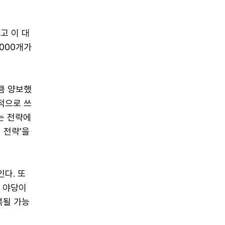
고 이 대
000개가
큼 양보했
적으로 쓰
는 전략에
 전략'을
다. 또
. 야당이
복될 가능