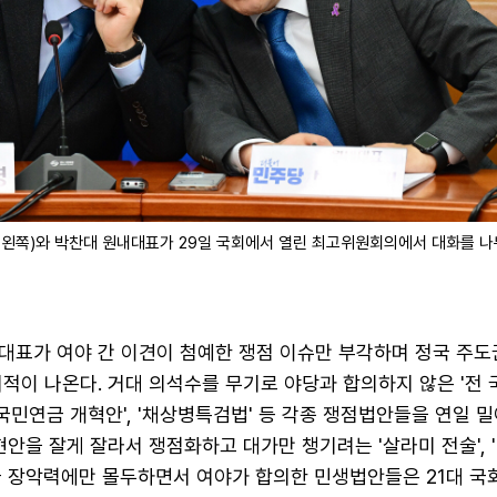
왼쪽)와 박찬대 원내대표가 29일 국회에서 열린 최고위원회의에서 대화를 나
대표가 여야 간 이견이 첨예한 쟁점 이슈만 부각하며 정국 주도
적이 나온다. 거대 의석수를 무기로 야당과 합의하지 않은 '전 
'국민연금 개혁안', '채상병특검법' 등 각종 쟁점법안들을 연일 
현안을 잘게 잘라서 쟁점화하고 대가만 챙기려는 '살라미 전술', 
국 장악력에만 몰두하면서 여야가 합의한 민생법안들은 21대 국