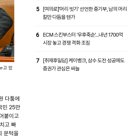
5
[여의로]‘머리 빗기’ 선언한 중기부, 남의 머리
칼만 다듬을 텐가
6
ECM 스킨부스터 ‘우후죽순’…내년 1700억
시장 놓고 경쟁 격화 조짐
7
[취재후일담] 케이뱅크, 삼수 도전 성공에도
누고 있
증권가 관심은 싸늘
권 다툼에
국민 25만
밀어붙이고
'치고 빠
회 문턱을