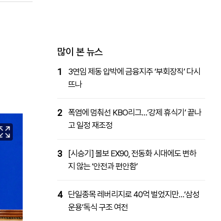
패밀리사이트
마켓파워
아투TV
대학동문골프최강전
많이 본 뉴스
1
3연임 제동 압박에 금융지주 ‘부회장직’ 다시
뜨나
2
폭염에 멈춰선 KBO리그…‘강제 휴식기’ 끝나
고 일정 재조정
3
[시승기] 볼보 EX90, 전동화 시대에도 변하
지 않는 ‘안전과 편안함’
4
단일종목 레버리지로 40억 벌었지만…‘삼성
운용’독식 구조 여전