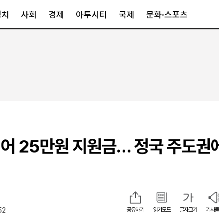
정치
사회
경제
아투시티
국제
문화·스포츠
경제
아투시티
국제
경제일반
종합
세계일반
정책
메트로
아시아·호주
금융·증권
경기·인천
북미
산업
세종·충청
중남미
IT·과학
영남
유럽
어 25만원 지원금… 정국 주도권
부동산
호남
중동·아프리
유통
강원
중기·벤처
제주
52
공유하기
읽기모드
글자크기
기사듣
인스타그램