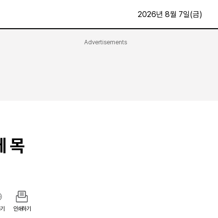
2026년 8월 7일(금)
Advertisements
문화·스포츠
최신
전체
방송
지면보기
가요
구독신청
영화
First Edition
문화
후원하기
에 목
카
종교
제보24시
스포츠
알립니다
여행
기
인쇄하기