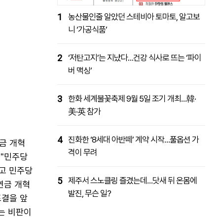
1
농산물인줄 알았던 스테비아 토마토, 알고보
니 ‘가공식품’
2
‘저탄고지’는 지났다…건강 식사로 뜨는 ‘파이
버 맥싱’
3
한화 세계불꽃축제 9월 5일 조기 개최…韓·
美·英 참가
4
진화한 ‘8세대 아반떼’ 계약 시작…풀옵션 가
금 개혁
격이 무려
 "민주당
고 민주당
5
제주서 스노클링 즐겼는데…닷새 뒤 온몸에
연금 개혁
발진, 무슨 일?
표결을 앞
는 비판이