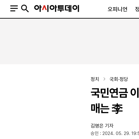
오피니언
오피니언
정치
사회
사설
정치일반
사회일반
칼럼·기고
청와대
사건·사고
기자의 눈
국회·정당
법원·검찰
피플
북한
교육·행정
정치
국회·정당
외교
노동·복지·환경
국민연금 이
국방
보건·의학
정부
매는 李
김명은 기자
SNS
승인 : 2024. 05. 29. 19:
뉴스스탠드
네이버블로그
아투TV(유튜브)
페이스북