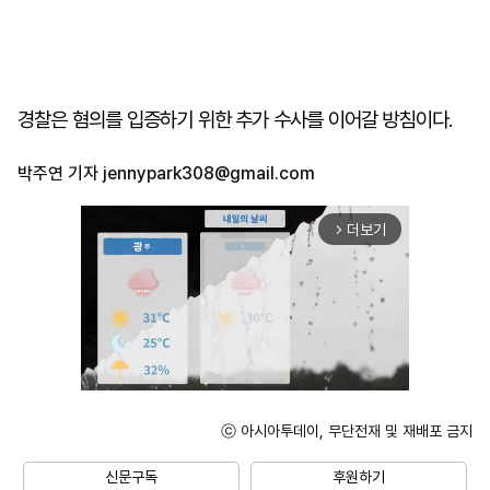
경찰은 혐의를 입증하기 위한 추가 수사를 이어갈 방침이다.
박주연 기자
jennypark308@gmail.com
더보기
arrow_forward_ios
ⓒ 아시아투데이, 무단전재 및 재배포 금지
Unmute
신문구독
후원하기