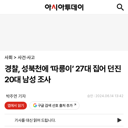
뉴
최
속
정
사
경
국
오
피
아
문
포
스
신
보
치
회
제
제
피
플
투
화
토
니
시
·
사회
언
티
스
>
사건·사고
포
경찰, 성북천에 ‘따릉이’ 27대 집어 던진
츠
20대 남성 조사
ENGLISH
中
Tiếng
文
Việt
박주연 기자
승인 : 2024.06.14 13:42
앱에서 읽기
구글 검색 선호 출처 추가
지
신
후
제
회
앱
면
문
원
보
사
설
기사를 대신 읽어 드립니다.
보
구
하
24
소
치
기
독
기
시
개