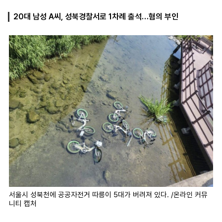
20대 남성 A씨, 성북경찰서로 1차례 출석…혐의 부인
마
운
대
켓
세
학
파
동
워
문
골
프
서울시 성북천에 공공자전거 따릉이 5대가 버려져 있다. /온라인 커뮤
니티 캡처