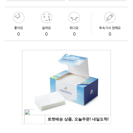
좋아요
슬퍼요
화나요
후속기사 원해요
0
0
0
0