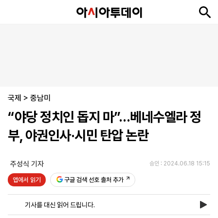
뉴
최
속
정
사
경
국
오
피
아
문
포
스
신
보
치
회
제
제
피
플
투
화
토
니
시
·
국제
언
티
스
>
중남미
포
“야당 정치인 돕지 마”…베네수엘라 정
츠
부, 야권인사·시민 탄압 논란
ENGLISH
中
Tiếng
文
Việt
주성식 기자
승인 : 2024.06.18 15:15
앱에서 읽기
구글 검색 선호 출처 추가
지
신
후
제
회
앱
면
문
원
보
사
설
기사를 대신 읽어 드립니다.
보
구
하
24
소
치
기
독
기
시
개