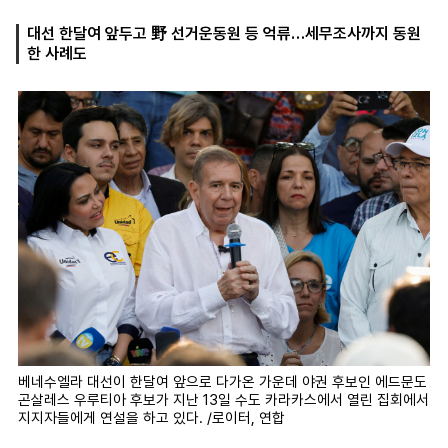
대선 한달여 앞두고 野 선거운동원 등 억류…세무조사까지 동원
한 사례도
마
운
대
켓
세
학
파
동
워
문
골
프
베네수엘라 대선이 한달여 앞으로 다가온 가운데 야권 후보인 에드문도
곤살레스 우루티아 후보가 지난 13일 수도 카라카스에서 열린 집회에서
지지자들에게 연설을 하고 있다. /로이터, 연합