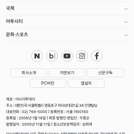
국제
아투시티
문화·스포츠
회사소개
지면보기
신문구독
PC버전
앱설치
제호 : 아시아투데이
주소 : 대한민국 서울특별시 영등포구 의사당대로1길 34 인영빌딩
대표전화 : 02) 769-5000 | 등록번호 : 서울 아00160
등록일 : 2006년 1월 18일 | 회장·발행인·편집인 : 우종순
발행일자 : 2005년 11월 11일 | 청소년보호책임자 : 성희제