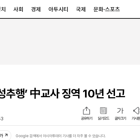
정치
사회
경제
아투시티
국제
문화·스포츠
경제
아투시티
국제
경제일반
종합
세계일반
정책
메트로
아시아·호주
금융·증권
경기·인천
북미
산업
세종·충청
중남미
IT·과학
영남
유럽
 성추행’ 中교사 징역 10년 선고
부동산
호남
중동·아프리
유통
강원
중기·벤처
제주
53
공유하기
읽기모드
글자크기
기사듣
인스타그램
추가
Google 검색에서 아시아투데이 기사를 더 자주 볼 수 있습니다.