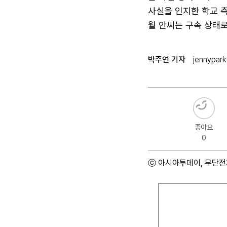
사실을 인지한 학교 측
월 안씨는 구속 상태로
박주연 기자
jennypar
좋아요
0
ⓒ 아시아투데이, 무단전