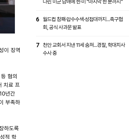
다린 미군 남매에 한·미 “마지막 한 분까지”
6
월드컵 참패·압수수색·성접대까지…축구협
회, 공식 사과문 발표
7
천안 교회서 지낸 11세 숨져…경찰, 학대치사
성이 징역
수사 중
 등 혐의
대 치료 프
 10년간
이 부족하
성장하도록
 성적 학