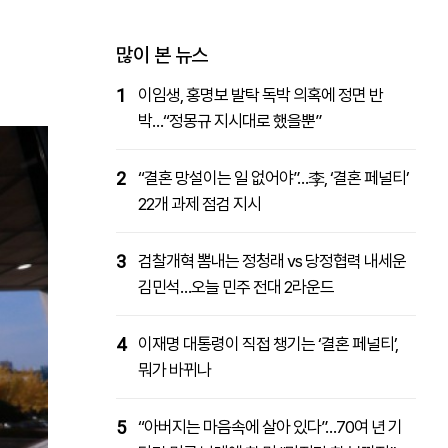
패밀리사이트
마켓파워
아투TV
대학동문골프최강전
많이 본 뉴스
1
이임생, 홍명보 발탁 독박 의혹에 정면 반
박…“정몽규 지시대로 했을뿐”
2
“결혼 망설이는 일 없어야”…李, ‘결혼 페널티’
22개 과제 점검 지시
3
검찰개혁 뽐내는 정청래 vs 당정협력 내세운
김민석…오늘 민주 전대 2라운드
4
이재명 대통령이 직접 챙기는 ‘결혼 페널티’,
뭐가 바뀌나
5
“아버지는 마음속에 살아 있다”…70여 년 기