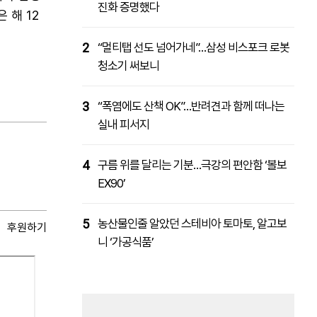
진화 증명했다
 해 12
2
“멀티탭 선도 넘어가네”…삼성 비스포크 로봇
청소기 써보니
3
“폭염에도 산책 OK”…반려견과 함께 떠나는
실내 피서지
4
구름 위를 달리는 기분…극강의 편안함 ‘볼보
EX90’
5
농산물인줄 알았던 스테비아 토마토, 알고보
후원하기
니 ‘가공식품’