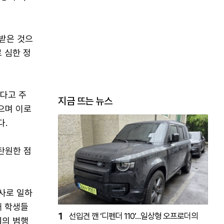
받은 것으
 심한 정
었다고 주
지금 뜨는 뉴스
으며 이로
다.
탄원한 점
교사로 일하
해 학생들
1
선입견 깬 ‘디펜더 110’…일상형 오프로더의
씨의 범행