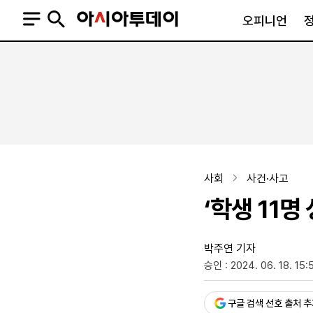
오피니언
오피니언
정치
사회
사설
정치일반
사회일반
칼럼·기고
청와대
사건·사고
기자의 눈
국회·정당
법원·검찰
피플
북한
교육·행정
사회
사건·사고
외교
노동·복지·환경
‘학생 11명
국방
보건·의학
정부
박주연 기자
승인 : 2024. 06. 18. 15:
SNS
뉴스스탠드
네이버블로그
아투TV(유튜브)
페이스북
구글 검색 선호 출처 