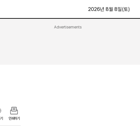
2026년 8월 8일(토)
Advertisements
문화·스포츠
최신
전체
방송
지면보기
가요
구독신청
영화
First Edition
문화
후원하기
카
종교
제보24시
스포츠
알립니다
여행
기
인쇄하기