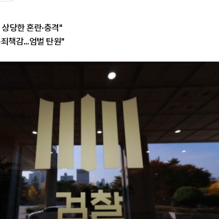
 상당한 혼란·충격"
·죄책감…엄벌 탄원"